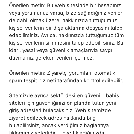
Önerilen metin: Bu web sitesinde bir hesabınız
veya yorumunuz varsa, bize sağladığınız veriler
de dahil olmak üzere, hakkınızda tuttuğumuz
kişisel verilerin bir dışa aktarma dosyasını talep
edebilirsiniz. Ayrıca, hakkınızda tuttuğumuz tüm
kişisel verilerin silinmesini talep edebilirsiniz. Bu,
idari, yasal veya güvenlik amaçlarıyla saygı
duymamız gereken verileri içermez.
Önerilen metin: Ziyaretçi yorumları, otomatik
spam tespit hizmeti tarafından kontrol edilebilir.
Sitemizde ayrıca sektördeki en güvenilir bahis
siteleri için güvenliğinizi ön planda tutan yeni
giriş adresleri bulacaksınız. Web sitemizde
ziyaret edilecek adres hakkında bilgi
bulabilirsiniz, ancak verdiğimiz bağlantıya
tıklamanız yeterlidir. Linke tıkladığınızda