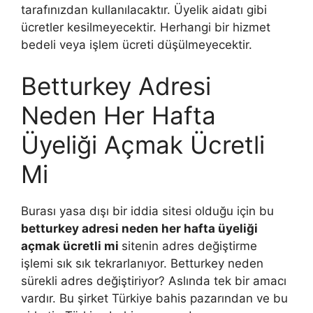
tarafınızdan kullanılacaktır. Üyelik aidatı gibi
ücretler kesilmeyecektir. Herhangi bir hizmet
bedeli veya işlem ücreti düşülmeyecektir.
Betturkey Adresi
Neden Her Hafta
Üyeliği Açmak Ücretli
Mi
Burası yasa dışı bir iddia sitesi olduğu için bu
betturkey adresi neden her hafta üyeliği
açmak ücretli mi
sitenin adres değiştirme
işlemi sık sık tekrarlanıyor. Betturkey neden
sürekli adres değiştiriyor? Aslında tek bir amacı
vardır. Bu şirket Türkiye bahis pazarından ve bu