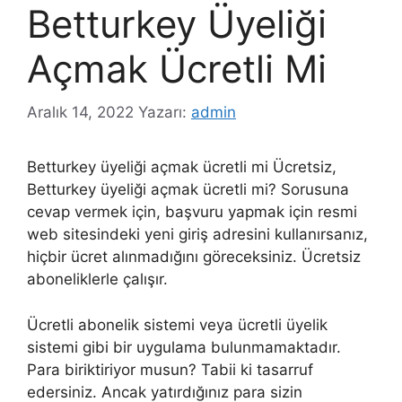
Betturkey Üyeliği
Açmak Ücretli Mi
Aralık 14, 2022
Yazarı:
admin
Betturkey üyeliği açmak ücretli mi Ücretsiz,
Betturkey üyeliği açmak ücretli mi? Sorusuna
cevap vermek için, başvuru yapmak için resmi
web sitesindeki yeni giriş adresini kullanırsanız,
hiçbir ücret alınmadığını göreceksiniz. Ücretsiz
aboneliklerle çalışır.
Ücretli abonelik sistemi veya ücretli üyelik
sistemi gibi bir uygulama bulunmamaktadır.
Para biriktiriyor musun? Tabii ki tasarruf
edersiniz. Ancak yatırdığınız para sizin