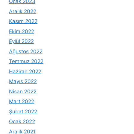
Ocak 2023
Aralık 2022
Kasım 2022
Ekim 2022
Eylül 2022
Ağustos 2022
Temmuz 2022
Haziran 2022
Mayıs 2022
Nisan 2022
Mart 2022
Şubat 2022
Ocak 2022
Aralık 2021