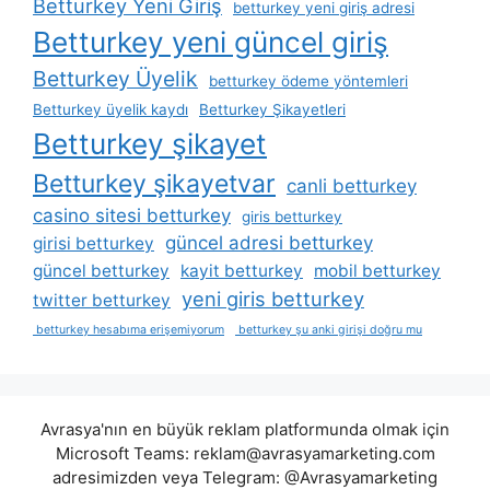
Betturkey Yeni Giriş
betturkey yeni giriş adresi
Betturkey yeni güncel giriş
Betturkey Üyelik
betturkey ödeme yöntemleri
Betturkey üyelik kaydı
Betturkey Şikayetleri
Betturkey şikayet
Betturkey şikayetvar
canli betturkey
casino sitesi betturkey
giris betturkey
güncel adresi betturkey
girisi betturkey
güncel betturkey
kayit betturkey
mobil betturkey
yeni giris betturkey
twitter betturkey
betturkey hesabıma erişemiyorum
betturkey şu anki girişi doğru mu
Avrasya'nın en büyük reklam platformunda olmak için
Microsoft Teams:
reklam@avrasyamarketing.com
adresimizden veya Telegram: @Avrasyamarketing