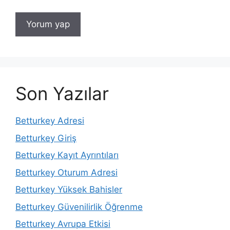
Son Yazılar
Betturkey Adresi
Betturkey Giriş
Betturkey Kayıt Ayrıntıları
Betturkey Oturum Adresi
Betturkey Yüksek Bahisler
Betturkey Güvenilirlik Öğrenme
Betturkey Avrupa Etkisi