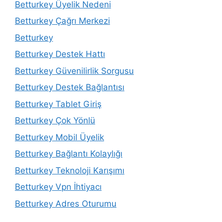
Betturkey Üyelik Nedeni
Betturkey Çağrı Merkezi
Betturkey
Betturkey Destek Hattı
Betturkey Güvenilirlik Sorgusu
Betturkey Destek Bağlantısı
Betturkey Tablet Giriş
Betturkey Çok Yönlü
Betturkey Mobil Üyelik
Betturkey Bağlantı Kolaylığı
Betturkey Teknoloji Karışımı
Betturkey Vpn İhtiyacı
Betturkey Adres Oturumu