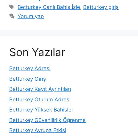
Etiketler
Betturkey Canlı Bahis İzle
,
Betturkey giriş
Yorum yap
Son Yazılar
Betturkey Adresi
Betturkey Giriş
Betturkey Kayıt Ayrıntıları
Betturkey Oturum Adresi
Betturkey Yüksek Bahisler
Betturkey Güvenilirlik Öğrenme
Betturkey Avrupa Etkisi