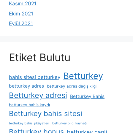
Kasım 2021
Ekim 2021
Eylül 2021
Etiket Bulutu
Betturkey
bahis sitesi betturkey
betturkey adres
betturkey adres değişikliği
Betturkey adresi
Betturkey Bahis
betturkey bahis kaydı
Betturkey bahis sitesi
betturkey bahis şikâyetleri
betturkey bilgi kaynağı
Betturkey bonus
betturkey canli