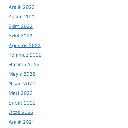
Aralık 2022
Kasım 2022
Ekim 2022
Eylül 2022
Ağustos 2022
Temmuz 2022
Haziran 2022
Mayıs 2022
Nisan 2022
Mart 2022
Şubat 2022
Ocak 2022
Aralık 2021