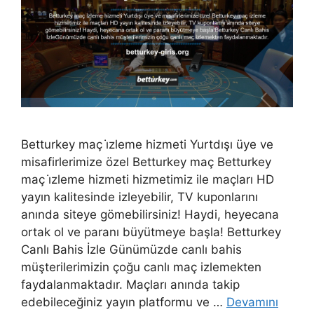
Betturkey maç i̇zleme hizmeti Yurtdışı üye ve
misafirlerimize özel Betturkey maç Betturkey
maç i̇zleme hizmeti hizmetimiz ile maçları HD
yayın kalitesinde izleyebilir, TV kuponlarını
anında siteye gömebilirsiniz! Haydi, heyecana
ortak ol ve paranı büyütmeye başla! Betturkey
Canlı Bahis İzle Günümüzde canlı bahis
müşterilerimizin çoğu canlı maç izlemekten
faydalanmaktadır. Maçları anında takip
edebileceğiniz yayın platformu ve …
Devamını