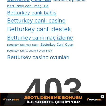
betturkey canli maç izle
Betturkey canlı bahis
Betturkey canlı casino
Betturkey canlı destek
Betturkey canlı maç izleme
Betturkey Canlı Oyun
betturkey canlı maçı nedir
betturkey canlı tv android uygulaması
Betturkey casino oyunları
betturkey casino sitesi
betturkey com
betturkey erişim
Betturkey gerçek adresi
betturkey girisi
betturkey giris twitter
Betturkey giriş
×
Betturkey giriş adresi