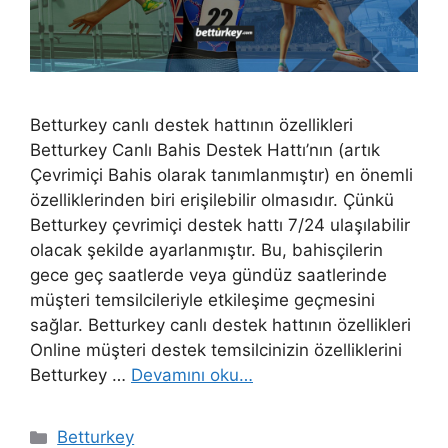
Betturkey canlı destek hattının özellikleri
Betturkey Canlı Bahis Destek Hattı’nın (artık
Çevrimiçi Bahis olarak tanımlanmıştır) en önemli
özelliklerinden biri erişilebilir olmasıdır. Çünkü
Betturkey çevrimiçi destek hattı 7/24 ulaşılabilir
olacak şekilde ayarlanmıştır. Bu, bahisçilerin
gece geç saatlerde veya gündüz saatlerinde
müşteri temsilcileriyle etkileşime geçmesini
sağlar. Betturkey canlı destek hattının özellikleri
Online müşteri destek temsilcinizin özelliklerini
Betturkey …
Devamını oku…
Kategoriler
Betturkey