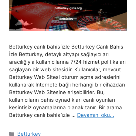
Betturkey canlı bahis i̇zle Betturkey Canlı Bahis
İzle Betturkey, detaylı altyapı sağlayıcıları
aracılığıyla kullanıcılarına 7/24 hizmet politikaları
sağlayan bir web sitesidir. Kullanıcılar, mevcut
Betturkey Web Sitesi oturum açma adreslerini
kullanarak İnternete bağlı herhangi bir cihazdan
Betturkey Web Sitesine erişebilirler. Bu,
kullanıcıların bahis oynadıkları canlı oyunları
kesintisiz oynamalarına olanak tanır. Bir arama
Betturkey canlı bahis i̇zle …
Devamını oku…
Kategoriler
Betturkey