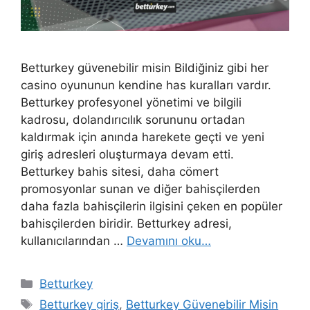
Betturkey güvenebilir misin Bildiğiniz gibi her
casino oyununun kendine has kuralları vardır.
Betturkey profesyonel yönetimi ve bilgili
kadrosu, dolandırıcılık sorununu ortadan
kaldırmak için anında harekete geçti ve yeni
giriş adresleri oluşturmaya devam etti.
Betturkey bahis sitesi, daha cömert
promosyonlar sunan ve diğer bahisçilerden
daha fazla bahisçilerin ilgisini çeken en popüler
bahisçilerden biridir. Betturkey adresi,
kullanıcılarından …
Devamını oku…
Kategoriler
Betturkey
Etiketler
Betturkey giriş
,
Betturkey Güvenebilir Misin