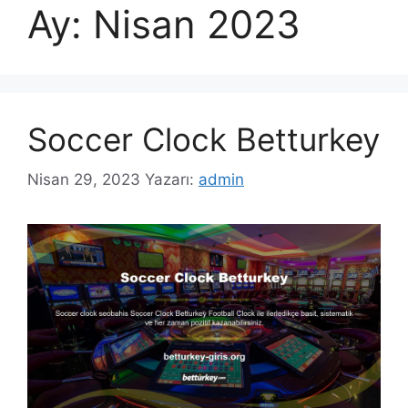
Ay:
Nisan 2023
Soccer Clock Betturkey
Nisan 29, 2023
Yazarı:
admin