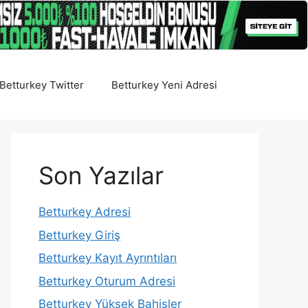
Betturkey Twitter
Betturkey Yeni Adresi
Son Yazılar
Betturkey Adresi
Betturkey Giriş
Betturkey Kayıt Ayrıntıları
Betturkey Oturum Adresi
Betturkey Yüksek Bahisler