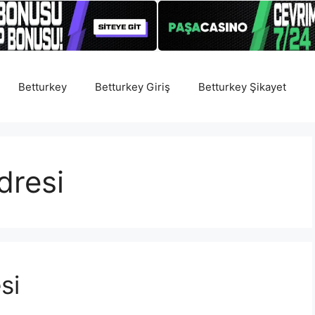
Betturkey
Betturkey Giriş
Betturkey Şikayet
dresi
si