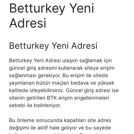
Betturkey Yeni
Adresi
Betturkey Yeni Adresi
Betturkey Yeni Adresi ulaşım sağlamak için
güncel giriş adresini kullanarak siteye erişim
sağlanması gerekiyor. Bu erişim ile sitede
yayınlanan bütün maçları bedava ve yüksek
kalitede izleyebilirsiniz. Güncel giriş adresi ise
sitenin getirilen BTK erişim engellenmeleri
sebebi ile belirleniyor.
Bu önleme sonucunda kapatılan site adres
değişimi ile aktif hale geliyor ve bu sayede