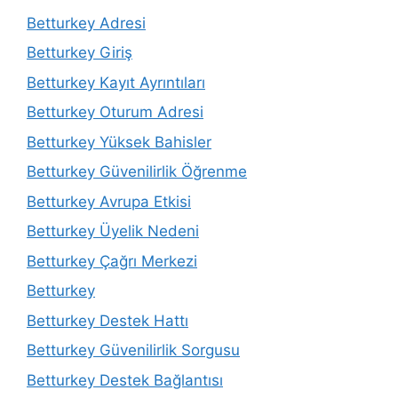
Betturkey Adresi
Betturkey Giriş
Betturkey Kayıt Ayrıntıları
Betturkey Oturum Adresi
Betturkey Yüksek Bahisler
Betturkey Güvenilirlik Öğrenme
Betturkey Avrupa Etkisi
Betturkey Üyelik Nedeni
Betturkey Çağrı Merkezi
Betturkey
Betturkey Destek Hattı
Betturkey Güvenilirlik Sorgusu
Betturkey Destek Bağlantısı