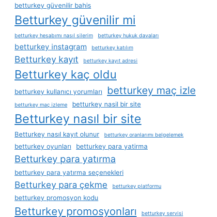
betturkey güvenilir bahis
Betturkey güvenilir mi
betturkey hesabımı nasıl silerim
betturkey hukuk davaları
betturkey instagram
betturkey katılım
Betturkey kayıt
betturkey kayıt adresi
Betturkey kaç oldu
betturkey maç izle
betturkey kullanıcı yorumları
betturkey nasil bir site
betturkey maç izleme
Betturkey nasıl bir site
Betturkey nasıl kayıt olunur
betturkey oranlarımı belgelemek
betturkey oyunları
betturkey para yatirma
Betturkey para yatırma
betturkey para yatırma seçenekleri
Betturkey para çekme
betturkey platformu
betturkey promosyon kodu
Betturkey promosyonları
betturkey servisi