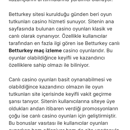
Betturkey sitesi kurulduğu günden beri oyun
tutkunları casino hizmeti sunuyor. Sitenin ana
sayfasında bulunan casino oyunları klasik ve
canlı olarak oynanıyor. Özellikle kullanıcılar
tarafından en fazla ilgi gören ise Betturkey canlı
Betturkey maç izleme
casino oyunlarıdır. Bu
oyunlar olabildiğince keyifli ve kazandırıcı
özelliklere sahip olmazı ile biliniyor.
Canlı casino oyunları basit oynanabilmesi ve
olabildiğince kazandırıcı olmazın ile oyun
tutkunları site içerisinde keyifli vakit geçirme
şansı tanıyor. Sitenin kullanıcılarına siteye üye
oldukları andan itibaren verdiği promosyonların
çoğu ise canlı casino oyunları için geliştirmiştir.
Bu bonuslar vasıtası ile kullanıcılar oyunları