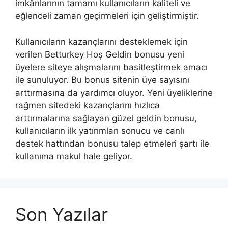
imkânlarının tamamı kullanıcıların kaliteli ve
eğlenceli zaman geçirmeleri için geliştirmiştir.
Kullanıcıların kazançlarını desteklemek için
verilen Betturkey Hoş Geldin bonusu yeni
üyelere siteye alışmalarını basitleştirmek amacı
ile sunuluyor. Bu bonus sitenin üye sayısını
arttırmasına da yardımcı oluyor. Yeni üyeliklerine
rağmen sitedeki kazançlarını hızlıca
arttırmalarına sağlayan güzel geldin bonusu,
kullanıcıların ilk yatırımları sonucu ve canlı
destek hattından bonusu talep etmeleri şartı ile
kullanıma makul hale geliyor.
Son Yazılar