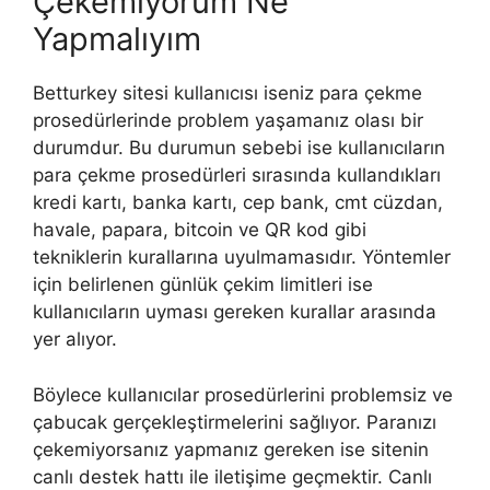
Çekemiyorum Ne
Yapmalıyım
Betturkey sitesi kullanıcısı iseniz para çekme
prosedürlerinde problem yaşamanız olası bir
durumdur. Bu durumun sebebi ise kullanıcıların
para çekme prosedürleri sırasında kullandıkları
kredi kartı, banka kartı, cep bank, cmt cüzdan,
havale, papara, bitcoin ve QR kod gibi
tekniklerin kurallarına uyulmamasıdır. Yöntemler
için belirlenen günlük çekim limitleri ise
kullanıcıların uyması gereken kurallar arasında
yer alıyor.
Böylece kullanıcılar prosedürlerini problemsiz ve
çabucak gerçekleştirmelerini sağlıyor. Paranızı
çekemiyorsanız yapmanız gereken ise sitenin
canlı destek hattı ile iletişime geçmektir. Canlı