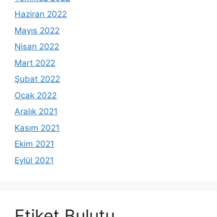
Haziran 2022
Mayıs 2022
Nisan 2022
Mart 2022
Şubat 2022
Ocak 2022
Aralık 2021
Kasım 2021
Ekim 2021
Eylül 2021
Etiket Bulutu