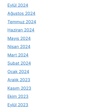
Eylül 2024
Ağustos 2024
Temmuz 2024
Haziran 2024
Mayıs 2024
Nisan 2024
Mart 2024
Şubat 2024
Ocak 2024
Aralık 2023
Kasım 2023
Ekim 2023
Eylül 2023