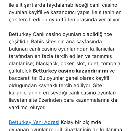
ile elit şartlarda faydalanabileceği canlı casino
oyunları keyifli ve kazandırıcı yapısı ile sitenin en
çok tercih edilen oyun türleri arasında yer alıyor.
Betturkey Canlı casino oyunları olabildiğince
çeşitlidir. Bahis sitesinin ana sayfasında
bulunan canlı casino oyunlarından kullanıcılar
tarafından en fazla tercih edilen ve tanınmış
olanlar ise; blackjack, poker, slot, rulet, tombala,
çarkıfelek
Betturkey casino kazandırır mı
ve
baccarat’ tır. Bu oyunlar genel olarak keyifli
olduğundan kaynaklı tercih ediliyor. Site
kullanıcılarının en sevdiği canlı casino oyunları
ilaveten site üzerinden para kazanmalarına da
yardımcı oluyor.
Betturkey Yeni Adresi
Kolay bir biçimde
oynanan oyunlar mobil cihazlar için de kullanıma