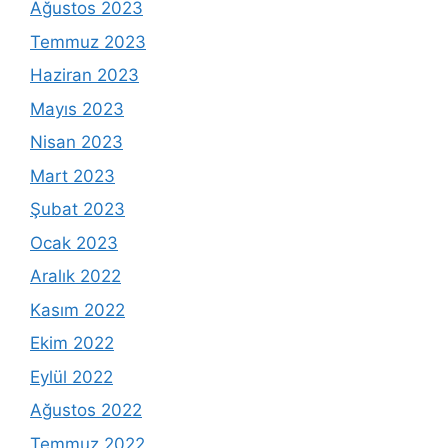
Ağustos 2023
Temmuz 2023
Haziran 2023
Mayıs 2023
Nisan 2023
Mart 2023
Şubat 2023
Ocak 2023
Aralık 2022
Kasım 2022
Ekim 2022
Eylül 2022
Ağustos 2022
Temmuz 2022