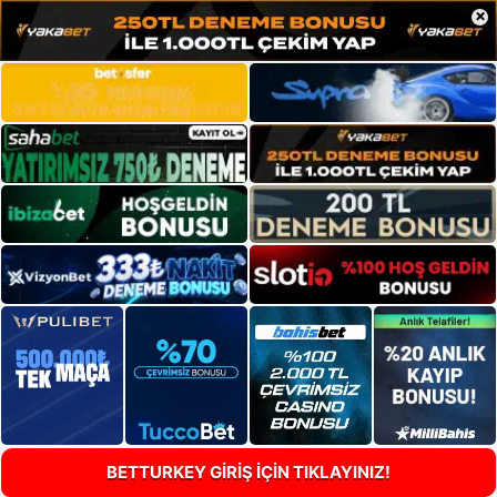
×
BETTURKEY GİRİŞ İÇİN TIKLAYINIZ!