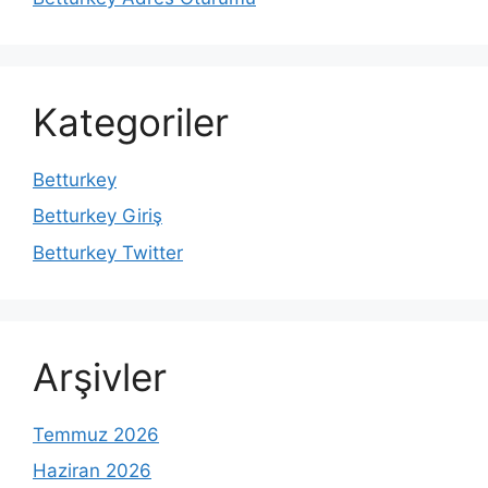
Kategoriler
Betturkey
Betturkey Giriş
Betturkey Twitter
Arşivler
Temmuz 2026
Haziran 2026