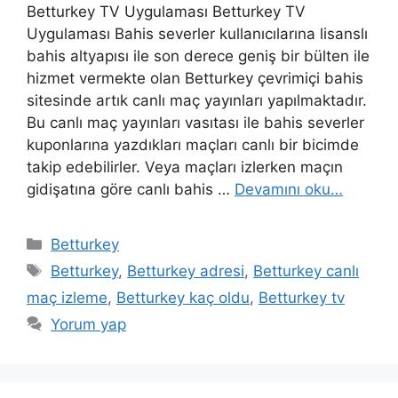
Betturkey TV Uygulaması Betturkey TV
Uygulaması Bahis severler kullanıcılarına lisanslı
bahis altyapısı ile son derece geniş bir bülten ile
hizmet vermekte olan Betturkey çevrimiçi bahis
sitesinde artık canlı maç yayınları yapılmaktadır.
Bu canlı maç yayınları vasıtası ile bahis severler
kuponlarına yazdıkları maçları canlı bir bicimde
takip edebilirler. Veya maçları izlerken maçın
gidişatına göre canlı bahis …
Devamını oku…
Kategoriler
Betturkey
Etiketler
Betturkey
,
Betturkey adresi
,
Betturkey canlı
maç izleme
,
Betturkey kaç oldu
,
Betturkey tv
Yorum yap