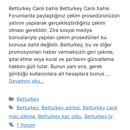
Betturkey Canlı bahis Betturkey Canlı bahis
Forumlarda paylaştığınız çekim prosedürünüzün
yatırım yapılarak gerçekleştirdiğiniz çekim
olması gereklidir. Zira sosyal medya
bonuslarıyla yapılan çekim prosedürleri bu
bonusa dahil değildir. Betturkey, bu ve diğer
promosyonları haber vermeksizin geri çekme,
iptal etme veya kural ve şartlarını güncelleme
hakkını gizli tutar. Bunun yanı sıra, gerek
gördüğü kullanıcılara ait hesaplara bonus …
Devamını oku…
Kategoriler
Betturkey
Etiketler
Betturkey
,
Betturkey adresi
,
Betturkey canlı
maç izleme
,
Betturkey kaç oldu
,
Betturkey tv
1 Yorum