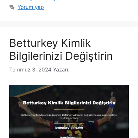
Yorum yap
Betturkey Kimlik
Bilgilerinizi Değiştirin
Temmuz 3, 2024
Yazarı: