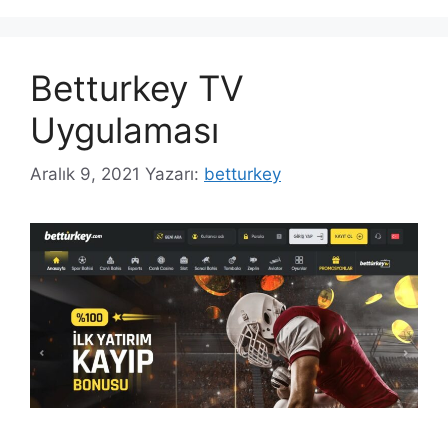
Betturkey TV
Uygulaması
Aralık 9, 2021
Yazarı:
betturkey