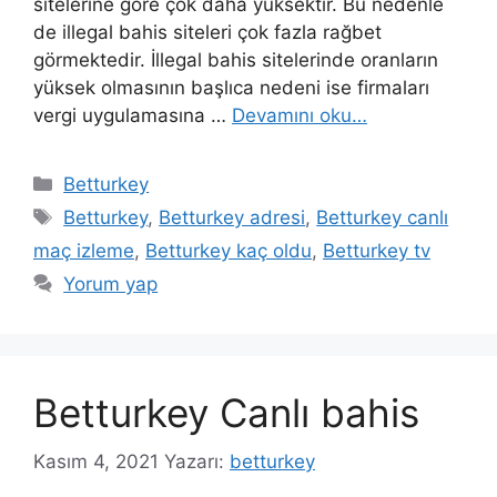
sitelerine göre çok daha yüksektir. Bu nedenle
de illegal bahis siteleri çok fazla rağbet
görmektedir. İllegal bahis sitelerinde oranların
yüksek olmasının başlıca nedeni ise firmaları
vergi uygulamasına …
Devamını oku…
Kategoriler
Betturkey
Etiketler
Betturkey
,
Betturkey adresi
,
Betturkey canlı
maç izleme
,
Betturkey kaç oldu
,
Betturkey tv
Yorum yap
Betturkey Canlı bahis
Kasım 4, 2021
Yazarı:
betturkey