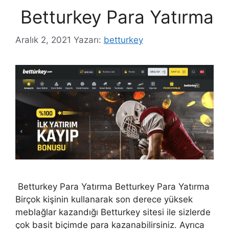
Betturkey Para Yatırma
Aralık 2, 2021
Yazarı:
betturkey
Betturkey Para Yatırma Betturkey Para Yatırma
Birçok kişinin kullanarak son derece yüksek
meblağlar kazandığı Betturkey sitesi ile sizlerde
çok basit biçimde para kazanabilirsiniz. Ayrıca