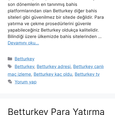
son dönemlerin en tanınmış bahis
platformlarından olan Betturkey diğer bahis
siteleri gibi güvenilmez bir sitede değildir. Para
yatırma ve çekme prosedürlerini güvenle
yapabileceğiniz Betturkey oldukça kalitelidir.
Bilindiği üzere ülkemizde bahis sitelerinden …
Devamını oku…
Kategoriler
Betturkey
Etiketler
Betturkey
,
Betturkey adresi
,
Betturkey canlı
maç izleme
,
Betturkey kaç oldu
,
Betturkey tv
Yorum yap
Betturkey Para Yatırma