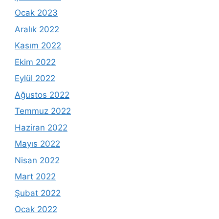
Ocak 2023
Aralık 2022
Kasım 2022
Ekim 2022
Eylül 2022
Ağustos 2022
Temmuz 2022
Haziran 2022
Mayıs 2022
Nisan 2022
Mart 2022
Şubat 2022
Ocak 2022