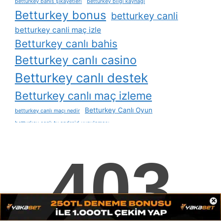
betturkey bahis şikâyetleri
betturkey bilgi kaynağı
Betturkey bonus
betturkey canli
betturkey canli maç izle
Betturkey canlı bahis
Betturkey canlı casino
Betturkey canlı destek
Betturkey canlı maç izleme
Betturkey Canlı Oyun
betturkey canlı maçı nedir
betturkey canlı tv android uygulaması
Betturkey casino oyunları
betturkey casino sitesi
betturkey com
betturkey erişim
Betturkey gerçek adresi
betturkey girisi
betturkey giris twitter
×
Betturkey giriş