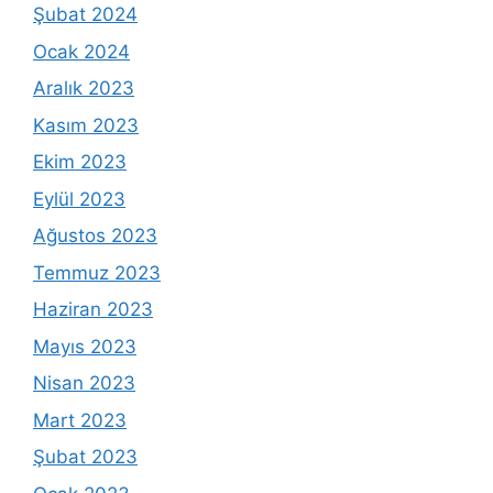
Şubat 2024
Ocak 2024
Aralık 2023
Kasım 2023
Ekim 2023
Eylül 2023
Ağustos 2023
Temmuz 2023
Haziran 2023
Mayıs 2023
Nisan 2023
Mart 2023
Şubat 2023