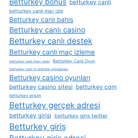
Betturkey bonus
betturkey canli
betturkey canli maç izle
Betturkey canlı bahis
Betturkey canlı casino
Betturkey canlı destek
Betturkey canlı maç izleme
Betturkey Canlı Oyun
betturkey canlı maçı nedir
betturkey canlı tv android uygulaması
Betturkey casino oyunları
betturkey casino sitesi
betturkey com
betturkey erişim
Betturkey gerçek adresi
betturkey girisi
betturkey giris twitter
Betturkey giriş
Betturkey giriş adresi