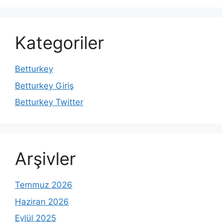
Kategoriler
Betturkey
Betturkey Giriş
Betturkey Twitter
Arşivler
Temmuz 2026
Haziran 2026
Eylül 2025