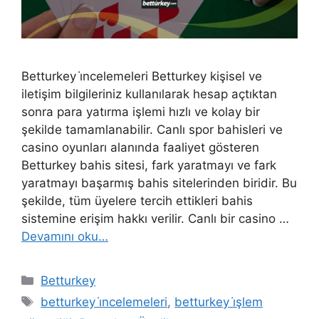
Betturkey i̇ncelemeleri Betturkey kişisel ve
iletişim bilgileriniz kullanılarak hesap açtıktan
sonra para yatırma işlemi hızlı ve kolay bir
şekilde tamamlanabilir. Canlı spor bahisleri ve
casino oyunları alanında faaliyet gösteren
Betturkey bahis sitesi, fark yaratmayı ve fark
yaratmayı başarmış bahis sitelerinden biridir. Bu
şekilde, tüm üyelere tercih ettikleri bahis
sistemine erişim hakkı verilir. Canlı bir casino …
Devamını oku…
Kategoriler
Betturkey
Etiketler
betturkey i̇ncelemeleri
,
betturkey i̇şlem