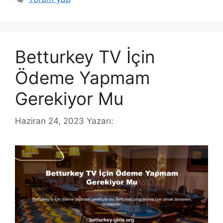
Betturkey TV İçin
Ödeme Yapmam
Gerekiyor Mu
Haziran 24, 2023
Yazarı: