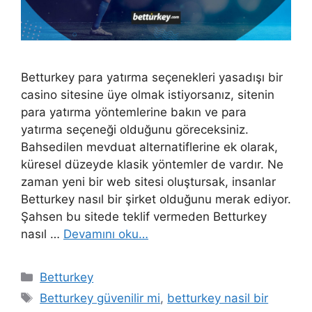
Betturkey para yatırma seçenekleri yasadışı bir
casino sitesine üye olmak istiyorsanız, sitenin
para yatırma yöntemlerine bakın ve para
yatırma seçeneği olduğunu göreceksiniz.
Bahsedilen mevduat alternatiflerine ek olarak,
küresel düzeyde klasik yöntemler de vardır. Ne
zaman yeni bir web sitesi oluştursak, insanlar
Betturkey nasıl bir şirket olduğunu merak ediyor.
Şahsen bu sitede teklif vermeden Betturkey
nasıl …
Devamını oku…
Kategoriler
Betturkey
Etiketler
Betturkey güvenilir mi
,
betturkey nasil bir