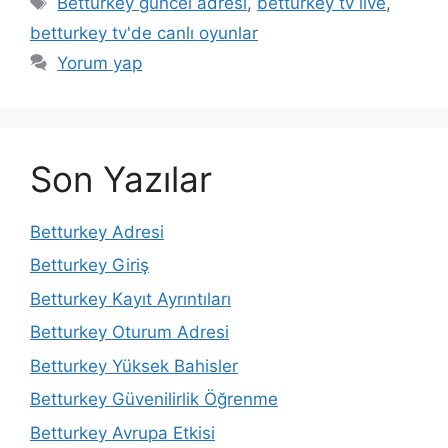
Betturkey güncel adresi
,
betturkey tv live
,
betturkey tv'de canlı oyunlar
Yorum yap
Son Yazılar
Betturkey Adresi
Betturkey Giriş
Betturkey Kayıt Ayrıntıları
Betturkey Oturum Adresi
Betturkey Yüksek Bahisler
Betturkey Güvenilirlik Öğrenme
Betturkey Avrupa Etkisi