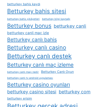
betturkey bahis kaydı
Betturkey bahis sitesi
betturkey bahis şikâyetleri
betturkey bilgi kaynağı
Betturkey bonus
betturkey canli
betturkey canli maç izle
Betturkey canlı bahis
Betturkey canlı casino
Betturkey canlı destek
Betturkey canlı maç izleme
Betturkey Canlı Oyun
betturkey canlı maçı nedir
betturkey canlı tv android uygulaması
Betturkey casino oyunları
betturkey casino sitesi
betturkey com
betturkey erişim
Betturkey gerçek adresi