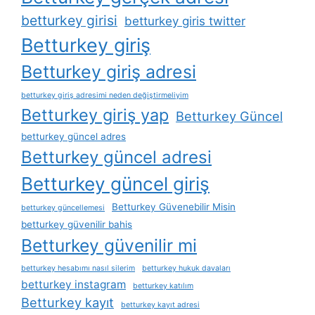
betturkey girisi
betturkey giris twitter
Betturkey giriş
Betturkey giriş adresi
betturkey giriş adresimi neden değiştirmeliyim
Betturkey giriş yap
Betturkey Güncel
betturkey güncel adres
Betturkey güncel adresi
Betturkey güncel giriş
Betturkey Güvenebilir Misin
betturkey güncellemesi
betturkey güvenilir bahis
Betturkey güvenilir mi
betturkey hesabımı nasıl silerim
betturkey hukuk davaları
betturkey instagram
betturkey katılım
Betturkey kayıt
betturkey kayıt adresi