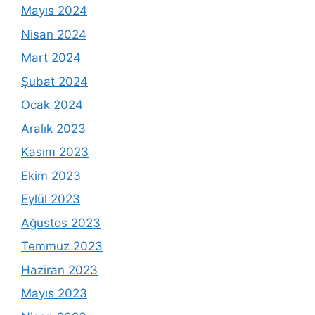
Mayıs 2024
Nisan 2024
Mart 2024
Şubat 2024
Ocak 2024
Aralık 2023
Kasım 2023
Ekim 2023
Eylül 2023
Ağustos 2023
Temmuz 2023
Haziran 2023
Mayıs 2023