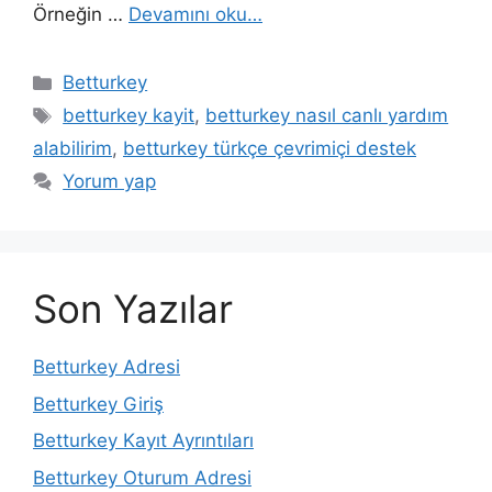
Örneğin …
Devamını oku…
Kategoriler
Betturkey
Etiketler
betturkey kayit
,
betturkey nasıl canlı yardım
alabilirim
,
betturkey türkçe çevrimiçi destek
Yorum yap
Son Yazılar
Betturkey Adresi
Betturkey Giriş
Betturkey Kayıt Ayrıntıları
Betturkey Oturum Adresi