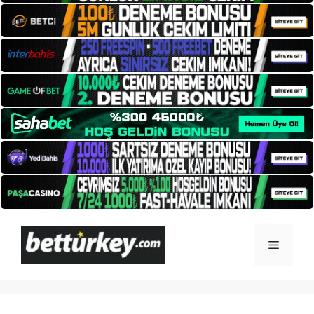
İçeriğe
atla
Menü