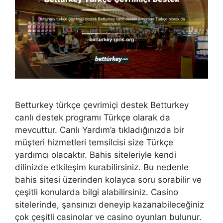
Betturkey türkçe çevrimiçi destek Betturkey
canlı destek programı Türkçe olarak da
mevcuttur. Canlı Yardım’a tıkladığınızda bir
müşteri hizmetleri temsilcisi size Türkçe
yardımcı olacaktır. Bahis siteleriyle kendi
dilinizde etkileşim kurabilirsiniz. Bu nedenle
bahis sitesi üzerinden kolayca soru sorabilir ve
çeşitli konularda bilgi alabilirsiniz. Casino
sitelerinde, şansınızı deneyip kazanabileceğiniz
çok çeşitli casinolar ve casino oyunları bulunur.