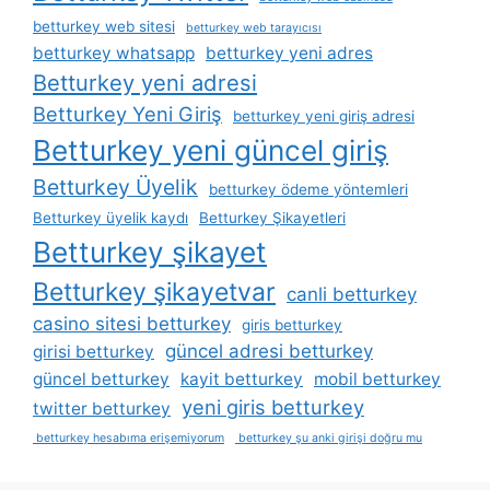
betturkey web sitesi
betturkey web tarayıcısı
betturkey whatsapp
betturkey yeni adres
Betturkey yeni adresi
Betturkey Yeni Giriş
betturkey yeni giriş adresi
Betturkey yeni güncel giriş
Betturkey Üyelik
betturkey ödeme yöntemleri
Betturkey üyelik kaydı
Betturkey Şikayetleri
Betturkey şikayet
Betturkey şikayetvar
canli betturkey
casino sitesi betturkey
giris betturkey
güncel adresi betturkey
girisi betturkey
güncel betturkey
kayit betturkey
mobil betturkey
yeni giris betturkey
twitter betturkey
betturkey hesabıma erişemiyorum
betturkey şu anki girişi doğru mu