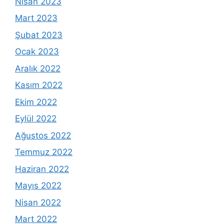
Nisan 2023
Mart 2023
Şubat 2023
Ocak 2023
Aralık 2022
Kasım 2022
Ekim 2022
Eylül 2022
Ağustos 2022
Temmuz 2022
Haziran 2022
Mayıs 2022
Nisan 2022
Mart 2022