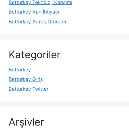
Betturkey Teknoloji Karışımı
Betturkey Vpn İhtiyacı
Betturkey Adres Oturumu
Kategoriler
Betturkey
Betturkey Giriş
Betturkey Twitter
Arşivler