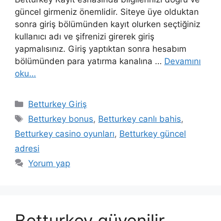
güncel girmeniz önemlidir. Siteye üye olduktan
sonra giriş bölümünden kayıt olurken seçtiğiniz
kullanıcı adı ve şifrenizi girerek giriş
yapmalısınız. Giriş yaptıktan sonra hesabım
bölümünden para yatırma kanalına …
Devamını
oku…
Kategoriler
Betturkey Giriş
Etiketler
Betturkey bonus
,
Betturkey canlı bahis
,
Betturkey casino oyunları
,
Betturkey güncel
adresi
Yorum yap
Betturkey güvenilir