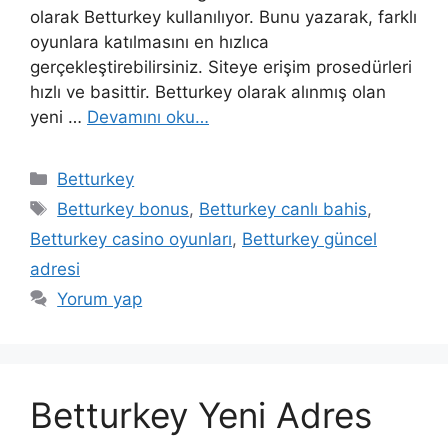
olarak Betturkey kullanılıyor. Bunu yazarak, farklı
oyunlara katılmasını en hızlıca
gerçekleştirebilirsiniz. Siteye erişim prosedürleri
hızlı ve basittir. Betturkey olarak alınmış olan
yeni …
Devamını oku…
Kategoriler
Betturkey
Etiketler
Betturkey bonus
,
Betturkey canlı bahis
,
Betturkey casino oyunları
,
Betturkey güncel
adresi
Yorum yap
Betturkey Yeni Adres