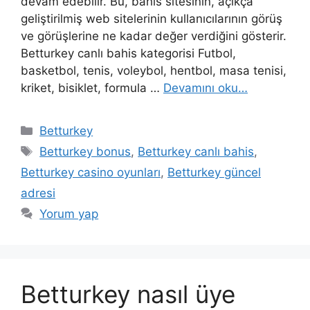
devam edebilir. Bu, bahis sitesinin, açıkça
geliştirilmiş web sitelerinin kullanıcılarının görüş
ve görüşlerine ne kadar değer verdiğini gösterir.
Betturkey canlı bahis kategorisi Futbol, ​​
basketbol, ​​tenis, voleybol, hentbol, ​​masa tenisi,
kriket, bisiklet, formula …
Devamını oku…
Kategoriler
Betturkey
Etiketler
Betturkey bonus
,
Betturkey canlı bahis
,
Betturkey casino oyunları
,
Betturkey güncel
adresi
Yorum yap
Betturkey nasıl üye