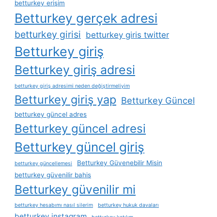
betturkey erişim
Betturkey gerçek adresi
betturkey girisi
betturkey giris twitter
Betturkey giriş
Betturkey giriş adresi
betturkey giriş adresimi neden değiştirmeliyim
Betturkey giriş yap
Betturkey Güncel
betturkey güncel adres
Betturkey güncel adresi
Betturkey güncel giriş
Betturkey Güvenebilir Misin
betturkey güncellemesi
betturkey güvenilir bahis
Betturkey güvenilir mi
betturkey hesabımı nasıl silerim
betturkey hukuk davaları
betturkey instagram