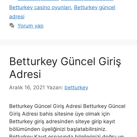
Betturkey casino oyunları
,
Betturkey güncel
adresi
Yorum yap
Betturkey Güncel Giriş
Adresi
Aralık 16, 2021
Yazarı:
betturkey
Betturkey Güncel Giriş Adresi Betturkey Güncel
Giriş Adresi bahis sitesine üye olmak için
Betturkey giriş adresinden siteye girip kayıt
bölümünden üyeliğinizi başlatabilirsiniz.
Betturkey Kayıt esnasında bilgilerinizi doğru ve