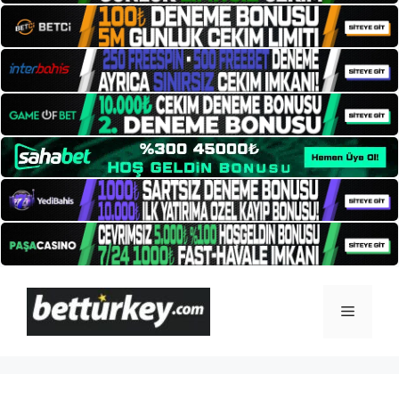
İçeriğe
atla
Menü