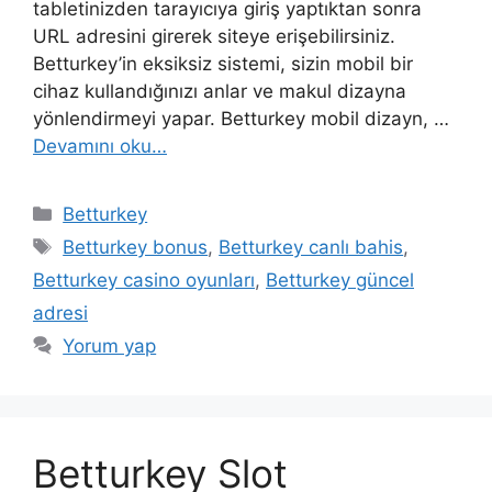
tabletinizden tarayıcıya giriş yaptıktan sonra
URL adresini girerek siteye erişebilirsiniz.
Betturkey’in eksiksiz sistemi, sizin mobil bir
cihaz kullandığınızı anlar ve makul dizayna
yönlendirmeyi yapar. Betturkey mobil dizayn, …
Devamını oku…
Kategoriler
Betturkey
Etiketler
Betturkey bonus
,
Betturkey canlı bahis
,
Betturkey casino oyunları
,
Betturkey güncel
adresi
Yorum yap
Betturkey Slot