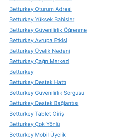
Betturkey Oturum Adresi
Betturkey Yüksek Bahisler
Betturkey Güvenilirlik Öğrenme
Betturkey Avrupa Etkisi
Betturkey Üyelik Nedeni
Betturkey Çağrı Merkezi
Betturkey
Betturkey Destek Hattı
Betturkey Güvenilirlik Sorgusu
Betturkey Destek Bağlantısı
Betturkey Tablet Giriş
Betturkey Çok Yönlü
Betturkey Mobil Üyelik