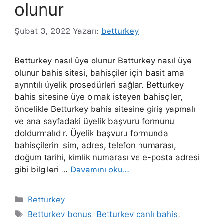
olunur
Şubat 3, 2022
Yazarı:
betturkey
Betturkey nasıl üye olunur Betturkey nasıl üye
olunur bahis sitesi, bahisçiler için basit ama
ayrıntılı üyelik prosedürleri sağlar. Betturkey
bahis sitesine üye olmak isteyen bahisçiler,
öncelikle Betturkey bahis sitesine giriş yapmalı
ve ana sayfadaki üyelik başvuru formunu
doldurmalıdır. Üyelik başvuru formunda
bahisçilerin isim, adres, telefon numarası,
doğum tarihi, kimlik numarası ve e-posta adresi
gibi bilgileri …
Devamını oku…
Kategoriler
Betturkey
Etiketler
Betturkey bonus
,
Betturkey canlı bahis
,