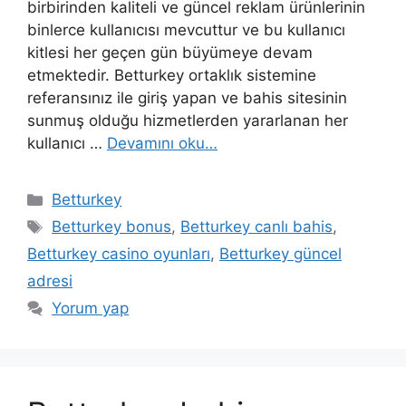
birbirinden kaliteli ve güncel reklam ürünlerinin
binlerce kullanıcısı mevcuttur ve bu kullanıcı
kitlesi her geçen gün büyümeye devam
etmektedir. Betturkey ortaklık sistemine
referansınız ile giriş yapan ve bahis sitesinin
sunmuş olduğu hizmetlerden yararlanan her
kullanıcı …
Devamını oku…
Kategoriler
Betturkey
Etiketler
Betturkey bonus
,
Betturkey canlı bahis
,
Betturkey casino oyunları
,
Betturkey güncel
adresi
Yorum yap