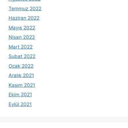
Temmuz 2022
Haziran 2022
Mayıs 2022
Nisan 2022
Mart 2022
Şubat 2022
Ocak 2022
Aralık 2021
Kasım 2021
Ekim 2021
Eylül 2021