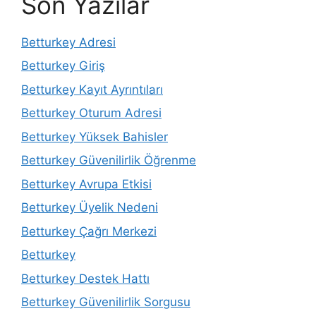
Son Yazılar
Betturkey Adresi
Betturkey Giriş
Betturkey Kayıt Ayrıntıları
Betturkey Oturum Adresi
Betturkey Yüksek Bahisler
Betturkey Güvenilirlik Öğrenme
Betturkey Avrupa Etkisi
Betturkey Üyelik Nedeni
Betturkey Çağrı Merkezi
Betturkey
Betturkey Destek Hattı
Betturkey Güvenilirlik Sorgusu