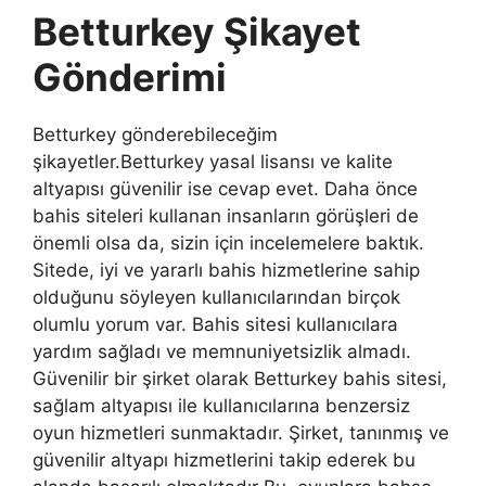
Betturkey Şikayet
Gönderimi
Betturkey gönderebileceğim
şikayetler.Betturkey yasal lisansı ve kalite
altyapısı güvenilir ise cevap evet. Daha önce
bahis siteleri kullanan insanların görüşleri de
önemli olsa da, sizin için incelemelere baktık.
Sitede, iyi ve yararlı bahis hizmetlerine sahip
olduğunu söyleyen kullanıcılarından birçok
olumlu yorum var. Bahis sitesi kullanıcılara
yardım sağladı ve memnuniyetsizlik almadı.
Güvenilir bir şirket olarak Betturkey bahis sitesi,
sağlam altyapısı ile kullanıcılarına benzersiz
oyun hizmetleri sunmaktadır. Şirket, tanınmış ve
güvenilir altyapı hizmetlerini takip ederek bu