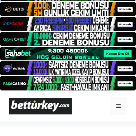
İçeriğe
atla
Menü