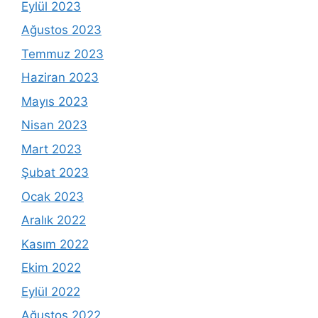
Eylül 2023
Ağustos 2023
Temmuz 2023
Haziran 2023
Mayıs 2023
Nisan 2023
Mart 2023
Şubat 2023
Ocak 2023
Aralık 2022
Kasım 2022
Ekim 2022
Eylül 2022
Ağustos 2022