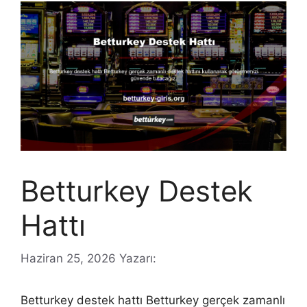
Betturkey Destek
Hattı
Haziran 25, 2026
Yazarı:
Betturkey destek hattı Betturkey gerçek zamanlı