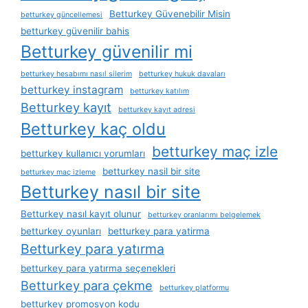
Betturkey Güvenebilir Misin
betturkey güncellemesi
betturkey güvenilir bahis
Betturkey güvenilir mi
betturkey hesabımı nasıl silerim
betturkey hukuk davaları
betturkey instagram
betturkey katılım
Betturkey kayıt
betturkey kayıt adresi
Betturkey kaç oldu
betturkey maç izle
betturkey kullanıcı yorumları
betturkey nasil bir site
betturkey maç izleme
Betturkey nasıl bir site
Betturkey nasıl kayıt olunur
betturkey oranlarımı belgelemek
betturkey oyunları
betturkey para yatirma
Betturkey para yatırma
betturkey para yatırma seçenekleri
Betturkey para çekme
betturkey platformu
betturkey promosyon kodu