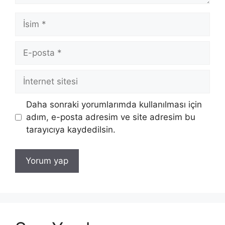
İsim
E-
posta
İnternet
sitesi
Daha sonraki yorumlarımda kullanılması için
adım, e-posta adresim ve site adresim bu
tarayıcıya kaydedilsin.