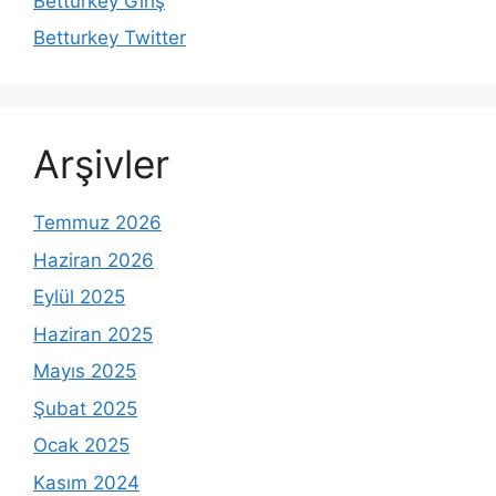
Betturkey Giriş
Betturkey Twitter
Arşivler
Temmuz 2026
Haziran 2026
Eylül 2025
Haziran 2025
Mayıs 2025
Şubat 2025
Ocak 2025
Kasım 2024