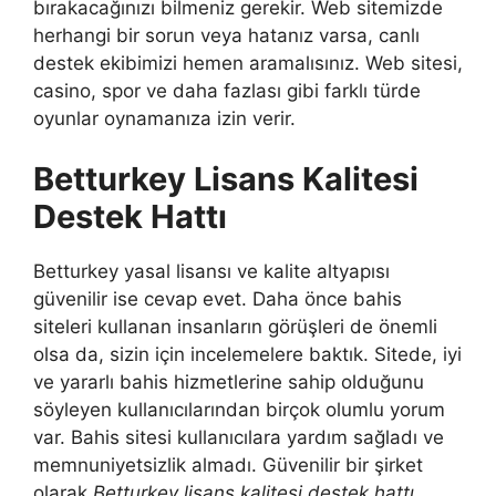
bırakacağınızı bilmeniz gerekir. Web sitemizde
herhangi bir sorun veya hatanız varsa, canlı
destek ekibimizi hemen aramalısınız. Web sitesi,
casino, spor ve daha fazlası gibi farklı türde
oyunlar oynamanıza izin verir.
Betturkey Lisans Kalitesi
Destek Hattı
Betturkey yasal lisansı ve kalite altyapısı
güvenilir ise cevap evet. Daha önce bahis
siteleri kullanan insanların görüşleri de önemli
olsa da, sizin için incelemelere baktık. Sitede, iyi
ve yararlı bahis hizmetlerine sahip olduğunu
söyleyen kullanıcılarından birçok olumlu yorum
var. Bahis sitesi kullanıcılara yardım sağladı ve
memnuniyetsizlik almadı. Güvenilir bir şirket
olarak
Betturkey lisans kalitesi destek hattı