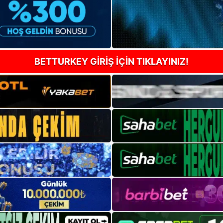
BETTURKEY GİRİŞ İÇİN TIKLAYINIZ!