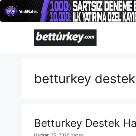
İçeriğe
atla
betturkey destek
Betturkey Destek Ha
Haziran 25, 2026
Yazarı: