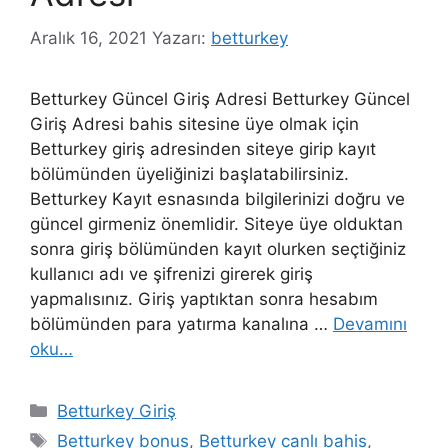
Aralık 16, 2021
Yazarı:
betturkey
Betturkey Güncel Giriş Adresi Betturkey Güncel
Giriş Adresi bahis sitesine üye olmak için
Betturkey giriş adresinden siteye girip kayıt
bölümünden üyeliğinizi başlatabilirsiniz.
Betturkey Kayıt esnasında bilgilerinizi doğru ve
güncel girmeniz önemlidir. Siteye üye olduktan
sonra giriş bölümünden kayıt olurken seçtiğiniz
kullanıcı adı ve şifrenizi girerek giriş
yapmalısınız. Giriş yaptıktan sonra hesabım
bölümünden para yatırma kanalına …
Devamını
oku…
Kategoriler
Betturkey Giriş
Etiketler
Betturkey bonus
,
Betturkey canlı bahis
,