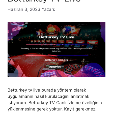
Haziran 3, 2023
Yazarı:
Betturkey tv live burada yöntem olarak
uygulamanın nasıl kurulacağını anlatmak
istiyorum. Betturkey TV Canlı İzleme özelliğinin
yüklenmesine gerek yoktur. Kayıt gerekmez,