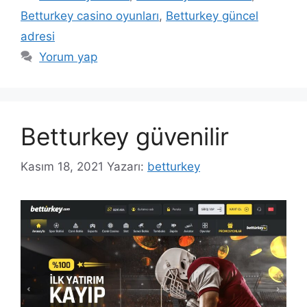
Betturkey casino oyunları
,
Betturkey güncel
adresi
Yorum yap
Betturkey güvenilir
Kasım 18, 2021
Yazarı:
betturkey