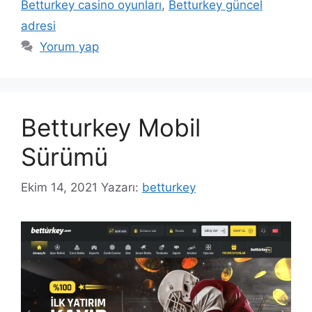
Betturkey casino oyunları
,
Betturkey güncel
adresi
Yorum yap
Betturkey Mobil
Sürümü
Ekim 14, 2021
Yazarı:
betturkey