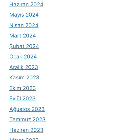
Haziran 2024
Mayıs 2024
Nisan 2024
Mart 2024
Şubat 2024
Ocak 2024
Aralık 2023
Kasım 2023
Ekim 2023
Eylül 2023
Ağustos 2023
Temmuz 2023
Haziran 2023