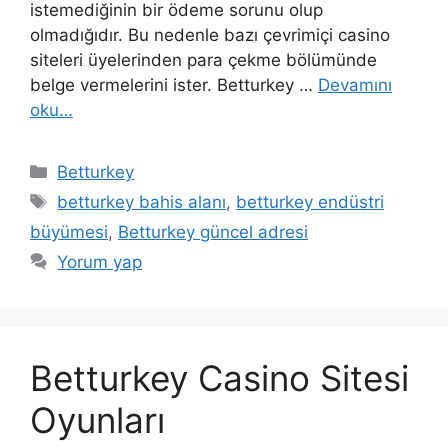
istemediğinin bir ödeme sorunu olup
olmadığıdır. Bu nedenle bazı çevrimiçi casino
siteleri üyelerinden para çekme bölümünde
belge vermelerini ister. Betturkey …
Devamını
oku…
Kategoriler
Betturkey
Etiketler
betturkey bahis alanı
,
betturkey endüstri
büyümesi
,
Betturkey güncel adresi
Yorum yap
Betturkey Casino Sitesi
Oyunları