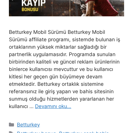
Betturkey Mobil Sürümü Betturkey Mobil
Sürümü affiliate programı, sistemde bulunan iş
ortaklarının yüksek miktarlar sağladığı bir
partnerlik uygulamasıdır. Programda sunulan
birbirinden kaliteli ve güncel reklam ürünlerinin
binlerce kullanıcısı mevcuttur ve bu kullanıcı
kitlesi her geçen gün büyümeye devam
etmektedir. Betturkey ortaklık sistemine
referansınız ile giriş yapan ve bahis sitesinin
sunmuş olduğu hizmetlerden yararlanan her
kullanıcı …
Devamını oku…
Kategoriler
Betturkey
Etiketler