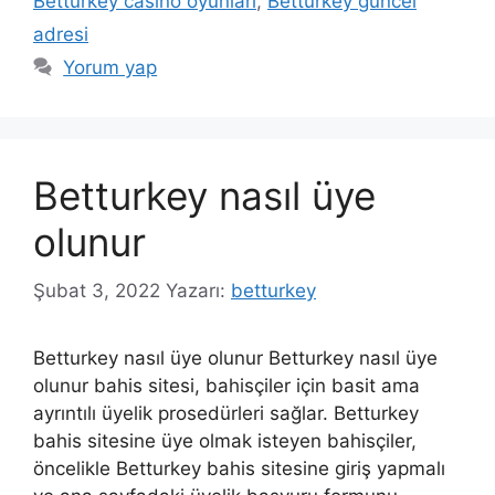
Betturkey casino oyunları
,
Betturkey güncel
adresi
Yorum yap
Betturkey nasıl üye
olunur
Şubat 3, 2022
Yazarı:
betturkey
Betturkey nasıl üye olunur Betturkey nasıl üye
olunur bahis sitesi, bahisçiler için basit ama
ayrıntılı üyelik prosedürleri sağlar. Betturkey
bahis sitesine üye olmak isteyen bahisçiler,
öncelikle Betturkey bahis sitesine giriş yapmalı