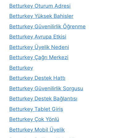
Betturkey Oturum Adresi
Betturkey Yüksek Bahisler
Betturkey Güvenilirlik Öğrenme
Betturkey Avrupa Etkisi
Betturkey Üyelik Nedeni
Betturkey Çağrı Merkezi
Betturkey
Betturkey Destek Hattı
Betturkey Güvenilirlik Sorgusu
Betturkey Destek Bağlantısı
Betturkey Tablet Giriş
Betturkey Çok Yönlü
Betturkey Mobil Üyelik