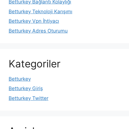
Betturkey Bağlantı Kolaylığı
Betturkey Teknoloji Karışımı
Betturkey Vpn İhtiyacı
Betturkey Adres Oturumu
Kategoriler
Betturkey
Betturkey Giriş
Betturkey Twitter