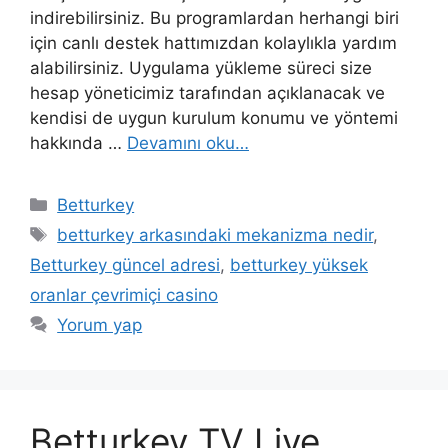
indirebilirsiniz. Bu programlardan herhangi biri
için canlı destek hattımızdan kolaylıkla yardım
alabilirsiniz. Uygulama yükleme süreci size
hesap yöneticimiz tarafından açıklanacak ve
kendisi de uygun kurulum konumu ve yöntemi
hakkında …
Devamını oku…
Kategoriler
Betturkey
Etiketler
betturkey arkasındaki mekanizma nedir
,
Betturkey güncel adresi
,
betturkey yüksek
oranlar çevrimiçi casino
Yorum yap
Betturkey TV Live