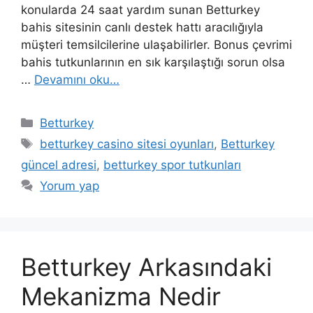
konularda 24 saat yardım sunan Betturkey
bahis sitesinin canlı destek hattı aracılığıyla
müşteri temsilcilerine ulaşabilirler. Bonus çevrimi
bahis tutkunlarının en sık karşılaştığı sorun olsa
…
Devamını oku…
Kategoriler
Betturkey
Etiketler
betturkey casino sitesi oyunları
,
Betturkey
güncel adresi
,
betturkey spor tutkunları
Yorum yap
Betturkey Arkasındaki
Mekanizma Nedir