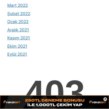
Mart 2022
Şubat 2022
Ocak 2022
Aralık 2021
Kasım 2021
Ekim 2021
Eylül 2021
Etiket Bulutu
Betturkey
bahis sitesi betturkey
×
betturkey adres
betturkey adres değişikliği