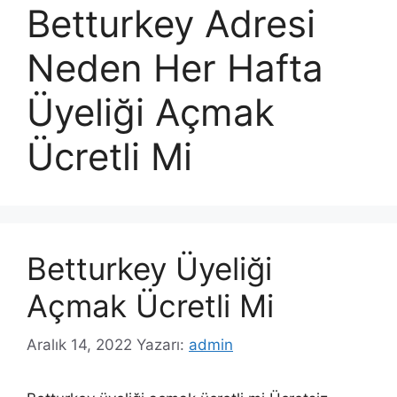
Betturkey Adresi
Neden Her Hafta
Üyeliği Açmak
Ücretli Mi
Betturkey Üyeliği
Açmak Ücretli Mi
Aralık 14, 2022
Yazarı:
admin