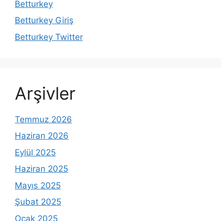
Betturkey
Betturkey Giriş
Betturkey Twitter
Arşivler
Temmuz 2026
Haziran 2026
Eylül 2025
Haziran 2025
Mayıs 2025
Şubat 2025
Ocak 2025