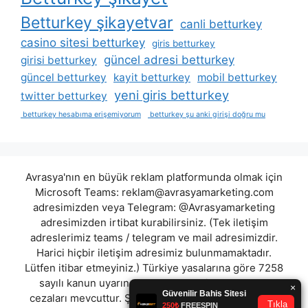
Betturkey şikayetvar
canli betturkey
casino sitesi betturkey
giris betturkey
güncel adresi betturkey
girisi betturkey
güncel betturkey
kayit betturkey
mobil betturkey
yeni giris betturkey
twitter betturkey
betturkey hesabıma erişemiyorum
betturkey şu anki girişi doğru mu
Avrasya'nın en büyük reklam platformunda olmak için
Microsoft Teams:
reklam@avrasyamarketing.com
adresimizden veya Telegram: @Avrasyamarketing
adresimizden irtibat kurabilirsiniz. (Tek iletişim
adreslerimiz teams / telegram ve mail adresimizdir.
Harici hiçbir iletişim adresimiz bulunmamaktadır.
Lütfen itibar etmeyiniz.) Türkiye yasalarına göre 7258
sayılı kanun uyarınca yasa dışı bahis oynamanın
cezaları mevcuttur. Şu an bulunduğunuz site hiç bir