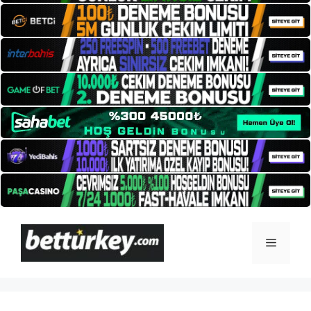
İçeriğe
atla
Menü