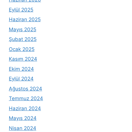
Eylül 2025
Haziran 2025
Mayıs 2025
Şubat 2025
Ocak 2025
Kasım 2024
Ekim 2024
Eylül 2024
Ağustos 2024
Temmuz 2024
Haziran 2024
Mayıs 2024
Nisan 2024