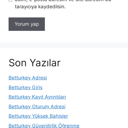
tarayıcıya kaydedilsin.
Son Yazılar
Betturkey Adresi
Betturkey Giriş
Betturkey Kayıt Ayrıntıları
Betturkey Oturum Adresi
Betturkey Yüksek Bahisler
Betturkey Güvenilirlik Öğrenme