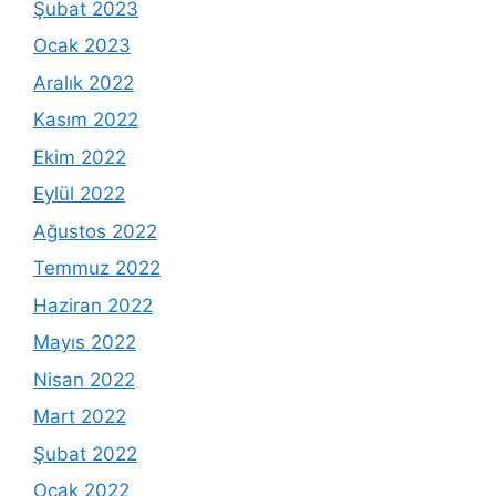
Şubat 2023
Ocak 2023
Aralık 2022
Kasım 2022
Ekim 2022
Eylül 2022
Ağustos 2022
Temmuz 2022
Haziran 2022
Mayıs 2022
Nisan 2022
Mart 2022
Şubat 2022
Ocak 2022