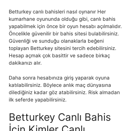
Betturkey canlı bahisleri nasıl oynanır Her
kumarhane oyununda olduğu gibi, canlı bahis
yapabilmek için önce bir oyun hesabı açılmalıdır.
Öncelikle güvenilir bir bahis sitesi bulabilirsiniz.
Güvenliği ve sunduğu olanaklarla beğeni
toplayan Betturkey sitesini tercih edebilirsiniz.
Hesap açmak çok basittir ve sadece birkaç
dakikanızı alır.
Daha sonra hesabınıza giriş yaparak oyuna
katılabilirsiniz. Böylece anlık maç dünyasına
dilediğiniz kadar göz atabilirsiniz. Risk almadan
ilk seferde yapabilirsiniz.
Betturkey Canlı Bahis
İçin Kimler Canlı