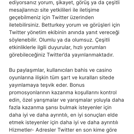
ediyorsanız yorum, şikayet, görüş ya da çeşitli
mesajlarınızı site yetkilileri ile iletişime
geçebilmeniz için Twitter üzerinden
iletebilirsiniz. Betturkey yorum ve görüşleri için
Twitter yönetim ekibinin anında yanıt vereceği
söylenebilir. Olumlu ya da olumsuz. Çeşitli
etkinliklerle ilgili duyurular, hızlı yorumları
görebileceğiniz Twitter’da yayınlanmaktadır.
Bu paylaşımlar, kullanıcıları bahis ve casino
oyunlarına ilişkin tüm şart ve kuralları sitede
yayınlamaya teşvik eder. Bonus
promosyonlarının kazanma koşullarını kontrol
edin, özel yarışmalar ve yarışmalar yoluyla daha
fazla kazanma şansı bulmak isteyenler için
daha iyi ve daha ayrıntılı, en iyi sonuçları elde
etmek isteyenler için daha iyi ve daha ayrıntılı
Hizmetler- Adresler Twitter en son kime göre