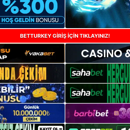
BETTURKEY GİRİŞ İÇİN TIKLAYINIZ!