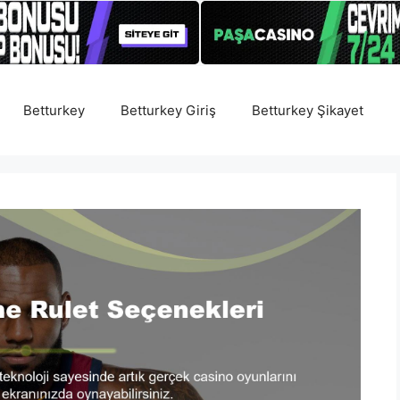
Betturkey
Betturkey Giriş
Betturkey Şikayet