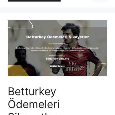
Betturkey
Ödemeleri