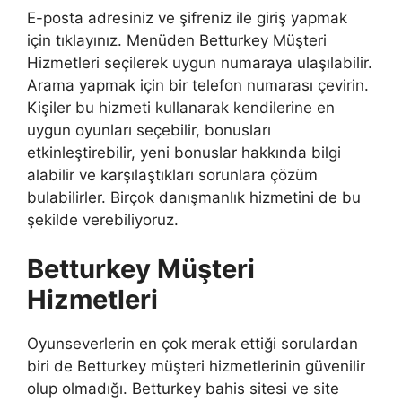
E-posta adresiniz ve şifreniz ile giriş yapmak
için tıklayınız. Menüden Betturkey Müşteri
Hizmetleri seçilerek uygun numaraya ulaşılabilir.
Arama yapmak için bir telefon numarası çevirin.
Kişiler bu hizmeti kullanarak kendilerine en
uygun oyunları seçebilir, bonusları
etkinleştirebilir, yeni bonuslar hakkında bilgi
alabilir ve karşılaştıkları sorunlara çözüm
bulabilirler. Birçok danışmanlık hizmetini de bu
şekilde verebiliyoruz.
Betturkey Müşteri
Hizmetleri
Oyunseverlerin en çok merak ettiği sorulardan
biri de Betturkey müşteri hizmetlerinin güvenilir
olup olmadığı. Betturkey bahis sitesi ve site