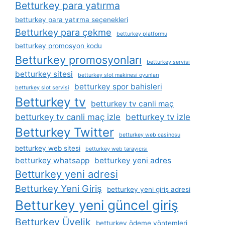
Betturkey para yatırma
betturkey para yatırma seçenekleri
Betturkey para çekme
betturkey platformu
betturkey promosyon kodu
Betturkey promosyonları
betturkey servisi
betturkey sitesi
betturkey slot makinesi oyunları
betturkey spor bahisleri
betturkey slot servisi
Betturkey tv
betturkey tv canli maç
betturkey tv canli maç izle
betturkey tv izle
Betturkey Twitter
betturkey web casinosu
betturkey web sitesi
betturkey web tarayıcısı
betturkey whatsapp
betturkey yeni adres
Betturkey yeni adresi
Betturkey Yeni Giriş
betturkey yeni giriş adresi
Betturkey yeni güncel giriş
Betturkey Üyelik
betturkey ödeme yöntemleri