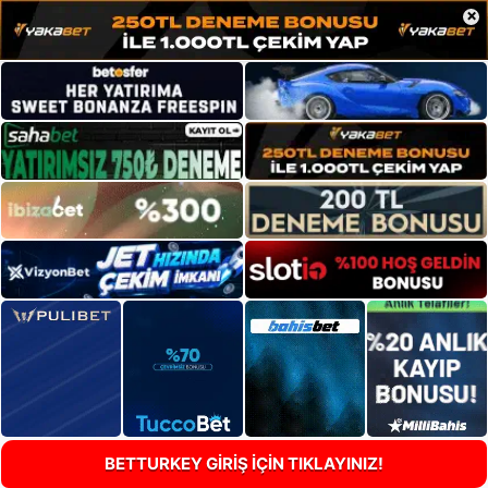
×
BETTURKEY GİRİŞ İÇİN TIKLAYINIZ!