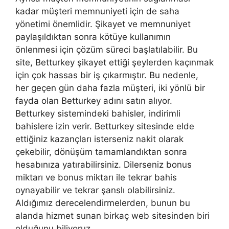
kadar müşteri memnuniyeti için de saha
yönetimi önemlidir. Şikayet ve memnuniyet
paylaşıldıktan sonra kötüye kullanımın
önlenmesi için çözüm süreci başlatılabilir. Bu
site, Betturkey şikayet ettiği şeylerden kaçınmak
için çok hassas bir iş çıkarmıştır. Bu nedenle,
her geçen gün daha fazla müşteri, iki yönlü bir
fayda olan Betturkey adını satın alıyor.
Betturkey sistemindeki bahisler, indirimli
bahislere izin verir. Betturkey sitesinde elde
ettiğiniz kazançları isterseniz nakit olarak
çekebilir, dönüşüm tamamlandıktan sonra
hesabınıza yatırabilirsiniz. Dilerseniz bonus
miktarı ve bonus miktarı ile tekrar bahis
oynayabilir ve tekrar şanslı olabilirsiniz.
Aldığımız derecelendirmelerden, bunun bu
alanda hizmet sunan birkaç web sitesinden biri
olduğunu biliyoruz.