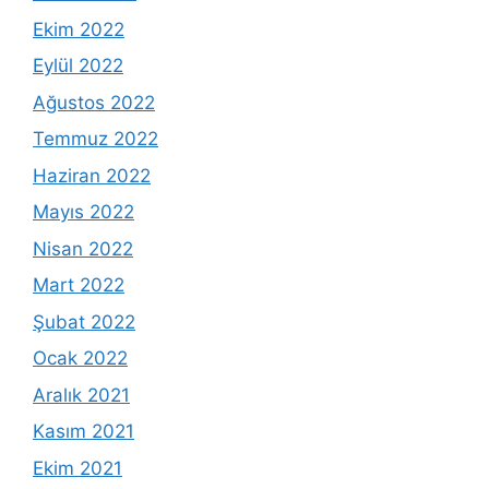
Ekim 2022
Eylül 2022
Ağustos 2022
Temmuz 2022
Haziran 2022
Mayıs 2022
Nisan 2022
Mart 2022
Şubat 2022
Ocak 2022
Aralık 2021
Kasım 2021
Ekim 2021