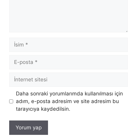
İsim
E-
posta
İnternet
sitesi
Daha sonraki yorumlarımda kullanılması için
adım, e-posta adresim ve site adresim bu
tarayıcıya kaydedilsin.