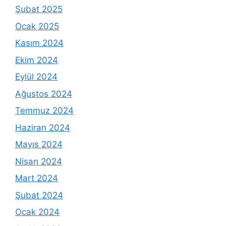
Şubat 2025
Ocak 2025
Kasım 2024
Ekim 2024
Eylül 2024
Ağustos 2024
Temmuz 2024
Haziran 2024
Mayıs 2024
Nisan 2024
Mart 2024
Şubat 2024
Ocak 2024