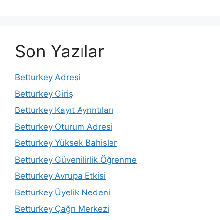
Son Yazılar
Betturkey Adresi
Betturkey Giriş
Betturkey Kayıt Ayrıntıları
Betturkey Oturum Adresi
Betturkey Yüksek Bahisler
Betturkey Güvenilirlik Öğrenme
Betturkey Avrupa Etkisi
Betturkey Üyelik Nedeni
Betturkey Çağrı Merkezi