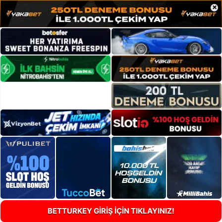
×
BETTURKEY GİRİŞ İÇİN TIKLAYINIZ!