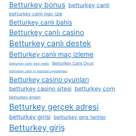
Betturkey bonus
betturkey canli
betturkey canli maç izle
Betturkey canlı bahis
Betturkey canlı casino
Betturkey canlı destek
Betturkey canlı maç izleme
Betturkey Canlı Oyun
betturkey canlı maçı nedir
betturkey canlı tv android uygulaması
Betturkey casino oyunları
betturkey casino sitesi
betturkey com
betturkey erişim
Betturkey gerçek adresi
betturkey girisi
betturkey giris twitter
Betturkey giriş