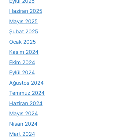
Eylül 2025
Haziran 2025
Mayıs 2025
Şubat 2025
Ocak 2025
Kasım 2024
Ekim 2024
Eylül 2024
Ağustos 2024
Temmuz 2024
Haziran 2024
Mayıs 2024
Nisan 2024
Mart 2024