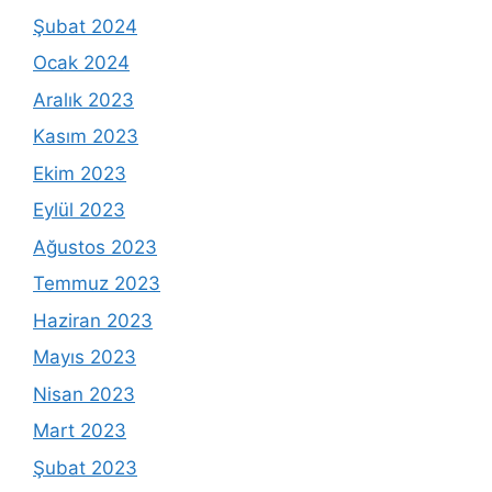
Şubat 2024
Ocak 2024
Aralık 2023
Kasım 2023
Ekim 2023
Eylül 2023
Ağustos 2023
Temmuz 2023
Haziran 2023
Mayıs 2023
Nisan 2023
Mart 2023
Şubat 2023