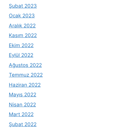
Şubat 2023
Ocak 2023
Aralık 2022
Kasım 2022
Ekim 2022
Eylül 2022
Ağustos 2022
Temmuz 2022
Haziran 2022
Mayıs 2022
Nisan 2022
Mart 2022
Şubat 2022