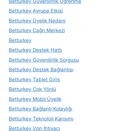
Betturkey Güvenilirlik Öğrenme
Betturkey Avrupa Etkisi
Betturkey Üyelik Nedeni
Betturkey Çağrı Merkezi
Betturkey
Betturkey Destek Hattı
Betturkey Güvenilirlik Sorgusu
Betturkey Destek Bağlantısı
Betturkey Tablet Giriş
Betturkey Çok Yönlü
Betturkey Mobil Üyelik
Betturkey Bağlantı Kolaylığı
Betturkey Teknoloji Karışımı
Betturkey Vpn İhtiyacı