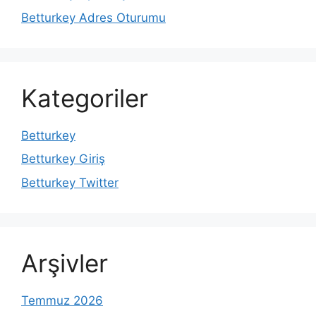
Betturkey Adres Oturumu
Kategoriler
Betturkey
Betturkey Giriş
Betturkey Twitter
Arşivler
Temmuz 2026