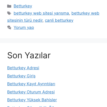
Kategoriler
Betturkey
Etiketler
betturkey web sitesi yarışma
,
betturkey web
sitesinin türü nedir
,
canli betturkey
Yorum yap
Son Yazılar
Betturkey Adresi
Betturkey Giriş
Betturkey Kayıt Ayrıntıları
Betturkey Oturum Adresi
Betturkey Yüksek Bahisler