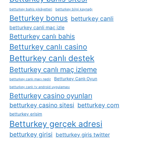
betturkey bahis şikâyetleri
betturkey bilgi kaynağı
Betturkey bonus
betturkey canli
betturkey canli maç izle
Betturkey canlı bahis
Betturkey canlı casino
Betturkey canlı destek
Betturkey canlı maç izleme
Betturkey Canlı Oyun
betturkey canlı maçı nedir
betturkey canlı tv android uygulaması
Betturkey casino oyunları
betturkey casino sitesi
betturkey com
betturkey erişim
Betturkey gerçek adresi
betturkey girisi
betturkey giris twitter