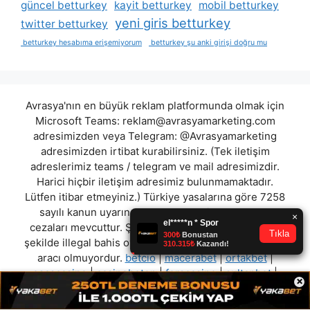
güncel betturkey
kayit betturkey
mobil betturkey
yeni giris betturkey
twitter betturkey
betturkey hesabıma erişemiyorum
betturkey şu anki girişi doğru mu
Avrasya'nın en büyük reklam platformunda olmak için
Microsoft Teams:
reklam@avrasyamarketing.com
adresimizden veya Telegram: @Avrasyamarketing
adresimizden irtibat kurabilirsiniz. (Tek iletişim
adreslerimiz teams / telegram ve mail adresimizdir.
Harici hiçbir iletişim adresimiz bulunmamaktadır.
Lütfen itibar etmeyiniz.) Türkiye yasalarına göre 7258
sayılı kanun uyarınca yasa dışı bahis oynamanın
cezaları mevcuttur. Şu an bulunduğunuz site hiç bir
şekilde illegal bahis oyunları oynatmıyor ve oynamaya
aracı olmuyordur.
betcio
|
macerabet
|
ortakbet
|
esascasino
|
casinobeton
|
forscasino
|
sultanbet
|
×
parkbahis
"