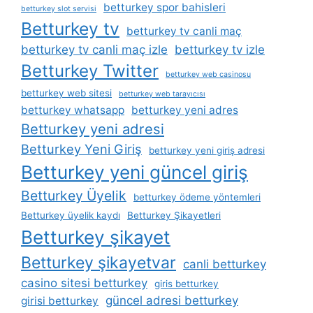
betturkey spor bahisleri
betturkey slot servisi
Betturkey tv
betturkey tv canli maç
betturkey tv canli maç izle
betturkey tv izle
Betturkey Twitter
betturkey web casinosu
betturkey web sitesi
betturkey web tarayıcısı
betturkey whatsapp
betturkey yeni adres
Betturkey yeni adresi
Betturkey Yeni Giriş
betturkey yeni giriş adresi
Betturkey yeni güncel giriş
Betturkey Üyelik
betturkey ödeme yöntemleri
Betturkey üyelik kaydı
Betturkey Şikayetleri
Betturkey şikayet
Betturkey şikayetvar
canli betturkey
casino sitesi betturkey
giris betturkey
güncel adresi betturkey
girisi betturkey