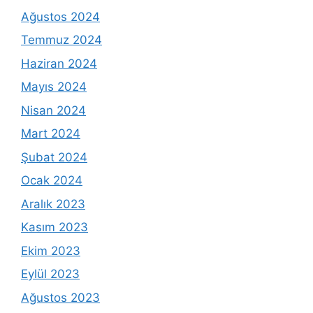
Ağustos 2024
Temmuz 2024
Haziran 2024
Mayıs 2024
Nisan 2024
Mart 2024
Şubat 2024
Ocak 2024
Aralık 2023
Kasım 2023
Ekim 2023
Eylül 2023
Ağustos 2023