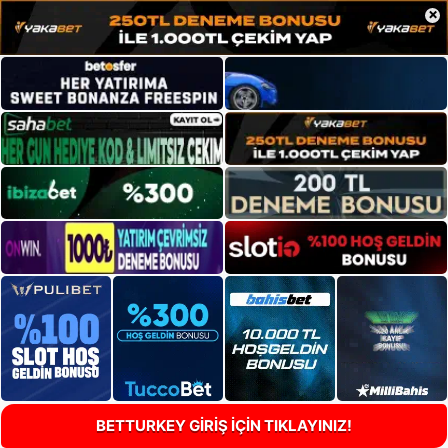
×
BETTURKEY GİRİŞ İÇİN TIKLAYINIZ!