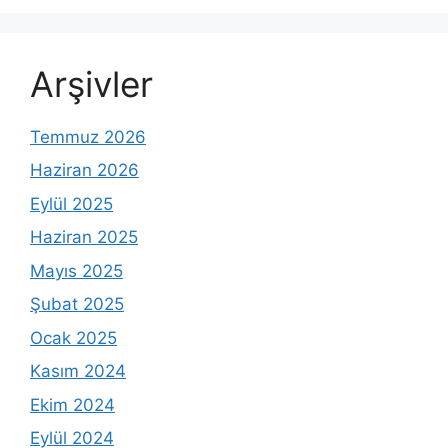
Arşivler
Temmuz 2026
Haziran 2026
Eylül 2025
Haziran 2025
Mayıs 2025
Şubat 2025
Ocak 2025
Kasım 2024
Ekim 2024
Eylül 2024