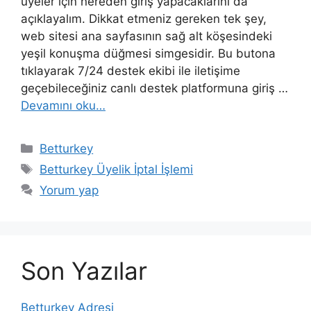
üyeler için nereden giriş yapacaklarını da
açıklayalım. Dikkat etmeniz gereken tek şey,
web sitesi ana sayfasının sağ alt köşesindeki
yeşil konuşma düğmesi simgesidir. Bu butona
tıklayarak 7/24 destek ekibi ile iletişime
geçebileceğiniz canlı destek platformuna giriş …
Devamını oku…
Kategoriler
Betturkey
Etiketler
Betturkey Üyelik İptal İşlemi
Yorum yap
Son Yazılar
Betturkey Adresi