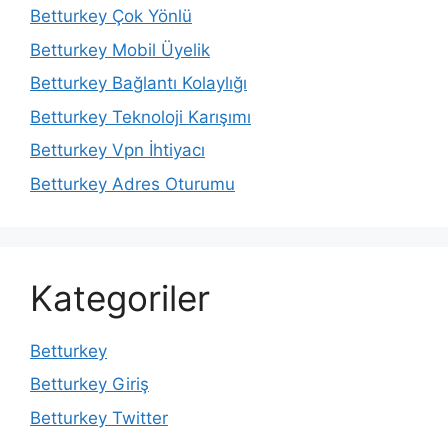
Betturkey Çok Yönlü
Betturkey Mobil Üyelik
Betturkey Bağlantı Kolaylığı
Betturkey Teknoloji Karışımı
Betturkey Vpn İhtiyacı
Betturkey Adres Oturumu
Kategoriler
Betturkey
Betturkey Giriş
Betturkey Twitter