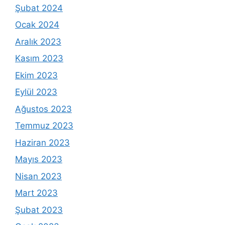
Şubat 2024
Ocak 2024
Aralık 2023
Kasım 2023
Ekim 2023
Eylül 2023
Ağustos 2023
Temmuz 2023
Haziran 2023
Mayıs 2023
Nisan 2023
Mart 2023
Şubat 2023