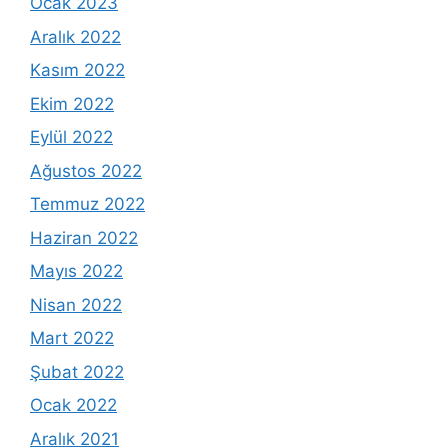
Ocak 2023
Aralık 2022
Kasım 2022
Ekim 2022
Eylül 2022
Ağustos 2022
Temmuz 2022
Haziran 2022
Mayıs 2022
Nisan 2022
Mart 2022
Şubat 2022
Ocak 2022
Aralık 2021