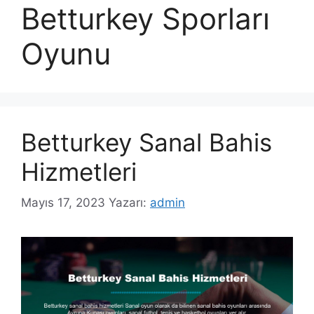
Betturkey Sporları
Oyunu
Betturkey Sanal Bahis
Hizmetleri
Mayıs 17, 2023
Yazarı:
admin