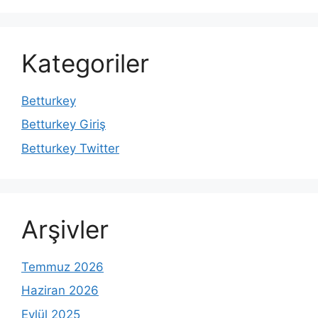
Kategoriler
Betturkey
Betturkey Giriş
Betturkey Twitter
Arşivler
Temmuz 2026
Haziran 2026
Eylül 2025