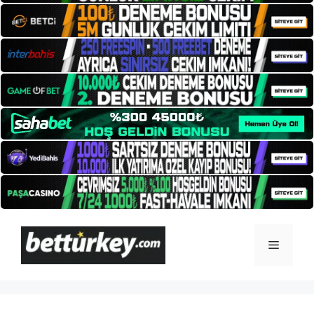
İçeriğe
atla
Menü