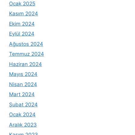
Ocak 2025
Kasım 2024
Ekim 2024
Eylül 2024
Ağustos 2024
Temmuz 2024
Haziran 2024
Mayıs 2024
Nisan 2024
Mart 2024
Şubat 2024
Ocak 2024
Aralık 2023
Kasım 2023