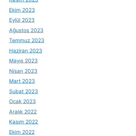
Ekim 2023
Eylül 2023
Ağustos 2023
Temmuz 2023
Haziran 2023
Mayıs 2023
Nisan 2023
Mart 2023
Şubat 2023
Ocak 2023
Aralık 2022
Kasım 2022
Ekim 2022