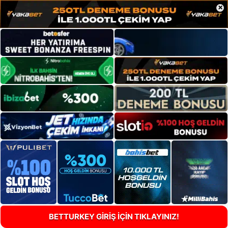
×
BETTURKEY GİRİŞ İÇİN TIKLAYINIZ!