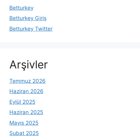
Betturkey
Betturkey Giriş
Betturkey Twitter
Arşivler
Temmuz 2026
Haziran 2026
Eylül 2025
Haziran 2025
Mayıs 2025
Şubat 2025