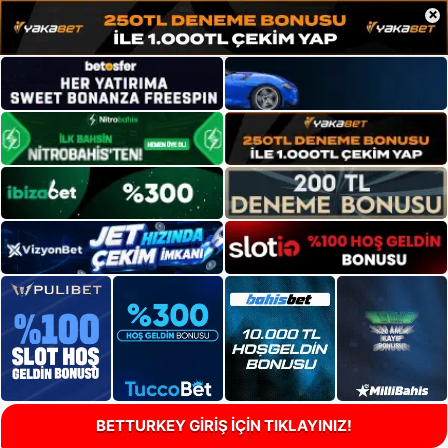
×
BETTURKEY GİRİŞ İÇİN TIKLAYINIZ!