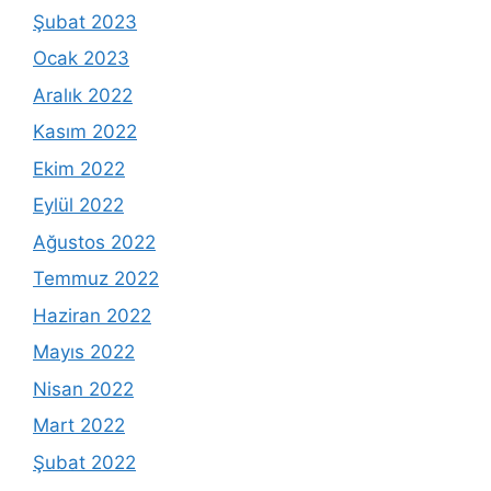
Şubat 2023
Ocak 2023
Aralık 2022
Kasım 2022
Ekim 2022
Eylül 2022
Ağustos 2022
Temmuz 2022
Haziran 2022
Mayıs 2022
Nisan 2022
Mart 2022
Şubat 2022