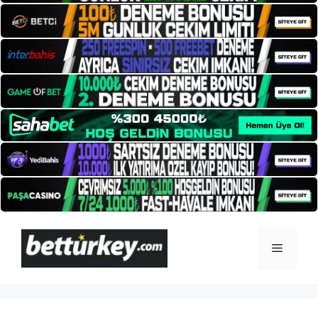
İçeriğe
atla
Menü