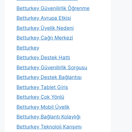
Betturkey Güvenilirlik Öğrenme
Betturkey Avrupa Etkisi
Betturkey Üyelik Nedeni
Betturkey Çağrı Merkezi
Betturkey
Betturkey Destek Hattı
Betturkey Güvenilirlik Sorgusu
Betturkey Destek Bağlantısı
Betturkey Tablet Giriş
Betturkey Çok Yönlü
Betturkey Mobil Üyelik
Betturkey Bağlantı Kolaylığı
Betturkey Teknoloji Karışımı