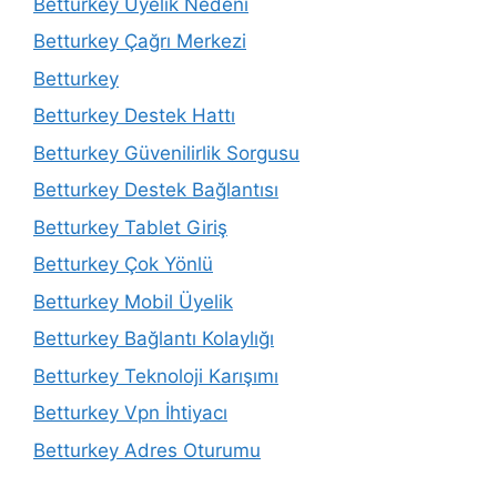
Betturkey Üyelik Nedeni
Betturkey Çağrı Merkezi
Betturkey
Betturkey Destek Hattı
Betturkey Güvenilirlik Sorgusu
Betturkey Destek Bağlantısı
Betturkey Tablet Giriş
Betturkey Çok Yönlü
Betturkey Mobil Üyelik
Betturkey Bağlantı Kolaylığı
Betturkey Teknoloji Karışımı
Betturkey Vpn İhtiyacı
Betturkey Adres Oturumu