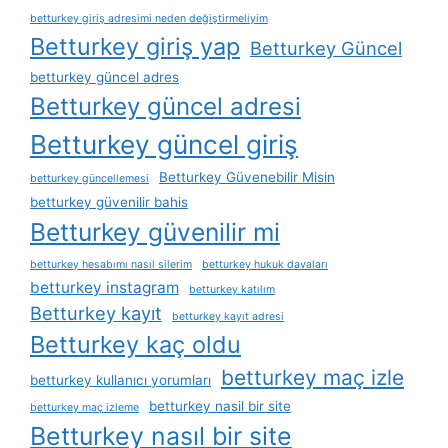
betturkey giriş adresimi neden değiştirmeliyim
Betturkey giriş yap
Betturkey Güncel
betturkey güncel adres
Betturkey güncel adresi
Betturkey güncel giriş
Betturkey Güvenebilir Misin
betturkey güncellemesi
betturkey güvenilir bahis
Betturkey güvenilir mi
betturkey hesabımı nasıl silerim
betturkey hukuk davaları
betturkey instagram
betturkey katılım
Betturkey kayıt
betturkey kayıt adresi
Betturkey kaç oldu
betturkey maç izle
betturkey kullanıcı yorumları
betturkey nasil bir site
betturkey maç izleme
Betturkey nasıl bir site