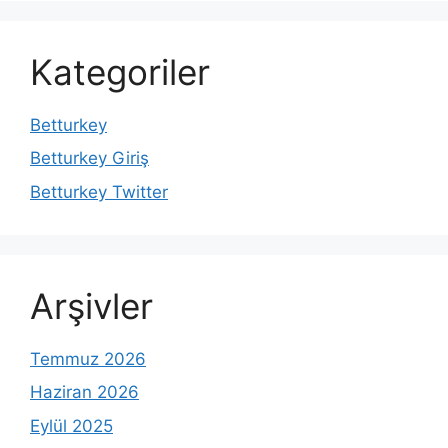
Kategoriler
Betturkey
Betturkey Giriş
Betturkey Twitter
Arşivler
Temmuz 2026
Haziran 2026
Eylül 2025