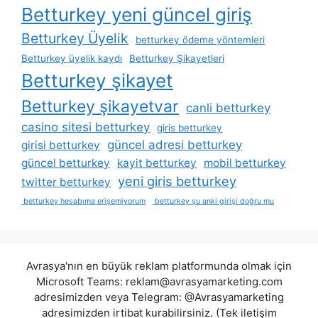
Betturkey yeni güncel giriş
Betturkey Üyelik
betturkey ödeme yöntemleri
Betturkey üyelik kaydı
Betturkey Şikayetleri
Betturkey şikayet
Betturkey şikayetvar
canli betturkey
casino sitesi betturkey
giris betturkey
güncel adresi betturkey
girisi betturkey
güncel betturkey
kayit betturkey
mobil betturkey
yeni giris betturkey
twitter betturkey
betturkey hesabıma erişemiyorum
betturkey şu anki girişi doğru mu
Avrasya'nın en büyük reklam platformunda olmak için
Microsoft Teams:
reklam@avrasyamarketing.com
adresimizden veya Telegram: @Avrasyamarketing
adresimizden irtibat kurabilirsiniz. (Tek iletişim