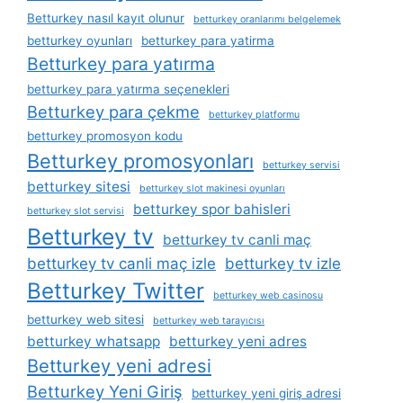
Betturkey nasıl kayıt olunur
betturkey oranlarımı belgelemek
betturkey oyunları
betturkey para yatirma
Betturkey para yatırma
betturkey para yatırma seçenekleri
Betturkey para çekme
betturkey platformu
betturkey promosyon kodu
Betturkey promosyonları
betturkey servisi
betturkey sitesi
betturkey slot makinesi oyunları
betturkey spor bahisleri
betturkey slot servisi
Betturkey tv
betturkey tv canli maç
betturkey tv canli maç izle
betturkey tv izle
Betturkey Twitter
betturkey web casinosu
betturkey web sitesi
betturkey web tarayıcısı
betturkey whatsapp
betturkey yeni adres
Betturkey yeni adresi
Betturkey Yeni Giriş
betturkey yeni giriş adresi