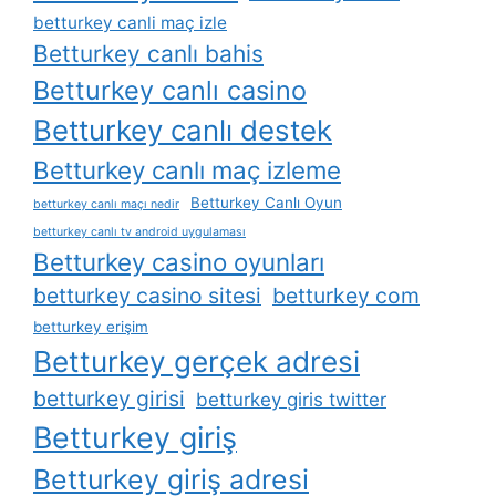
betturkey canli maç izle
Betturkey canlı bahis
Betturkey canlı casino
Betturkey canlı destek
Betturkey canlı maç izleme
Betturkey Canlı Oyun
betturkey canlı maçı nedir
betturkey canlı tv android uygulaması
Betturkey casino oyunları
betturkey casino sitesi
betturkey com
betturkey erişim
Betturkey gerçek adresi
betturkey girisi
betturkey giris twitter
Betturkey giriş
Betturkey giriş adresi