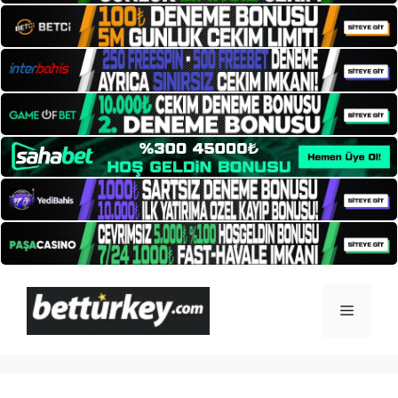
İçeriğe
atla
Menü