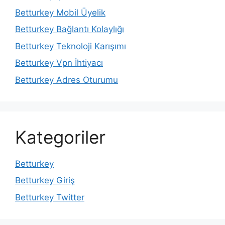
Betturkey Mobil Üyelik
Betturkey Bağlantı Kolaylığı
Betturkey Teknoloji Karışımı
Betturkey Vpn İhtiyacı
Betturkey Adres Oturumu
Kategoriler
Betturkey
Betturkey Giriş
Betturkey Twitter