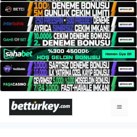
İçeriğe
atla
Menü