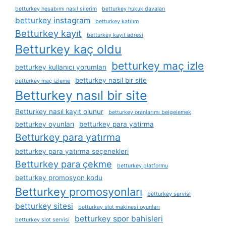
betturkey hesabımı nasıl silerim
betturkey hukuk davaları
betturkey instagram
betturkey katılım
Betturkey kayıt
betturkey kayıt adresi
Betturkey kaç oldu
betturkey maç izle
betturkey kullanıcı yorumları
betturkey nasil bir site
betturkey maç izleme
Betturkey nasıl bir site
Betturkey nasıl kayıt olunur
betturkey oranlarımı belgelemek
betturkey oyunları
betturkey para yatirma
Betturkey para yatırma
betturkey para yatırma seçenekleri
Betturkey para çekme
betturkey platformu
betturkey promosyon kodu
Betturkey promosyonları
betturkey servisi
betturkey sitesi
betturkey slot makinesi oyunları
betturkey spor bahisleri
betturkey slot servisi