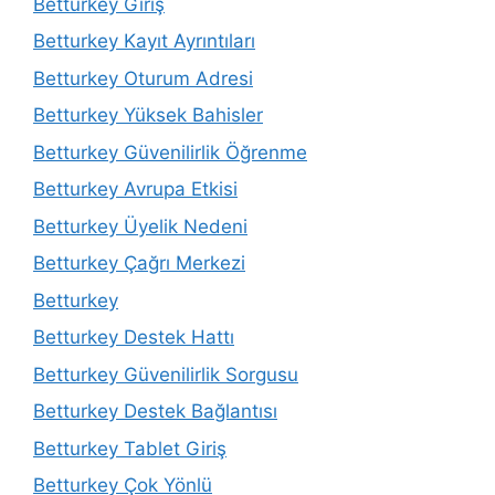
Betturkey Giriş
Betturkey Kayıt Ayrıntıları
Betturkey Oturum Adresi
Betturkey Yüksek Bahisler
Betturkey Güvenilirlik Öğrenme
Betturkey Avrupa Etkisi
Betturkey Üyelik Nedeni
Betturkey Çağrı Merkezi
Betturkey
Betturkey Destek Hattı
Betturkey Güvenilirlik Sorgusu
Betturkey Destek Bağlantısı
Betturkey Tablet Giriş
Betturkey Çok Yönlü