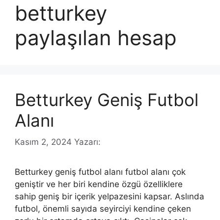
betturkey
paylaşılan hesap
Betturkey Geniş Futbol
Alanı
Kasım 2, 2024
Yazarı:
Betturkey geniş futbol alanı futbol alanı çok
geniştir ve her biri kendine özgü özelliklere
sahip geniş bir içerik yelpazesini kapsar. Aslında
futbol, ​​önemli sayıda seyirciyi kendine çeken