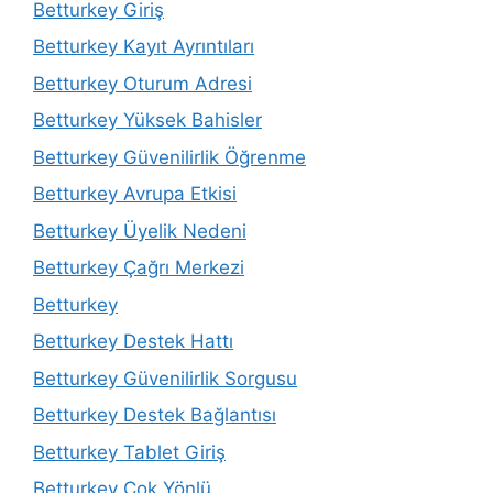
Betturkey Giriş
Betturkey Kayıt Ayrıntıları
Betturkey Oturum Adresi
Betturkey Yüksek Bahisler
Betturkey Güvenilirlik Öğrenme
Betturkey Avrupa Etkisi
Betturkey Üyelik Nedeni
Betturkey Çağrı Merkezi
Betturkey
Betturkey Destek Hattı
Betturkey Güvenilirlik Sorgusu
Betturkey Destek Bağlantısı
Betturkey Tablet Giriş
Betturkey Çok Yönlü