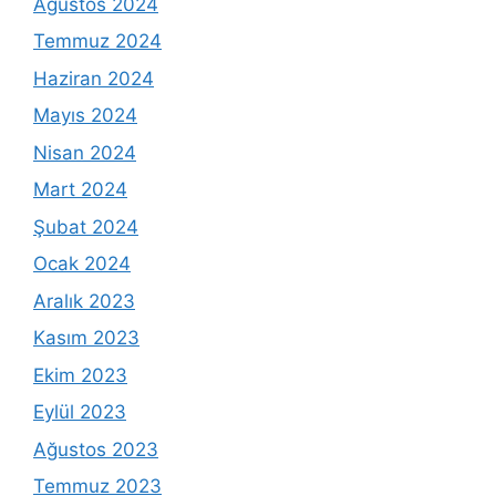
Ağustos 2024
Temmuz 2024
Haziran 2024
Mayıs 2024
Nisan 2024
Mart 2024
Şubat 2024
Ocak 2024
Aralık 2023
Kasım 2023
Ekim 2023
Eylül 2023
Ağustos 2023
Temmuz 2023