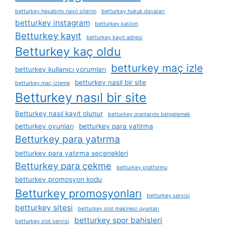
betturkey hesabımı nasıl silerim
betturkey hukuk davaları
betturkey instagram
betturkey katılım
Betturkey kayıt
betturkey kayıt adresi
Betturkey kaç oldu
betturkey maç izle
betturkey kullanıcı yorumları
betturkey nasil bir site
betturkey maç izleme
Betturkey nasıl bir site
Betturkey nasıl kayıt olunur
betturkey oranlarımı belgelemek
betturkey oyunları
betturkey para yatirma
Betturkey para yatırma
betturkey para yatırma seçenekleri
Betturkey para çekme
betturkey platformu
betturkey promosyon kodu
Betturkey promosyonları
betturkey servisi
betturkey sitesi
betturkey slot makinesi oyunları
betturkey spor bahisleri
betturkey slot servisi