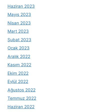
Haziran 2023
Mayıs 2023
Nisan 2023
Mart 2023
Şubat 2023
Ocak 2023
Aralık 2022
Kasım 2022
Ekim 2022
Eylül 2022
Ağustos 2022
Temmuz 2022
Haziran 2022