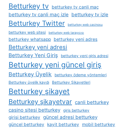
Betturkey tv
betturkey tv canli maç
betturkey tv canli maç izle
betturkey tv izle
Betturkey Twitter
betturkey web casinosu
betturkey web sitesi
betturkey web tarayıcısı
betturkey whatsapp
betturkey yeni adres
Betturkey yeni adresi
Betturkey Yeni Giriş
betturkey yeni giriş adresi
Betturkey yeni güncel giriş
Betturkey Üyelik
betturkey ödeme yöntemleri
Betturkey üyelik kaydı
Betturkey Şikayetleri
Betturkey şikayet
Betturkey şikayetvar
canli betturkey
casino sitesi betturkey
giris betturkey
güncel adresi betturkey
girisi betturkey
güncel betturkey
kayit betturkey
mobil betturkey