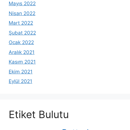
Mayıs 2022
Nisan 2022
Mart 2022
Şubat 2022
Ocak 2022
Aralık 2021
Kasım 2021
Ekim 2021
Eylül 2021
Etiket Bulutu