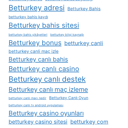
Betturkey adresi
Betturkey Bahis
betturkey bahis kaydı
Betturkey bahis sitesi
betturkey bahis şikâyetleri
betturkey bilgi kaynağı
Betturkey bonus
betturkey canli
betturkey canli maç izle
Betturkey canlı bahis
Betturkey canlı casino
Betturkey canlı destek
Betturkey canlı maç izleme
Betturkey Canlı Oyun
betturkey canlı maçı nedir
betturkey canlı tv android uygulaması
Betturkey casino oyunları
betturkey casino sitesi
betturkey com