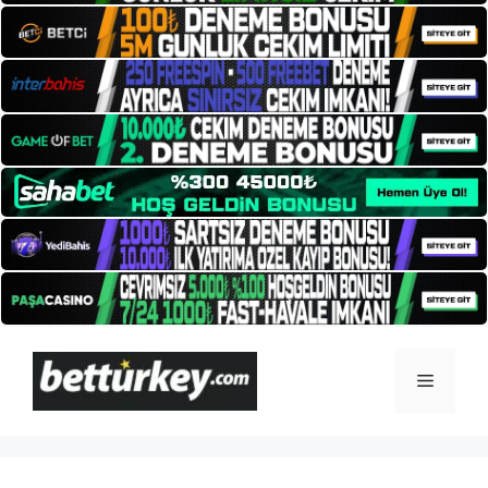
İçeriğe
atla
Menü