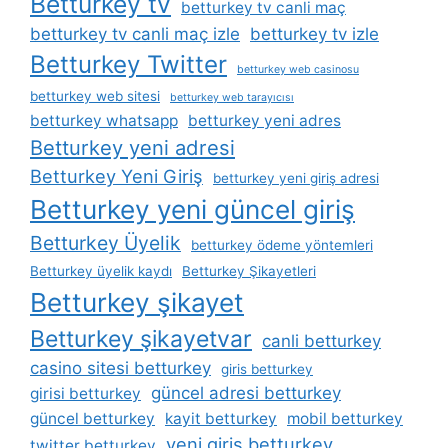
Betturkey tv
betturkey tv canli maç
betturkey tv canli maç izle
betturkey tv izle
Betturkey Twitter
betturkey web casinosu
betturkey web sitesi
betturkey web tarayıcısı
betturkey whatsapp
betturkey yeni adres
Betturkey yeni adresi
Betturkey Yeni Giriş
betturkey yeni giriş adresi
Betturkey yeni güncel giriş
Betturkey Üyelik
betturkey ödeme yöntemleri
Betturkey üyelik kaydı
Betturkey Şikayetleri
Betturkey şikayet
Betturkey şikayetvar
canli betturkey
casino sitesi betturkey
giris betturkey
güncel adresi betturkey
girisi betturkey
güncel betturkey
kayit betturkey
mobil betturkey
yeni giris betturkey
twitter betturkey