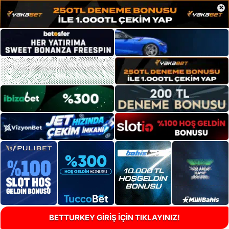
×
BETTURKEY GİRİŞ İÇİN TIKLAYINIZ!