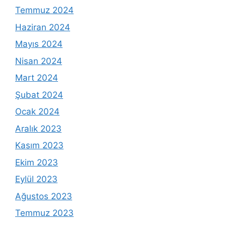
Temmuz 2024
Haziran 2024
Mayıs 2024
Nisan 2024
Mart 2024
Şubat 2024
Ocak 2024
Aralık 2023
Kasım 2023
Ekim 2023
Eylül 2023
Ağustos 2023
Temmuz 2023