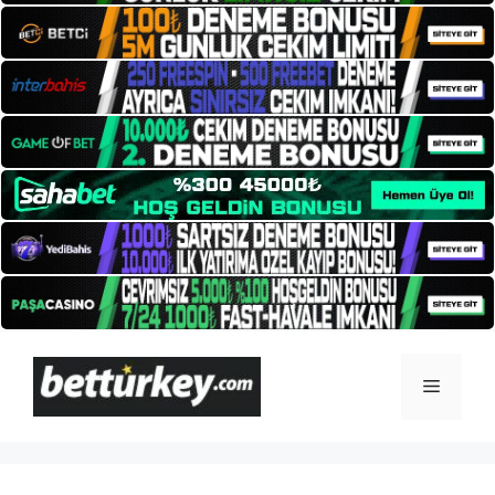
İçeriğe
atla
Menü