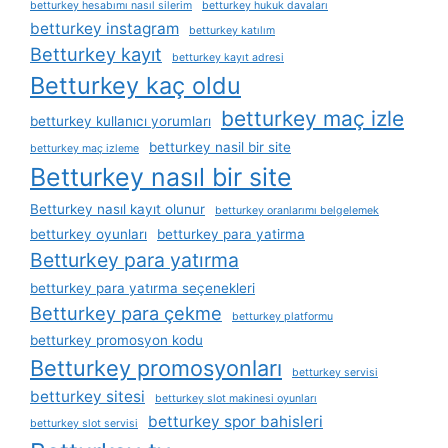
betturkey hesabımı nasıl silerim
betturkey hukuk davaları
betturkey instagram
betturkey katılım
Betturkey kayıt
betturkey kayıt adresi
Betturkey kaç oldu
betturkey maç izle
betturkey kullanıcı yorumları
betturkey nasil bir site
betturkey maç izleme
Betturkey nasıl bir site
Betturkey nasıl kayıt olunur
betturkey oranlarımı belgelemek
betturkey oyunları
betturkey para yatirma
Betturkey para yatırma
betturkey para yatırma seçenekleri
Betturkey para çekme
betturkey platformu
betturkey promosyon kodu
Betturkey promosyonları
betturkey servisi
betturkey sitesi
betturkey slot makinesi oyunları
betturkey spor bahisleri
betturkey slot servisi