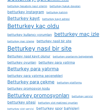
betturkey hesabımı nasıl silerim
betturkey hukuk davaları
betturkey instagram
betturkey katılım
Betturkey kayıt
betturkey kayıt adresi
Betturkey kaç oldu
betturkey maç izle
betturkey kullanıcı yorumları
betturkey nasil bir site
betturkey maç izleme
Betturkey nasıl bir site
Betturkey nasıl kayıt olunur
betturkey oranlarımı belgelemek
betturkey oyunları
betturkey para yatirma
Betturkey para yatırma
betturkey para yatırma seçenekleri
Betturkey para çekme
betturkey platformu
betturkey promosyon kodu
Betturkey promosyonları
betturkey servisi
betturkey sitesi
betturkey slot makinesi oyunları
betturkey spor bahisleri
betturkey slot servisi