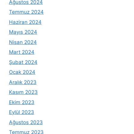
Ağustos 2024
Temmuz 2024
Haziran 2024
Mayıs 2024
Nisan 2024
Mart 2024
Şubat 2024
Ocak 2024
Aralık 2023
Kasım 2023
Ekim 2023
Eylül 2023
Ağustos 2023
Temmuz 2023