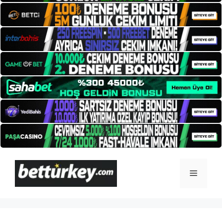
İçeriğe
atla
Menü