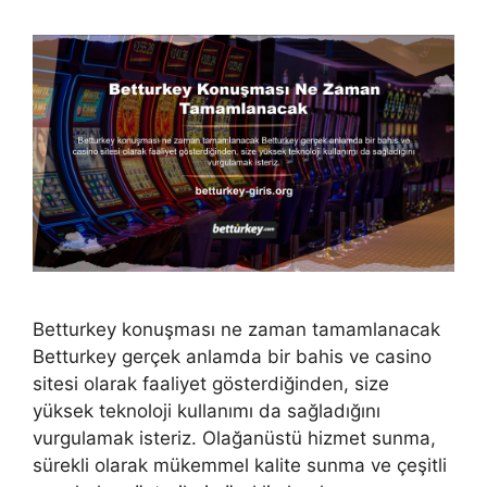
Betturkey konuşması ne zaman tamamlanacak
Betturkey gerçek anlamda bir bahis ve casino
sitesi olarak faaliyet gösterdiğinden, size
yüksek teknoloji kullanımı da sağladığını
vurgulamak isteriz. Olağanüstü hizmet sunma,
sürekli olarak mükemmel kalite sunma ve çeşitli