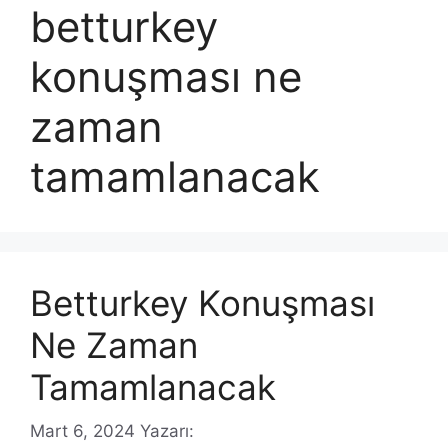
betturkey
konuşması ne
zaman
tamamlanacak
Betturkey Konuşması
Ne Zaman
Tamamlanacak
Mart 6, 2024
Yazarı: