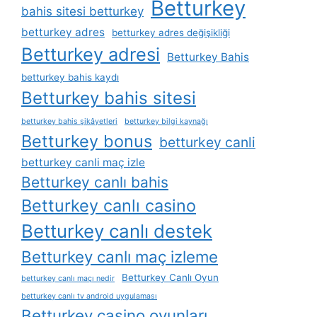
Betturkey
bahis sitesi betturkey
betturkey adres
betturkey adres değişikliği
Betturkey adresi
Betturkey Bahis
betturkey bahis kaydı
Betturkey bahis sitesi
betturkey bahis şikâyetleri
betturkey bilgi kaynağı
Betturkey bonus
betturkey canli
betturkey canli maç izle
Betturkey canlı bahis
Betturkey canlı casino
Betturkey canlı destek
Betturkey canlı maç izleme
Betturkey Canlı Oyun
betturkey canlı maçı nedir
betturkey canlı tv android uygulaması
Betturkey casino oyunları