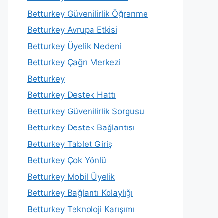
Betturkey Güvenilirlik Öğrenme
Betturkey Avrupa Etkisi
Betturkey Üyelik Nedeni
Betturkey Çağrı Merkezi
Betturkey
Betturkey Destek Hattı
Betturkey Güvenilirlik Sorgusu
Betturkey Destek Bağlantısı
Betturkey Tablet Giriş
Betturkey Çok Yönlü
Betturkey Mobil Üyelik
Betturkey Bağlantı Kolaylığı
Betturkey Teknoloji Karışımı