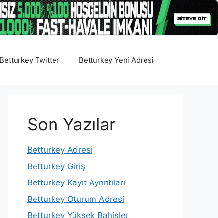
Betturkey Twitter
Betturkey Yeni Adresi
Son Yazılar
Betturkey Adresi
Betturkey Giriş
Betturkey Kayıt Ayrıntıları
Betturkey Oturum Adresi
Betturkey Yüksek Bahisler