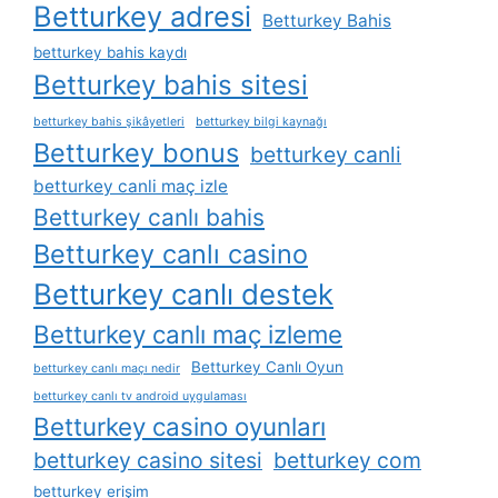
Betturkey adresi
Betturkey Bahis
betturkey bahis kaydı
Betturkey bahis sitesi
betturkey bahis şikâyetleri
betturkey bilgi kaynağı
Betturkey bonus
betturkey canli
betturkey canli maç izle
Betturkey canlı bahis
Betturkey canlı casino
Betturkey canlı destek
Betturkey canlı maç izleme
Betturkey Canlı Oyun
betturkey canlı maçı nedir
betturkey canlı tv android uygulaması
Betturkey casino oyunları
betturkey casino sitesi
betturkey com
betturkey erişim