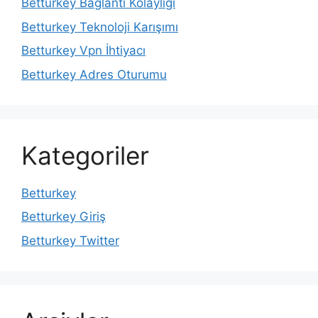
Betturkey Bağlantı Kolaylığı
Betturkey Teknoloji Karışımı
Betturkey Vpn İhtiyacı
Betturkey Adres Oturumu
Kategoriler
Betturkey
Betturkey Giriş
Betturkey Twitter