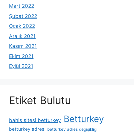
Mart 2022
Şubat 2022
Ocak 2022
Aralık 2021
Kasım 2021
Ekim 2021
Eylül 2021
Etiket Bulutu
Betturkey
bahis sitesi betturkey
betturkey adres
betturkey adres değişikliği