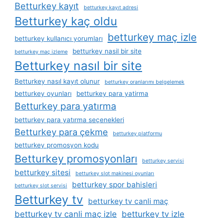
Betturkey kayıt
betturkey kayıt adresi
Betturkey kaç oldu
betturkey maç izle
betturkey kullanıcı yorumları
betturkey nasil bir site
betturkey maç izleme
Betturkey nasıl bir site
Betturkey nasıl kayıt olunur
betturkey oranlarımı belgelemek
betturkey oyunları
betturkey para yatirma
Betturkey para yatırma
betturkey para yatırma seçenekleri
Betturkey para çekme
betturkey platformu
betturkey promosyon kodu
Betturkey promosyonları
betturkey servisi
betturkey sitesi
betturkey slot makinesi oyunları
betturkey spor bahisleri
betturkey slot servisi
Betturkey tv
betturkey tv canli maç
betturkey tv canli maç izle
betturkey tv izle