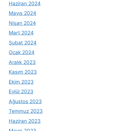
Haziran 2024
Mayıs 2024
Nisan 2024
Mart 2024
Şubat 2024
Ocak 2024
Aralık 2023
Kasım 2023
Ekim 2023
Eylül 2023
Ağustos 2023
Temmuz 2023
Haziran 2023
Mayıs 2023