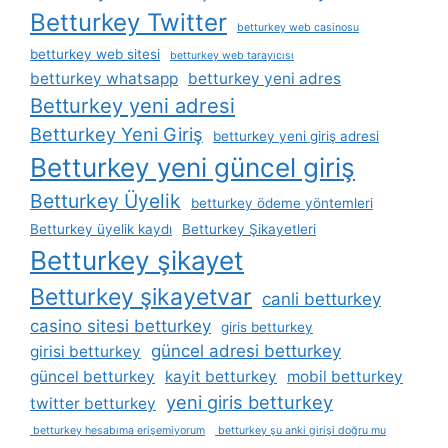
Betturkey Twitter
betturkey web casinosu
betturkey web sitesi
betturkey web tarayıcısı
betturkey whatsapp
betturkey yeni adres
Betturkey yeni adresi
Betturkey Yeni Giriş
betturkey yeni giriş adresi
Betturkey yeni güncel giriş
Betturkey Üyelik
betturkey ödeme yöntemleri
Betturkey üyelik kaydı
Betturkey Şikayetleri
Betturkey şikayet
Betturkey şikayetvar
canli betturkey
casino sitesi betturkey
giris betturkey
güncel adresi betturkey
girisi betturkey
güncel betturkey
kayit betturkey
mobil betturkey
yeni giris betturkey
twitter betturkey
betturkey hesabıma erişemiyorum
betturkey şu anki girişi doğru mu