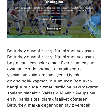
Betturkey güvenilir ve şeffaf hizmet yaklaşımı
Betturkey güvenilir ve şeffaf hizmet yaklaşımı,
başta canlı casinolar olmak üzere tüm casino
oyunları için dolandırıcılık karşıtı kontrol
yazılımının kullanılmasını içerir. Üyenin
dolandırıcılık yapması durumunda Betturkey
hangi sunucuda hizmet verdiğine bakılmaksızın
sonlandırılacaktır. Yaklaşık 14 yıldır Avrupa’nın
en iyi bahis sitesi olarak faaliyet gösteren
Betturkey, marka değerinden taviz verecek