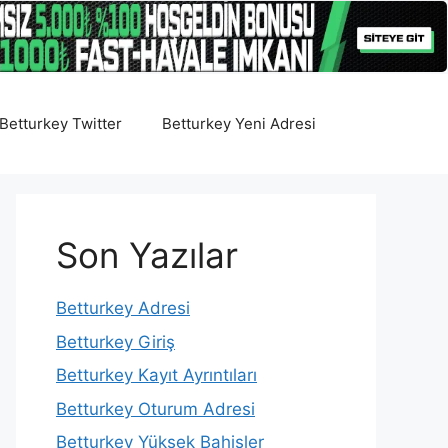
Betturkey Twitter
Betturkey Yeni Adresi
Son Yazılar
Betturkey Adresi
Betturkey Giriş
Betturkey Kayıt Ayrıntıları
Betturkey Oturum Adresi
Betturkey Yüksek Bahisler