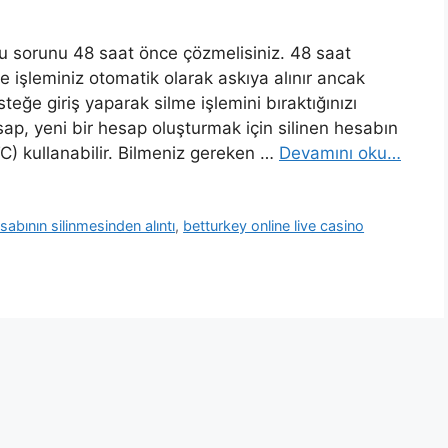
Bu sorunu 48 saat önce çözmelisiniz. 48 saat
e işleminiz otomatik olarak askıya alınır ancak
teğe giriş yaparak silme işlemini bıraktığınızı
sap, yeni bir hesap oluşturmak için silinen hesabın
 TC) kullanabilir. Bilmeniz gereken …
Devamını oku…
abının silinmesinden alıntı
,
betturkey online live casino