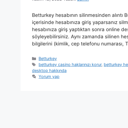
Betturkey hesabının silinmesinden alıntı 
içerisinde hesabınıza giriş yaparsanız silm
hesabınıza giriş yaptıktan sonra online des
söyleyebilirsiniz. Aynı zamanda silinen he
bilgilerini (kimlik, cep telefonu numarası,
Kategoriler
Betturkey
Etiketler
betturkey casino haklarınızı korur
,
betturkey hes
desktop hakkında
Yorum yap