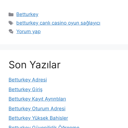
Kategoriler
Betturkey
Etiketler
betturkey canlı casino oyun sağlayıcı
Yorum yap
Son Yazılar
Betturkey Adresi
Betturkey Giriş
Betturkey Kayıt Ayrıntıları
Betturkey Oturum Adresi
Betturkey Yüksek Bahisler
Betturkey Güvenilirlik Öğrenme