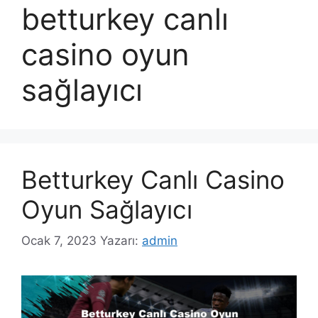
betturkey canlı
casino oyun
sağlayıcı
Betturkey Canlı Casino
Oyun Sağlayıcı
Ocak 7, 2023
Yazarı:
admin