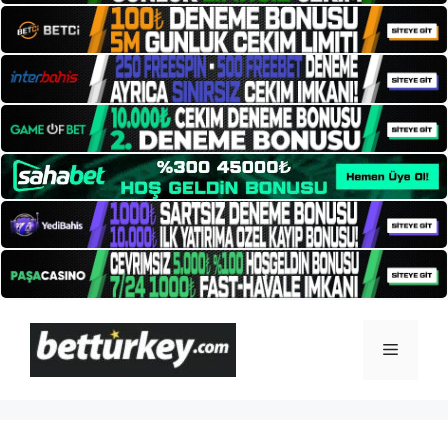
İçeriğe
atla
Menü