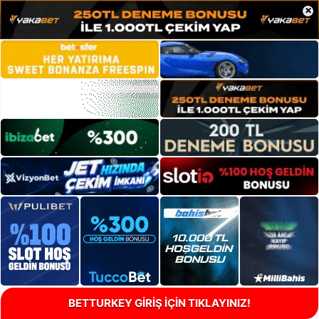
×
BETTURKEY GİRİŞ İÇİN TIKLAYINIZ!