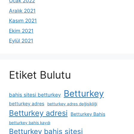
Ocak 2022
Aralık 2021
Kasım 2021
Ekim 2021
Eylül 2021
Etiket Bulutu
Betturkey
bahis sitesi betturkey
betturkey adres
betturkey adres değişikliği
Betturkey adresi
Betturkey Bahis
betturkey bahis kaydı
Betturkey bahis sitesi