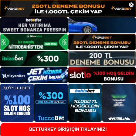
×
BETTURKEY GİRİŞ İÇİN TIKLAYINIZ!