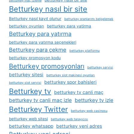
betturkey nasil bir site
betturkey maç izleme
Betturkey nasıl bir site
Betturkey nasıl kayıt olunur
betturkey oranlarımı belgelemek
betturkey oyunları
betturkey para yatirma
Betturkey para yatırma
betturkey para yatırma seçenekleri
Betturkey para çekme
betturkey platformu
betturkey promosyon kodu
Betturkey promosyonları
betturkey servisi
betturkey sitesi
betturkey slot makinesi oyunları
betturkey spor bahisleri
betturkey slot servisi
Betturkey tv
betturkey tv canli maç
betturkey tv canli maç izle
betturkey tv izle
Betturkey Twitter
betturkey web casinosu
betturkey web sitesi
betturkey web tarayıcısı
betturkey whatsapp
betturkey yeni adres