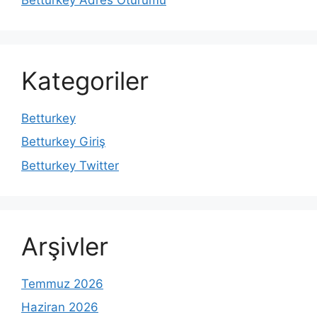
Kategoriler
Betturkey
Betturkey Giriş
Betturkey Twitter
Arşivler
Temmuz 2026
Haziran 2026