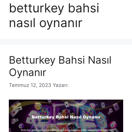
betturkey bahsi
nasıl oynanır
Betturkey Bahsi Nasıl
Oynanır
Temmuz 12, 2023
Yazarı: