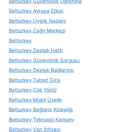
Betturkey Güvenilirlik Öğrenme
Betturkey Avrupa Etkisi
Betturkey Üyelik Nedeni
Betturkey Çağrı Merkezi
Betturkey
Betturkey Destek Hattı
Betturkey Güvenilirlik Sorgusu
Betturkey Destek Bağlantısı
Betturkey Tablet Giriş
Betturkey Çok Yönlü
Betturkey Mobil Üyelik
Betturkey Bağlantı Kolaylığı
Betturkey Teknoloji Karışımı
Betturkey Vpn İhtiyacı