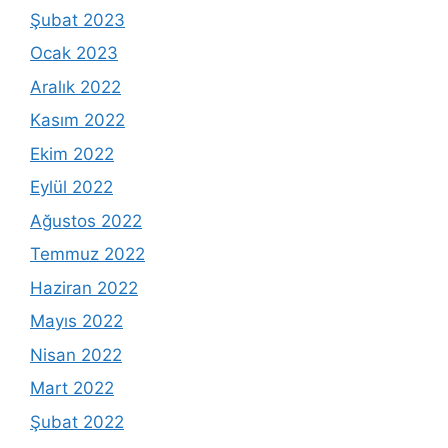
Şubat 2023
Ocak 2023
Aralık 2022
Kasım 2022
Ekim 2022
Eylül 2022
Ağustos 2022
Temmuz 2022
Haziran 2022
Mayıs 2022
Nisan 2022
Mart 2022
Şubat 2022