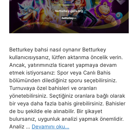
Betturkey bahsi nasıl oynanır Betturkey
kullanıcısıysanız, lütfen aktarıma öncelik verin.
Ancak, yatırımınızla ticaret yapmaya devam
etmek istiyorsanız: Spor veya Canlı Bahis
bölümünden dilediğiniz sporu seçebilirsiniz.
Turnuvaya özel bahisleri ve oranları
yönetebilirsiniz. Seçtiğiniz oranlara bağlı olarak
bir veya daha fazla bahis girebilirsiniz. Bahisler
de bu şekilde ele alınabilir. Bir şikayet
bulursanız, uygunluk analizi yapmak önemlidir.
Analiz …
Devamını oku…