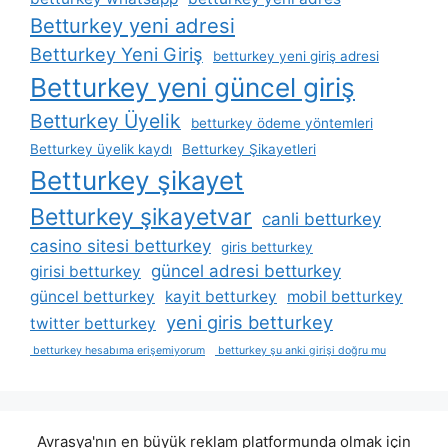
Betturkey yeni adresi
Betturkey Yeni Giriş
betturkey yeni giriş adresi
Betturkey yeni güncel giriş
Betturkey Üyelik
betturkey ödeme yöntemleri
Betturkey üyelik kaydı
Betturkey Şikayetleri
Betturkey şikayet
Betturkey şikayetvar
canli betturkey
casino sitesi betturkey
giris betturkey
güncel adresi betturkey
girisi betturkey
güncel betturkey
kayit betturkey
mobil betturkey
yeni giris betturkey
twitter betturkey
betturkey hesabıma erişemiyorum
betturkey şu anki girişi doğru mu
Avrasya'nın en büyük reklam platformunda olmak için