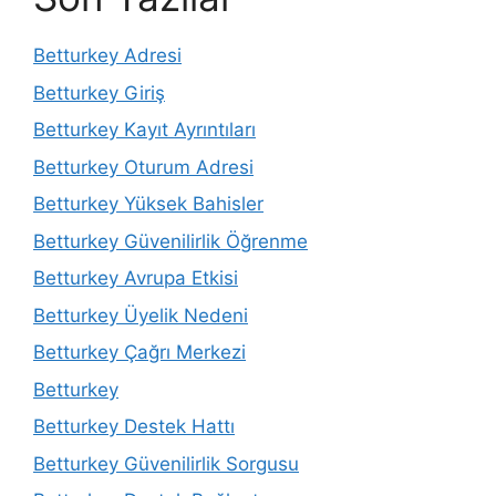
Betturkey Adresi
Betturkey Giriş
Betturkey Kayıt Ayrıntıları
Betturkey Oturum Adresi
Betturkey Yüksek Bahisler
Betturkey Güvenilirlik Öğrenme
Betturkey Avrupa Etkisi
Betturkey Üyelik Nedeni
Betturkey Çağrı Merkezi
Betturkey
Betturkey Destek Hattı
Betturkey Güvenilirlik Sorgusu