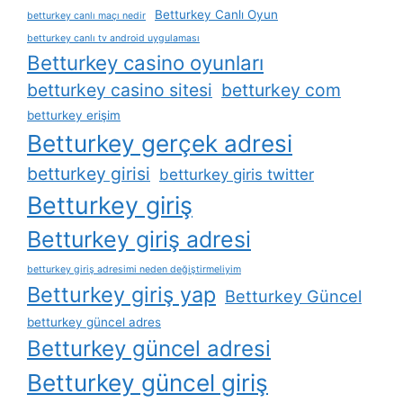
Betturkey Canlı Oyun
betturkey canlı maçı nedir
betturkey canlı tv android uygulaması
Betturkey casino oyunları
betturkey casino sitesi
betturkey com
betturkey erişim
Betturkey gerçek adresi
betturkey girisi
betturkey giris twitter
Betturkey giriş
Betturkey giriş adresi
betturkey giriş adresimi neden değiştirmeliyim
Betturkey giriş yap
Betturkey Güncel
betturkey güncel adres
Betturkey güncel adresi
Betturkey güncel giriş