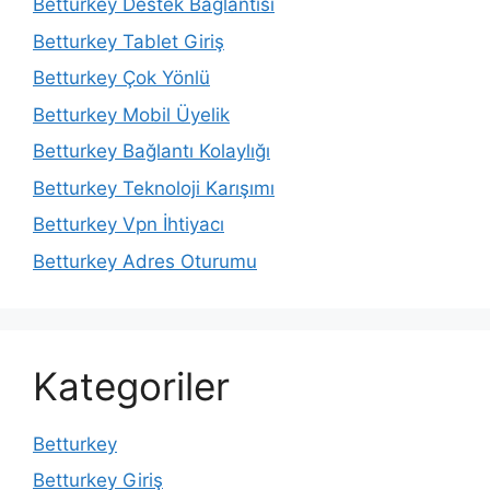
Betturkey Destek Bağlantısı
Betturkey Tablet Giriş
Betturkey Çok Yönlü
Betturkey Mobil Üyelik
Betturkey Bağlantı Kolaylığı
Betturkey Teknoloji Karışımı
Betturkey Vpn İhtiyacı
Betturkey Adres Oturumu
Kategoriler
Betturkey
Betturkey Giriş