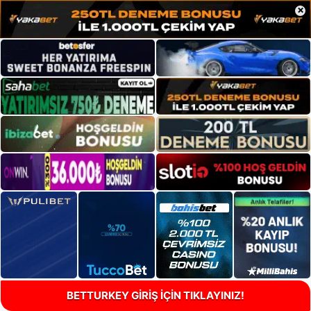
×
BETTURKEY GİRİŞ İÇİN TIKLAYINIZ!