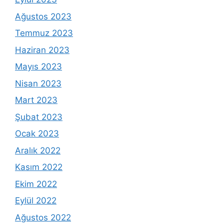
Ağustos 2023
Temmuz 2023
Haziran 2023
Mayıs 2023
Nisan 2023
Mart 2023
Şubat 2023
Ocak 2023
Aralık 2022
Kasım 2022
Ekim 2022
Eylül 2022
Ağustos 2022