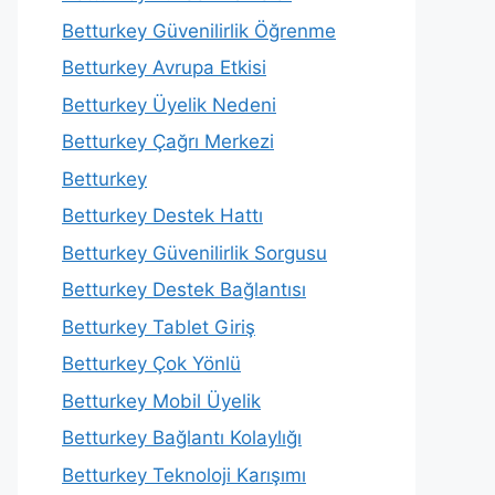
Betturkey Güvenilirlik Öğrenme
Betturkey Avrupa Etkisi
Betturkey Üyelik Nedeni
Betturkey Çağrı Merkezi
Betturkey
Betturkey Destek Hattı
Betturkey Güvenilirlik Sorgusu
Betturkey Destek Bağlantısı
Betturkey Tablet Giriş
Betturkey Çok Yönlü
Betturkey Mobil Üyelik
Betturkey Bağlantı Kolaylığı
Betturkey Teknoloji Karışımı