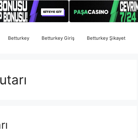
Betturkey
Betturkey Giriş
Betturkey Şikayet
utarı
rı