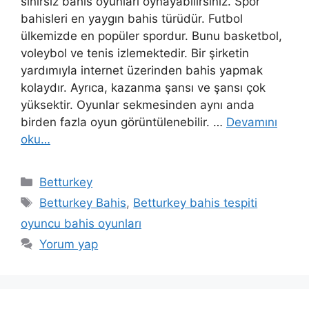
sınırsız bahis oyunları oynayabilirsiniz. Spor
bahisleri en yaygın bahis türüdür. Futbol
ülkemizde en popüler spordur. Bunu basketbol, ​​
voleybol ve tenis izlemektedir. Bir şirketin
yardımıyla internet üzerinden bahis yapmak
kolaydır. Ayrıca, kazanma şansı ve şansı çok
yüksektir. Oyunlar sekmesinden aynı anda
birden fazla oyun görüntülenebilir. …
Devamını
oku…
Kategoriler
Betturkey
Etiketler
Betturkey Bahis
,
Betturkey bahis tespiti
oyuncu bahis oyunları
Yorum yap