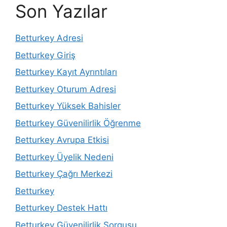
Son Yazılar
Betturkey Adresi
Betturkey Giriş
Betturkey Kayıt Ayrıntıları
Betturkey Oturum Adresi
Betturkey Yüksek Bahisler
Betturkey Güvenilirlik Öğrenme
Betturkey Avrupa Etkisi
Betturkey Üyelik Nedeni
Betturkey Çağrı Merkezi
Betturkey
Betturkey Destek Hattı
Betturkey Güvenilirlik Sorgusu