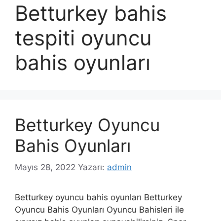
Betturkey bahis
tespiti oyuncu
bahis oyunları
Betturkey Oyuncu
Bahis Oyunları
Mayıs 28, 2022
Yazarı:
admin
Betturkey oyuncu bahis oyunları Betturkey
Oyuncu Bahis Oyunları Oyuncu Bahisleri ile