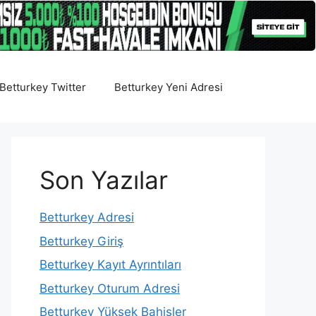
Betturkey Twitter
Betturkey Yeni Adresi
Son Yazılar
Betturkey Adresi
Betturkey Giriş
Betturkey Kayıt Ayrıntıları
Betturkey Oturum Adresi
Betturkey Yüksek Bahisler