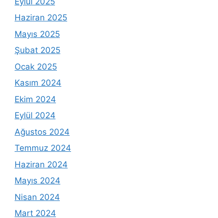
Eylül 2025
Haziran 2025
Mayıs 2025
Şubat 2025
Ocak 2025
Kasım 2024
Ekim 2024
Eylül 2024
Ağustos 2024
Temmuz 2024
Haziran 2024
Mayıs 2024
Nisan 2024
Mart 2024