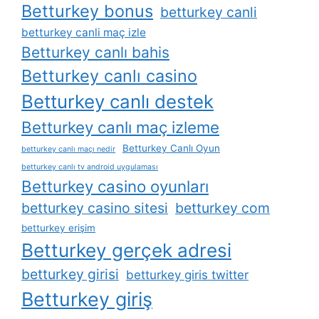
Betturkey bonus
betturkey canli
betturkey canli maç izle
Betturkey canlı bahis
Betturkey canlı casino
Betturkey canlı destek
Betturkey canlı maç izleme
Betturkey Canlı Oyun
betturkey canlı maçı nedir
betturkey canlı tv android uygulaması
Betturkey casino oyunları
betturkey casino sitesi
betturkey com
betturkey erişim
Betturkey gerçek adresi
betturkey girisi
betturkey giris twitter
Betturkey giriş