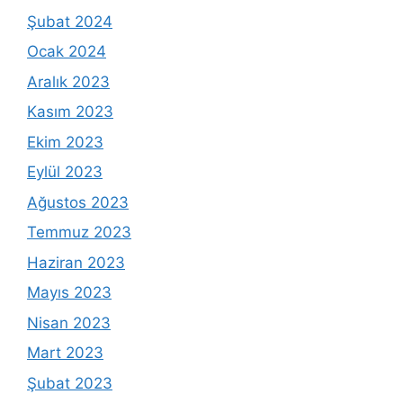
Şubat 2024
Ocak 2024
Aralık 2023
Kasım 2023
Ekim 2023
Eylül 2023
Ağustos 2023
Temmuz 2023
Haziran 2023
Mayıs 2023
Nisan 2023
Mart 2023
Şubat 2023