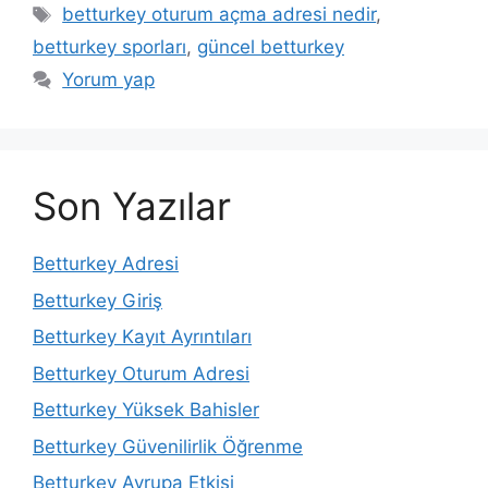
Etiketler
betturkey oturum açma adresi nedir
,
betturkey sporları
,
güncel betturkey
Yorum yap
Son Yazılar
Betturkey Adresi
Betturkey Giriş
Betturkey Kayıt Ayrıntıları
Betturkey Oturum Adresi
Betturkey Yüksek Bahisler
Betturkey Güvenilirlik Öğrenme
Betturkey Avrupa Etkisi