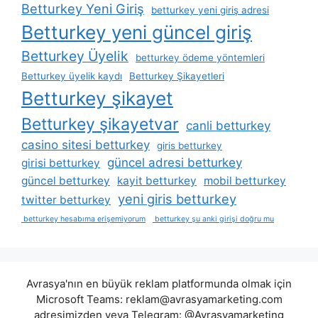
Betturkey Yeni Giriş
betturkey yeni giriş adresi
Betturkey yeni güncel giriş
Betturkey Üyelik
betturkey ödeme yöntemleri
Betturkey üyelik kaydı
Betturkey Şikayetleri
Betturkey şikayet
Betturkey şikayetvar
canli betturkey
casino sitesi betturkey
giris betturkey
güncel adresi betturkey
girisi betturkey
güncel betturkey
kayit betturkey
mobil betturkey
yeni giris betturkey
twitter betturkey
betturkey hesabıma erişemiyorum
betturkey şu anki girişi doğru mu
Avrasya'nın en büyük reklam platformunda olmak için
Microsoft Teams:
reklam@avrasyamarketing.com
adresimizden veya Telegram: @Avrasyamarketing