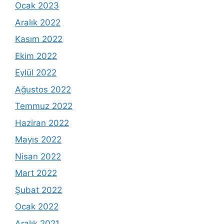
Ocak 2023
Aralık 2022
Kasım 2022
Ekim 2022
Eylül 2022
Ağustos 2022
Temmuz 2022
Haziran 2022
Mayıs 2022
Nisan 2022
Mart 2022
Şubat 2022
Ocak 2022
Aralık 2021