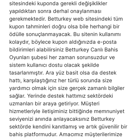
sitesindeki kuponda gerekli değişiklikler
yapıldıktan sonra derhal onaylanması
gerekmektedir. Betturkey web sitesindeki tüm
kupon tahminleri doğru olsa bile herhangi bir
ödülle sonuçlanmayacak. Bu sitenin kullanımı
kolaydır, böylece kupon aldığınızda e-posta
bildirimleri alabilirsiniz Betturkey Canlı Bahis
Oyunları şubesi her zaman sorunsuzdur ve
sistem kullanıcı dostu olacak şekilde
tasarlanmıştır. Ara yüz basit olsa da destek
hattı, karşılaştığınız her türlü sorunda size
yardımcı olmak için size gerçek zamanlı bilgiler
sağlar. Yerinde destek hattımız sektördeki
uzmanları bir araya getiriyor. Müşteri
hizmetleriyle iletişiminiz bittiğinde memnuniyet
seviyenizi anında anlayacaksınız Betturkey
sektörde kendini kanıtlamış ve artık güvenilir bir
bahis platformudur. Amacımız müşterilerimize