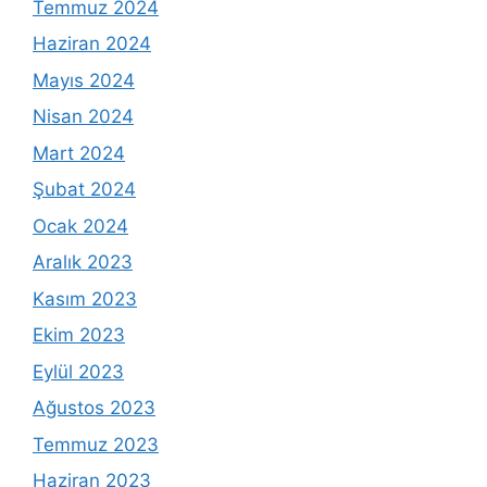
Temmuz 2024
Haziran 2024
Mayıs 2024
Nisan 2024
Mart 2024
Şubat 2024
Ocak 2024
Aralık 2023
Kasım 2023
Ekim 2023
Eylül 2023
Ağustos 2023
Temmuz 2023
Haziran 2023