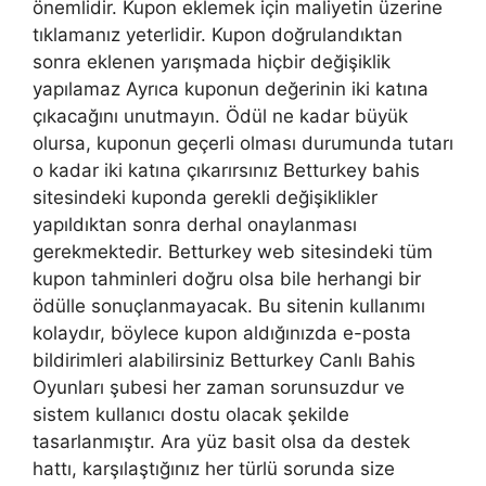
önemlidir. Kupon eklemek için maliyetin üzerine
tıklamanız yeterlidir. Kupon doğrulandıktan
sonra eklenen yarışmada hiçbir değişiklik
yapılamaz Ayrıca kuponun değerinin iki katına
çıkacağını unutmayın. Ödül ne kadar büyük
olursa, kuponun geçerli olması durumunda tutarı
o kadar iki katına çıkarırsınız Betturkey bahis
sitesindeki kuponda gerekli değişiklikler
yapıldıktan sonra derhal onaylanması
gerekmektedir. Betturkey web sitesindeki tüm
kupon tahminleri doğru olsa bile herhangi bir
ödülle sonuçlanmayacak. Bu sitenin kullanımı
kolaydır, böylece kupon aldığınızda e-posta
bildirimleri alabilirsiniz Betturkey Canlı Bahis
Oyunları şubesi her zaman sorunsuzdur ve
sistem kullanıcı dostu olacak şekilde
tasarlanmıştır. Ara yüz basit olsa da destek
hattı, karşılaştığınız her türlü sorunda size