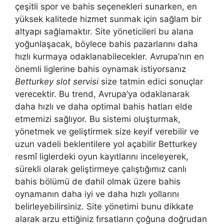
çeşitli spor ve bahis seçenekleri sunarken, en
yüksek kalitede hizmet sunmak için sağlam bir
altyapı sağlamaktır. Site yöneticileri bu alana
yoğunlaşacak, böylece bahis pazarlarını daha
hızlı kurmaya odaklanabilecekler. Avrupa’nın en
önemli liglerine bahis oynamak istiyorsanız
Betturkey slot servisi
size tatmin edici sonuçlar
verecektir. Bu trend, Avrupa’ya odaklanarak
daha hızlı ve daha optimal bahis hatları elde
etmemizi sağlıyor. Bu sistemi oluşturmak,
yönetmek ve geliştirmek size keyif verebilir ve
uzun vadeli beklentilere yol açabilir Betturkey
resmî liglerdeki oyun kayıtlarını inceleyerek,
sürekli olarak geliştirmeye çalıştığımız canlı
bahis bölümü de dahil olmak üzere bahis
oynamanın daha iyi ve daha hızlı yollarını
belirleyebilirsiniz. Site yönetimi bunu dikkate
alarak arzu ettiğiniz fırsatların çoğuna doğrudan