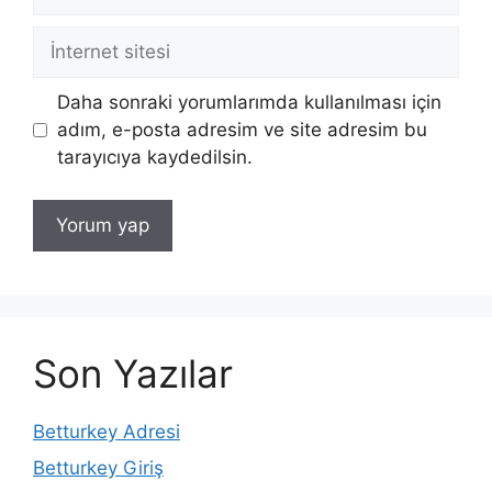
posta
İnternet
sitesi
Daha sonraki yorumlarımda kullanılması için
adım, e-posta adresim ve site adresim bu
tarayıcıya kaydedilsin.
Son Yazılar
Betturkey Adresi
Betturkey Giriş