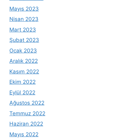
Mayıs 2023
Nisan 2023
Mart 2023
Şubat 2023
Ocak 2023
Aralık 2022
Kasım 2022
Ekim 2022
Eylül 2022
Ağustos 2022
Temmuz 2022
Haziran 2022
Mayıs 2022