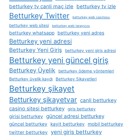
betturkey tv canli maç izle
betturkey tv izle
Betturkey Twitter
betturkey web casinosu
betturkey web sitesi
betturkey web tarayıcısı
betturkey whatsapp
betturkey yeni adres
Betturkey yeni adresi
Betturkey Yeni Giriş
betturkey yeni giriş adresi
Betturkey yeni güncel giriş
Betturkey Üyelik
betturkey ödeme yöntemleri
Betturkey üyelik kaydı
Betturkey Şikayetleri
Betturkey şikayet
Betturkey şikayetvar
canli betturkey
casino sitesi betturkey
giris betturkey
güncel adresi betturkey
girisi betturkey
güncel betturkey
kayit betturkey
mobil betturkey
yeni giris betturkey
twitter betturkey