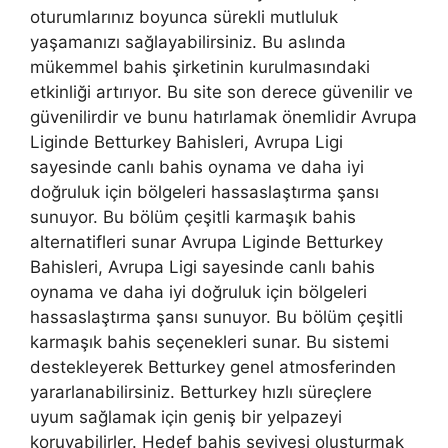
oturumlarınız boyunca sürekli mutluluk
yaşamanızı sağlayabilirsiniz. Bu aslında
mükemmel bahis şirketinin kurulmasındaki
etkinliği artırıyor. Bu site son derece güvenilir ve
güvenilirdir ve bunu hatırlamak önemlidir Avrupa
Liginde Betturkey Bahisleri, Avrupa Ligi
sayesinde canlı bahis oynama ve daha iyi
doğruluk için bölgeleri hassaslaştırma şansı
sunuyor. Bu bölüm çeşitli karmaşık bahis
alternatifleri sunar Avrupa Liginde Betturkey
Bahisleri, Avrupa Ligi sayesinde canlı bahis
oynama ve daha iyi doğruluk için bölgeleri
hassaslaştırma şansı sunuyor. Bu bölüm çeşitli
karmaşık bahis seçenekleri sunar. Bu sistemi
destekleyerek Betturkey genel atmosferinden
yararlanabilirsiniz. Betturkey hızlı süreçlere
uyum sağlamak için geniş bir yelpazeyi
koruyabilirler. Hedef bahis seviyesi oluşturmak