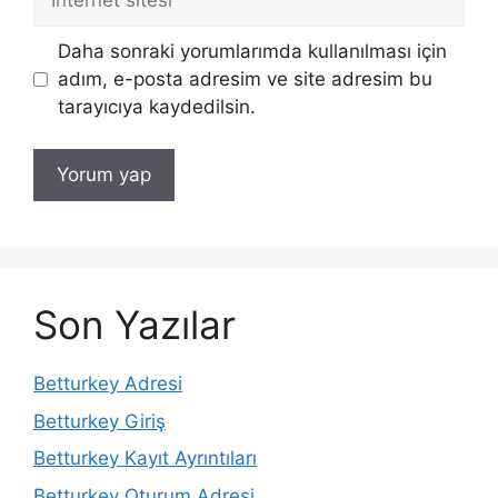
sitesi
Daha sonraki yorumlarımda kullanılması için
adım, e-posta adresim ve site adresim bu
tarayıcıya kaydedilsin.
Son Yazılar
Betturkey Adresi
Betturkey Giriş
Betturkey Kayıt Ayrıntıları
Betturkey Oturum Adresi