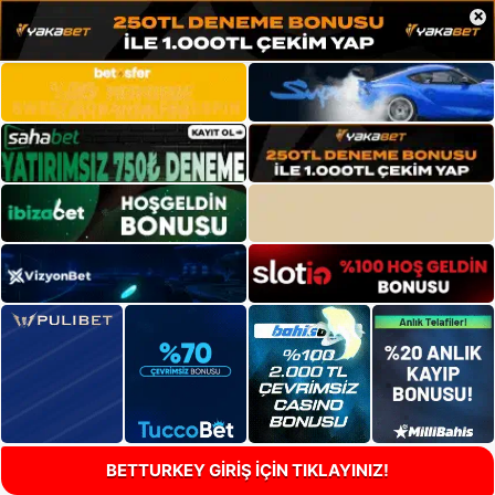
×
BETTURKEY GİRİŞ İÇİN TIKLAYINIZ!