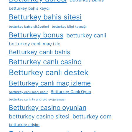
betturkey bahis kaydı
Betturkey bahis sitesi
betturkey bahis şikâyetleri
betturkey bilgi kaynağı
Betturkey bonus
betturkey canli
betturkey canli maç izle
Betturkey canlı bahis
Betturkey canlı casino
Betturkey canlı destek
Betturkey canlı maç izleme
Betturkey Canlı Oyun
betturkey canlı maçı nedir
betturkey canlı tv android uygulaması
Betturkey casino oyunları
betturkey casino sitesi
betturkey com
betturkey erişim