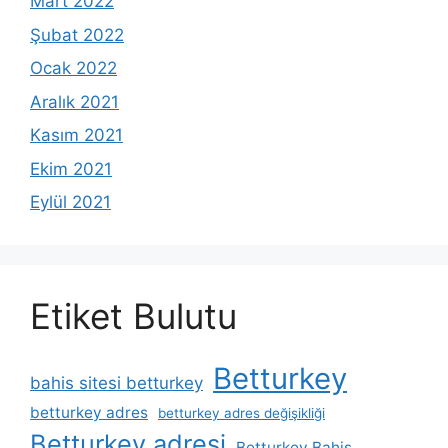
Mart 2022
Şubat 2022
Ocak 2022
Aralık 2021
Kasım 2021
Ekim 2021
Eylül 2021
Etiket Bulutu
Betturkey
bahis sitesi betturkey
betturkey adres
betturkey adres değişikliği
Betturkey adresi
Betturkey Bahis