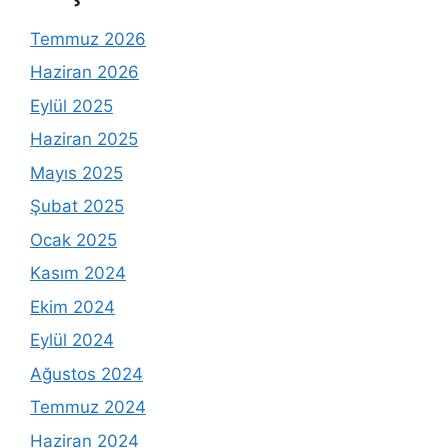
Temmuz 2026
Haziran 2026
Eylül 2025
Haziran 2025
Mayıs 2025
Şubat 2025
Ocak 2025
Kasım 2024
Ekim 2024
Eylül 2024
Ağustos 2024
Temmuz 2024
Haziran 2024