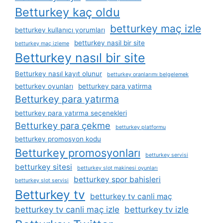
Betturkey kaç oldu
betturkey maç izle
betturkey kullanıcı yorumları
betturkey nasil bir site
betturkey maç izleme
Betturkey nasıl bir site
Betturkey nasıl kayıt olunur
betturkey oranlarımı belgelemek
betturkey oyunları
betturkey para yatirma
Betturkey para yatırma
betturkey para yatırma seçenekleri
Betturkey para çekme
betturkey platformu
betturkey promosyon kodu
Betturkey promosyonları
betturkey servisi
betturkey sitesi
betturkey slot makinesi oyunları
betturkey spor bahisleri
betturkey slot servisi
Betturkey tv
betturkey tv canli maç
betturkey tv canli maç izle
betturkey tv izle