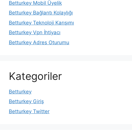
Betturkey Mobil Üyelik
Betturkey Bağlantı Kolaylığı
Betturkey Teknoloji Karışımı
Betturkey Vpn İhtiyacı
Betturkey Adres Oturumu
Kategoriler
Betturkey
Betturkey Giriş
Betturkey Twitter