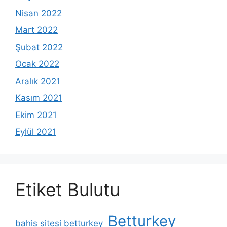
Nisan 2022
Mart 2022
Şubat 2022
Ocak 2022
Aralık 2021
Kasım 2021
Ekim 2021
Eylül 2021
Etiket Bulutu
Betturkey
bahis sitesi betturkey