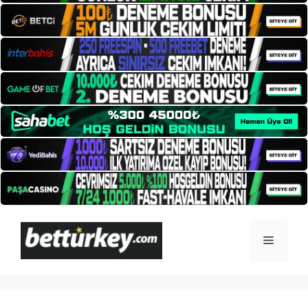
İçeriğe
atla
Menü