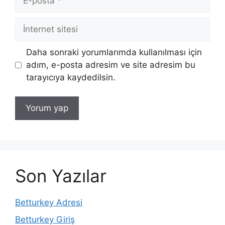
posta
İnternet
sitesi
Daha sonraki yorumlarımda kullanılması için
adım, e-posta adresim ve site adresim bu
tarayıcıya kaydedilsin.
Son Yazılar
Betturkey Adresi
Betturkey Giriş