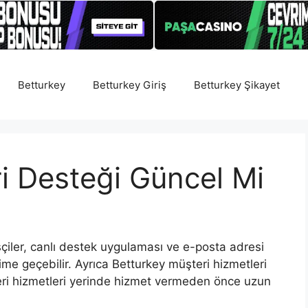
Betturkey
Betturkey Giriş
Betturkey Şikayet
i Desteği Güncel Mi
çiler, canlı destek uygulaması ve e-posta adresi
şime geçebilir. Ayrıca Betturkey müşteri hizmetleri
teri hizmetleri yerinde hizmet vermeden önce uzun