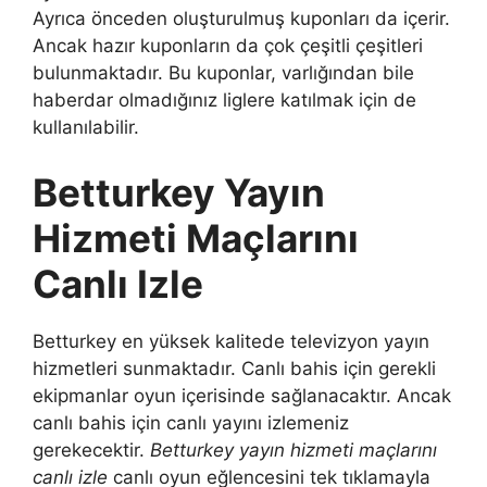
Ayrıca önceden oluşturulmuş kuponları da içerir.
Ancak hazır kuponların da çok çeşitli çeşitleri
bulunmaktadır. Bu kuponlar, varlığından bile
haberdar olmadığınız liglere katılmak için de
kullanılabilir.
Betturkey Yayın
Hizmeti Maçlarını
Canlı Izle
Betturkey en yüksek kalitede televizyon yayın
hizmetleri sunmaktadır. Canlı bahis için gerekli
ekipmanlar oyun içerisinde sağlanacaktır. Ancak
canlı bahis için canlı yayını izlemeniz
gerekecektir.
Betturkey yayın hizmeti maçlarını
canlı izle
canlı oyun eğlencesini tek tıklamayla