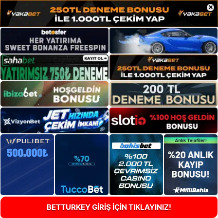
×
BETTURKEY GİRİŞ İÇİN TIKLAYINIZ!