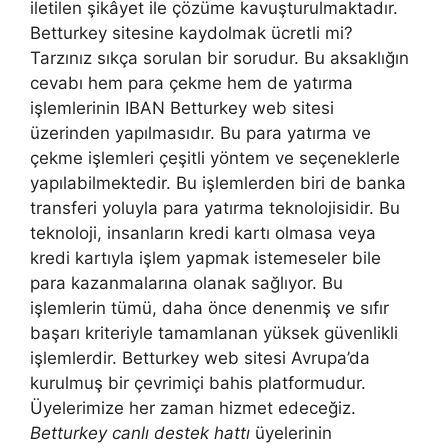
iletilen şikâyet ile çözüme kavuşturulmaktadır.
Betturkey sitesine kaydolmak ücretli mi?
Tarzınız sıkça sorulan bir sorudur. Bu aksaklığın
cevabı hem para çekme hem de yatırma
işlemlerinin IBAN Betturkey web sitesi
üzerinden yapılmasıdır. Bu para yatırma ve
çekme işlemleri çeşitli yöntem ve seçeneklerle
yapılabilmektedir. Bu işlemlerden biri de banka
transferi yoluyla para yatırma teknolojisidir. Bu
teknoloji, insanların kredi kartı olmasa veya
kredi kartıyla işlem yapmak istemeseler bile
para kazanmalarına olanak sağlıyor. Bu
işlemlerin tümü, daha önce denenmiş ve sıfır
başarı kriteriyle tamamlanan yüksek güvenlikli
işlemlerdir. Betturkey web sitesi Avrupa’da
kurulmuş bir çevrimiçi bahis platformudur.
Üyelerimize her zaman hizmet edeceğiz.
Betturkey canlı destek hattı
üyelerinin