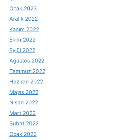
Ocak 2023
Aralık 2022
Kasım 2022
Ekim 2022
Eylül 2022
Ağustos 2022
Temmuz 2022
Haziran 2022
Mayıs 2022
Nisan 2022
Mart 2022
Şubat 2022
Ocak 2022