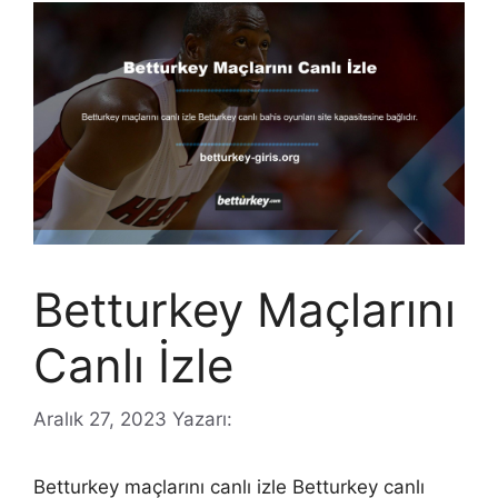
Betturkey Maçlarını
Canlı İzle
Aralık 27, 2023
Yazarı:
Betturkey maçlarını canlı izle Betturkey canlı