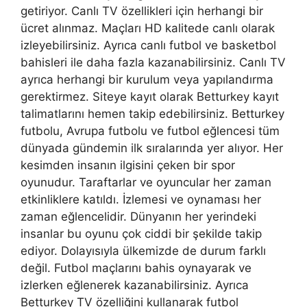
getiriyor. Canlı TV özellikleri için herhangi bir
ücret alınmaz. Maçları HD kalitede canlı olarak
izleyebilirsiniz. Ayrıca canlı futbol ve basketbol
bahisleri ile daha fazla kazanabilirsiniz. Canlı TV
ayrıca herhangi bir kurulum veya yapılandırma
gerektirmez. Siteye kayıt olarak Betturkey kayıt
talimatlarını hemen takip edebilirsiniz. Betturkey
futbolu, Avrupa futbolu ve futbol eğlencesi tüm
dünyada gündemin ilk sıralarında yer alıyor. Her
kesimden insanın ilgisini çeken bir spor
oyunudur. Taraftarlar ve oyuncular her zaman
etkinliklere katıldı. İzlemesi ve oynaması her
zaman eğlencelidir. Dünyanın her yerindeki
insanlar bu oyunu çok ciddi bir şekilde takip
ediyor. Dolayısıyla ülkemizde de durum farklı
değil. Futbol maçlarını bahis oynayarak ve
izlerken eğlenerek kazanabilirsiniz. Ayrıca
Betturkey TV özelliğini kullanarak futbol