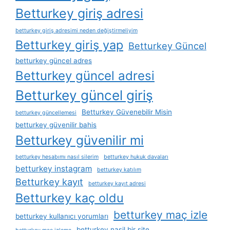
Betturkey giriş adresi
betturkey giriş adresimi neden değiştirmeliyim
Betturkey giriş yap
Betturkey Güncel
betturkey güncel adres
Betturkey güncel adresi
Betturkey güncel giriş
Betturkey Güvenebilir Misin
betturkey güncellemesi
betturkey güvenilir bahis
Betturkey güvenilir mi
betturkey hesabımı nasıl silerim
betturkey hukuk davaları
betturkey instagram
betturkey katılım
Betturkey kayıt
betturkey kayıt adresi
Betturkey kaç oldu
betturkey maç izle
betturkey kullanıcı yorumları
betturkey nasil bir site