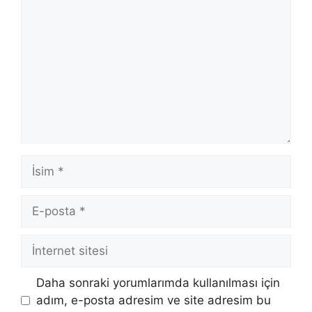
İsim
E-
posta
İnternet
sitesi
Daha sonraki yorumlarımda kullanılması için
adım, e-posta adresim ve site adresim bu