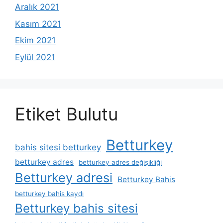
Aralık 2021
Kasım 2021
Ekim 2021
Eylül 2021
Etiket Bulutu
Betturkey
bahis sitesi betturkey
betturkey adres
betturkey adres değişikliği
Betturkey adresi
Betturkey Bahis
betturkey bahis kaydı
Betturkey bahis sitesi