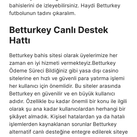
bahislerini de izleyebilirsiniz. Haydi Betturkey
futbolunun tadını çıkaralım.
Betturkey Canlı Destek
Hattı
Betturkey bahis sitesi olarak üyelerimize her
zaman en iyi hizmeti vermekteyiz.Betturkey
Ödeme Süreci Bildiğiniz gibi yasa dışı casino
sitelerine en hızlı ve güvenli para yatırma işlemi
her kullanıcı için önemlidir. Bu siteler arasında
Betturkey en güvenilir ve en büyük kullanıcı
adıdır. Özellikle bu kadar önemli bir konu ile ilgili
olarak şu ana kadar kullanıcılardan herhangi bir
şikâyet almadık. Kişisel hatalardan ya da hatalı
işlemlerden kaynaklanan sorunlar Betturkey
alternatif canlı desteğine entegre edilerek siteye