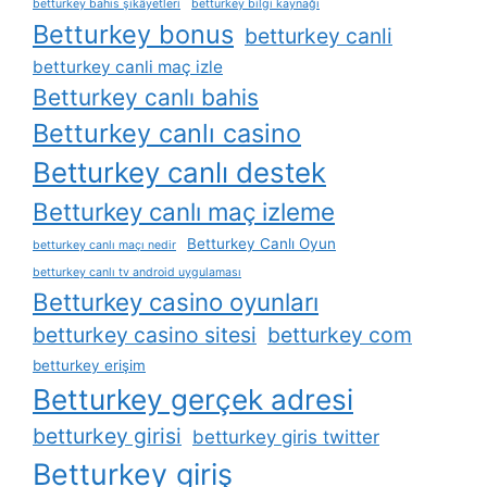
betturkey bahis şikâyetleri
betturkey bilgi kaynağı
Betturkey bonus
betturkey canli
betturkey canli maç izle
Betturkey canlı bahis
Betturkey canlı casino
Betturkey canlı destek
Betturkey canlı maç izleme
Betturkey Canlı Oyun
betturkey canlı maçı nedir
betturkey canlı tv android uygulaması
Betturkey casino oyunları
betturkey casino sitesi
betturkey com
betturkey erişim
Betturkey gerçek adresi
betturkey girisi
betturkey giris twitter
Betturkey giriş