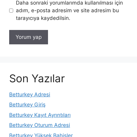
Daha sonraki yorumlarımda kullanılması için
adım, e-posta adresim ve site adresim bu
tarayıcıya kaydedilsin.
Son Yazılar
Betturkey Adresi
Betturkey Giriş
Betturkey Kayıt Ayrıntıları
Betturkey Oturum Adresi
Betturkey Yüksek Bahisler