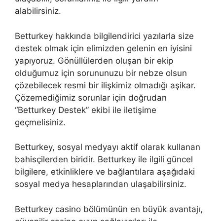
alabilirsiniz.
Betturkey hakkında bilgilendirici yazılarla size
destek olmak için elimizden gelenin en iyisini
yapıyoruz. Gönüllülerden oluşan bir ekip
olduğumuz için sorununuzu bir nebze olsun
çözebilecek resmi bir ilişkimiz olmadığı aşikar.
Çözemediğimiz sorunlar için doğrudan
“Betturkey Destek” ekibi ile iletişime
geçmelisiniz.
Betturkey, sosyal medyayı aktif olarak kullanan
bahisçilerden biridir. Betturkey ile ilgili güncel
bilgilere, etkinliklere ve bağlantılara aşağıdaki
sosyal medya hesaplarından ulaşabilirsiniz.
Betturkey casino bölümünün en büyük avantajı,