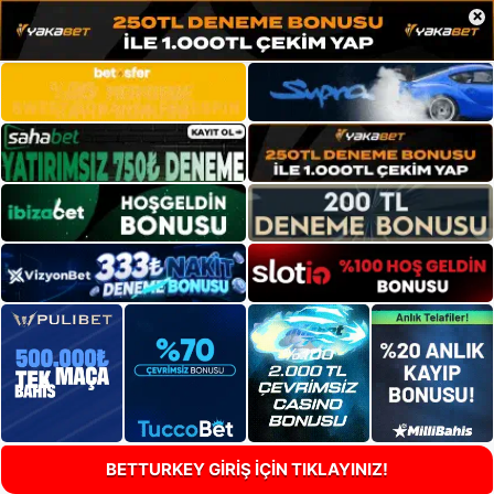
×
BETTURKEY GİRİŞ İÇİN TIKLAYINIZ!