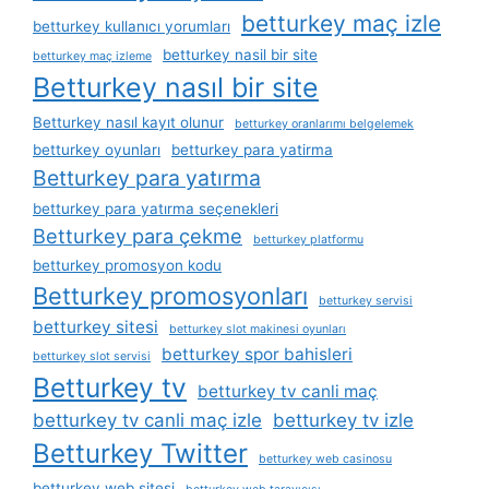
betturkey maç izle
betturkey kullanıcı yorumları
betturkey nasil bir site
betturkey maç izleme
Betturkey nasıl bir site
Betturkey nasıl kayıt olunur
betturkey oranlarımı belgelemek
betturkey oyunları
betturkey para yatirma
Betturkey para yatırma
betturkey para yatırma seçenekleri
Betturkey para çekme
betturkey platformu
betturkey promosyon kodu
Betturkey promosyonları
betturkey servisi
betturkey sitesi
betturkey slot makinesi oyunları
betturkey spor bahisleri
betturkey slot servisi
Betturkey tv
betturkey tv canli maç
betturkey tv canli maç izle
betturkey tv izle
Betturkey Twitter
betturkey web casinosu
betturkey web sitesi