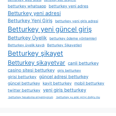
betturkey web tarayıcısı
betturkey whatsapp
betturkey yeni adres
Betturkey yeni adresi
Betturkey Yeni Giriş
betturkey yeni giriş adresi
Betturkey yeni güncel giriş
Betturkey Üyelik
betturkey ödeme yöntemleri
Betturkey üyelik kaydı
Betturkey Şikayetleri
Betturkey şikayet
Betturkey şikayetvar
canli betturkey
casino sitesi betturkey
giris betturkey
güncel adresi betturkey
girisi betturkey
güncel betturkey
kayit betturkey
mobil betturkey
yeni giris betturkey
twitter betturkey
betturkey hesabıma erişemiyorum
betturkey şu anki girişi doğru mu