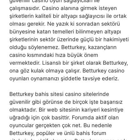
güvenilir casino oyun sağlayıcıları ile
çalışmasıdır. Casino alanına girmek isteyen
şirketlerin kaliteli bir altyapı sağlayıcısı ile ortak
olması gerekir. Ne yazık ki sonradan sektörü
bünyesine katan temelleri bilinmeyen altyapı
şirketlerinin sektör üzerinde güçlü bir hakimiyeti
olduğu söylenemez. Betturkey, kazançların
casino kısmındaki hıza büyük önem
vermektedir. Lisanslı bir şirket olarak Betturkey,
ona göz kulak olmaya çalışır. Betturkey casino
oyunları oynamanızı şiddetle tavsiye ederiz.
Betturkey bahis sitesi casino sitelerinde
güvenilir gibi görünse de birçok işte başarısız
olmaktadır. Bir web sitesinin kariyeri kesintiye
uğradığı için çok basittir. Forumda aktif olan
oyuncular gerçekten çok net. Bu nedenle
Betturkey, popüler ve ünlü bahis forum