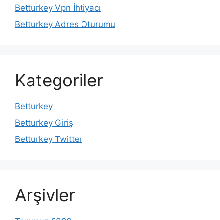
Betturkey Vpn İhtiyacı
Betturkey Adres Oturumu
Kategoriler
Betturkey
Betturkey Giriş
Betturkey Twitter
Arşivler