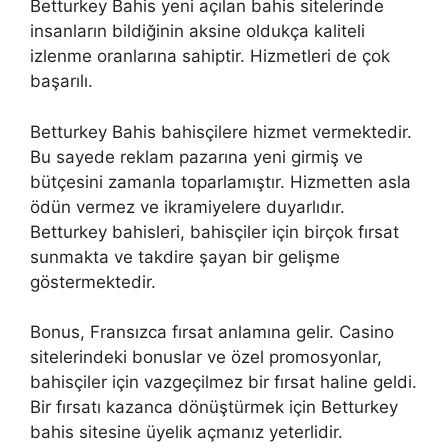
Betturkey Bahis yeni açılan bahis sitelerinde
insanların bildiğinin aksine oldukça kaliteli
izlenme oranlarına sahiptir. Hizmetleri de çok
başarılı.
Betturkey Bahis bahisçilere hizmet vermektedir.
Bu sayede reklam pazarına yeni girmiş ve
bütçesini zamanla toparlamıştır. Hizmetten asla
ödün vermez ve ikramiyelere duyarlıdır.
Betturkey bahisleri, bahisçiler için birçok fırsat
sunmakta ve takdire şayan bir gelişme
göstermektedir.
Bonus, Fransızca fırsat anlamına gelir. Casino
sitelerindeki bonuslar ve özel promosyonlar,
bahisçiler için vazgeçilmez bir fırsat haline geldi.
Bir fırsatı kazanca dönüştürmek için Betturkey
bahis sitesine üyelik açmanız yeterlidir.