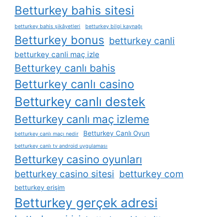
Betturkey bahis sitesi
betturkey bahis şikâyetleri
betturkey bilgi kaynağı
Betturkey bonus
betturkey canli
betturkey canli maç izle
Betturkey canlı bahis
Betturkey canlı casino
Betturkey canlı destek
Betturkey canlı maç izleme
Betturkey Canlı Oyun
betturkey canlı maçı nedir
betturkey canlı tv android uygulaması
Betturkey casino oyunları
betturkey casino sitesi
betturkey com
betturkey erişim
Betturkey gerçek adresi