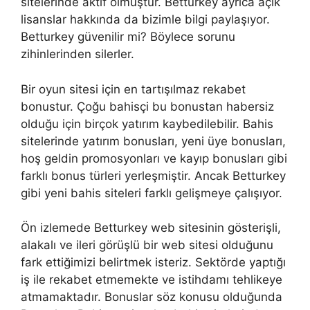
sitelerinde aktif olmuştur. Betturkey ayrıca açık
lisanslar hakkında da bizimle bilgi paylaşıyor.
Betturkey güvenilir mi? Böylece sorunu
zihinlerinden silerler.
Bir oyun sitesi için en tartışılmaz rekabet
bonustur. Çoğu bahisçi bu bonustan habersiz
olduğu için birçok yatırım kaybedilebilir. Bahis
sitelerinde yatırım bonusları, yeni üye bonusları,
hoş geldin promosyonları ve kayıp bonusları gibi
farklı bonus türleri yerleşmiştir. Ancak Betturkey
gibi yeni bahis siteleri farklı gelişmeye çalışıyor.
Ön izlemede Betturkey web sitesinin gösterişli,
alakalı ve ileri görüşlü bir web sitesi olduğunu
fark ettiğimizi belirtmek isteriz. Sektörde yaptığı
iş ile rekabet etmemekte ve istihdamı tehlikeye
atmamaktadır. Bonuslar söz konusu olduğunda