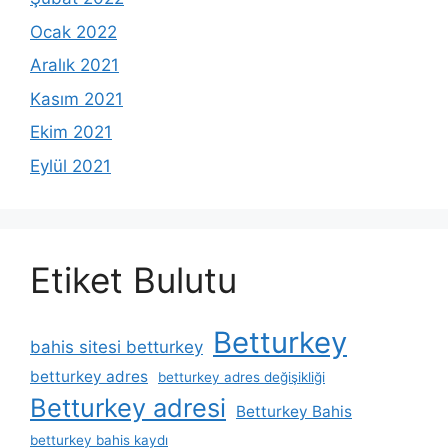
Ocak 2022
Aralık 2021
Kasım 2021
Ekim 2021
Eylül 2021
Etiket Bulutu
Betturkey
bahis sitesi betturkey
betturkey adres
betturkey adres değişikliği
Betturkey adresi
Betturkey Bahis
betturkey bahis kaydı