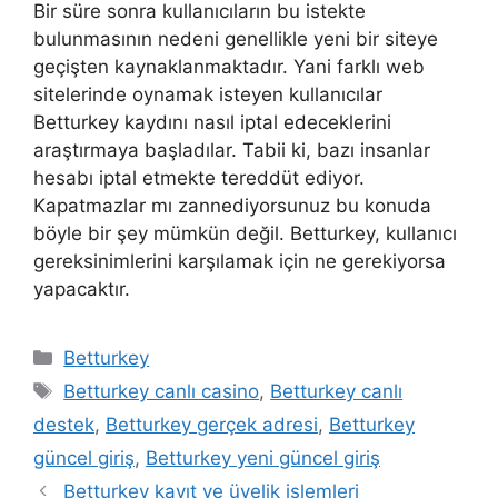
Bir süre sonra kullanıcıların bu istekte
bulunmasının nedeni genellikle yeni bir siteye
geçişten kaynaklanmaktadır. Yani farklı web
sitelerinde oynamak isteyen kullanıcılar
Betturkey kaydını nasıl iptal edeceklerini
araştırmaya başladılar. Tabii ki, bazı insanlar
hesabı iptal etmekte tereddüt ediyor.
Kapatmazlar mı zannediyorsunuz bu konuda
böyle bir şey mümkün değil. Betturkey, kullanıcı
gereksinimlerini karşılamak için ne gerekiyorsa
yapacaktır.
Kategoriler
Betturkey
Etiketler
Betturkey canlı casino
,
Betturkey canlı
destek
,
Betturkey gerçek adresi
,
Betturkey
güncel giriş
,
Betturkey yeni güncel giriş
Betturkey kayıt ve üyelik işlemleri