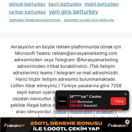
güncel betturkey
kayit betturkey
mobil betturkey
yeni giris betturkey
twitter betturkey
betturkey hesabıma erişemiyorum
betturkey şu anki girişi doğru mu
Avrasya'nın en büyük reklam platformunda olmak için
Microsoft Teams:
reklam@avrasyamarketing.com
adresimizden veya Telegram: @Avrasyamarketing
adresimizden irtibat kurabilirsiniz. (Tek iletişim
adreslerimiz teams / telegram ve mail adresimizdir.
Harici hiçbir iletişim adresimiz bulunmamaktadır.
Lütfen itibar etmeyiniz.) Türkiye yasalarına göre 7258
sayılı kanun uyarınca yasa dışı bahis oynamanın
cezaları mevcuttur. Şu an bulunduğunuz site hiç bir
şekilde illegal bahis oyunları oynatmıyor ve oynamaya
aracı olmuyordur.
betcio
|
macerabet
|
ortakbet
|
esascasino
|
casinobeton
|
forscasino
|
sultanbet
|
×
parkbahis
"