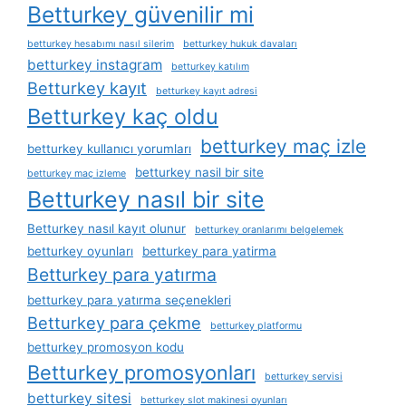
Betturkey güvenilir mi
betturkey hesabımı nasıl silerim
betturkey hukuk davaları
betturkey instagram
betturkey katılım
Betturkey kayıt
betturkey kayıt adresi
Betturkey kaç oldu
betturkey maç izle
betturkey kullanıcı yorumları
betturkey nasil bir site
betturkey maç izleme
Betturkey nasıl bir site
Betturkey nasıl kayıt olunur
betturkey oranlarımı belgelemek
betturkey oyunları
betturkey para yatirma
Betturkey para yatırma
betturkey para yatırma seçenekleri
Betturkey para çekme
betturkey platformu
betturkey promosyon kodu
Betturkey promosyonları
betturkey servisi
betturkey sitesi
betturkey slot makinesi oyunları