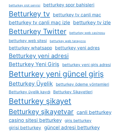
betturkey spor bahisleri
betturkey slot servisi
Betturkey tv
betturkey tv canli maç
betturkey tv canli maç izle
betturkey tv izle
Betturkey Twitter
betturkey web casinosu
betturkey web sitesi
betturkey web tarayıcısı
betturkey whatsapp
betturkey yeni adres
Betturkey yeni adresi
Betturkey Yeni Giriş
betturkey yeni giriş adresi
Betturkey yeni güncel giriş
Betturkey Üyelik
betturkey ödeme yöntemleri
Betturkey üyelik kaydı
Betturkey Şikayetleri
Betturkey şikayet
Betturkey şikayetvar
canli betturkey
casino sitesi betturkey
giris betturkey
güncel adresi betturkey
girisi betturkey