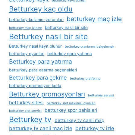
betturkey kayıt adresi
Betturkey kaç oldu
betturkey maç izle
betturkey kullanıcı yorumları
betturkey nasil bir site
betturkey maç izleme
Betturkey nasıl bir site
Betturkey nasıl kayıt olunur
betturkey oranlarımı belgelemek
betturkey oyunları
betturkey para yatirma
Betturkey para yatırma
betturkey para yatırma seçenekleri
Betturkey para çekme
betturkey platformu
betturkey promosyon kodu
Betturkey promosyonları
betturkey servisi
betturkey sitesi
betturkey slot makinesi oyunları
betturkey spor bahisleri
betturkey slot servisi
Betturkey tv
betturkey tv canli maç
betturkey tv canli maç izle
betturkey tv izle