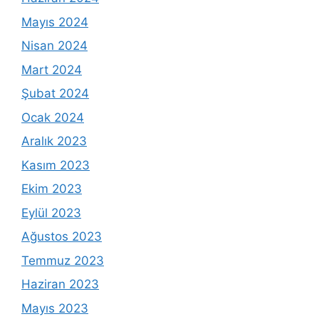
Mayıs 2024
Nisan 2024
Mart 2024
Şubat 2024
Ocak 2024
Aralık 2023
Kasım 2023
Ekim 2023
Eylül 2023
Ağustos 2023
Temmuz 2023
Haziran 2023
Mayıs 2023