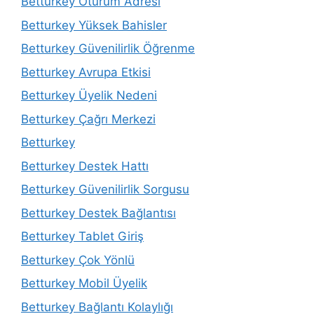
Betturkey Oturum Adresi
Betturkey Yüksek Bahisler
Betturkey Güvenilirlik Öğrenme
Betturkey Avrupa Etkisi
Betturkey Üyelik Nedeni
Betturkey Çağrı Merkezi
Betturkey
Betturkey Destek Hattı
Betturkey Güvenilirlik Sorgusu
Betturkey Destek Bağlantısı
Betturkey Tablet Giriş
Betturkey Çok Yönlü
Betturkey Mobil Üyelik
Betturkey Bağlantı Kolaylığı