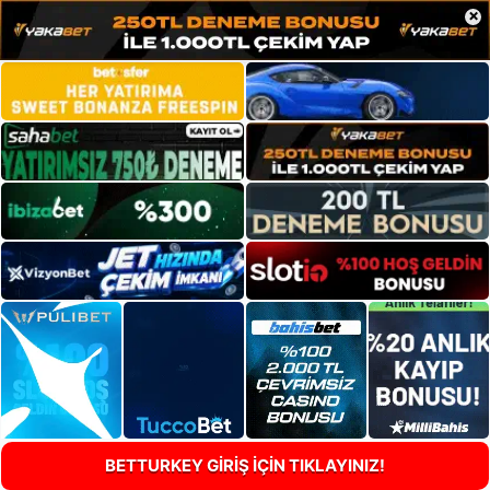
×
BETTURKEY GİRİŞ İÇİN TIKLAYINIZ!