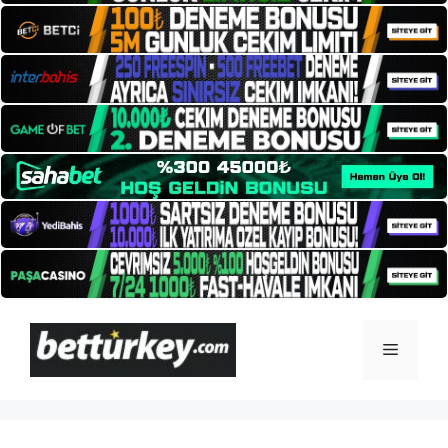
İçeriğe
atla
Menü