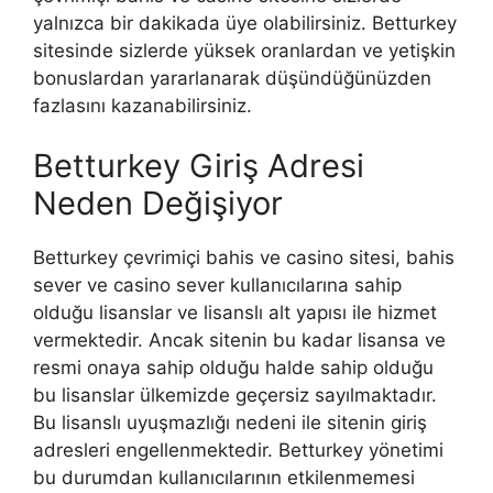
yalnızca bir dakikada üye olabilirsiniz. Betturkey
sitesinde sizlerde yüksek oranlardan ve yetişkin
bonuslardan yararlanarak düşündüğünüzden
fazlasını kazanabilirsiniz.
Betturkey Giriş Adresi
Neden Değişiyor
Betturkey çevrimiçi bahis ve casino sitesi, bahis
sever ve casino sever kullanıcılarına sahip
olduğu lisanslar ve lisanslı alt yapısı ile hizmet
vermektedir. Ancak sitenin bu kadar lisansa ve
resmi onaya sahip olduğu halde sahip olduğu
bu lisanslar ülkemizde geçersiz sayılmaktadır.
Bu lisanslı uyuşmazlığı nedeni ile sitenin giriş
adresleri engellenmektedir. Betturkey yönetimi
bu durumdan kullanıcılarının etkilenmemesi