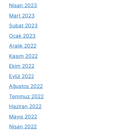
Nisan 2023
Mart 2023
Şubat 2023
Ocak 2023
Aralık 2022
Kasım 2022
Ekim 2022
Eylül 2022
Ağustos 2022
Temmuz 2022
Haziran 2022
Mayıs 2022
Nisan 2022