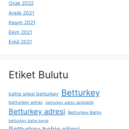
Ocak 2022
Aralık 2021
Kasım 2021
Ekim 2021
Eylül 2021
Etiket Bulutu
Betturkey
bahis sitesi betturkey
betturkey adres
betturkey adres değişikliği
Betturkey adresi
Betturkey Bahis
betturkey bahis kaydı