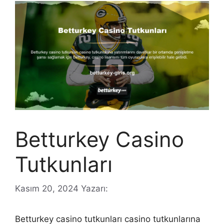
Betturkey Casino
Tutkunları
Kasım 20, 2024
Yazarı:
Betturkey casino tutkunları casino tutkunlarına