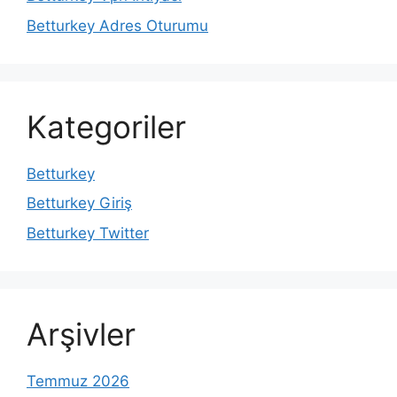
Betturkey Adres Oturumu
Kategoriler
Betturkey
Betturkey Giriş
Betturkey Twitter
Arşivler
Temmuz 2026