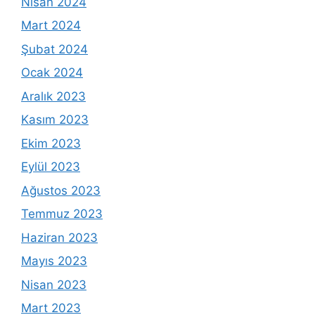
Nisan 2024
Mart 2024
Şubat 2024
Ocak 2024
Aralık 2023
Kasım 2023
Ekim 2023
Eylül 2023
Ağustos 2023
Temmuz 2023
Haziran 2023
Mayıs 2023
Nisan 2023
Mart 2023