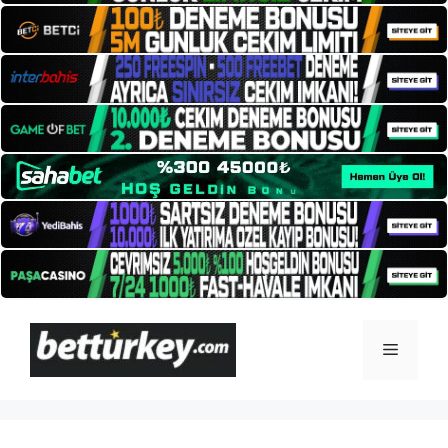
İçeriğe
atla
Menü