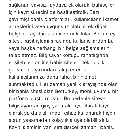
sağlanan sayısız faydaya ek olarak, bahisçiler
için kayıt sürecini de basitleştirdik. Bazı
çevrimiçi bahis platformları, kullanıcıların ikamet
adreslerini veya uygunsuz olabilecek diğer
belgeleri açıklamalarını zorunlu kılar. Betturkey
sitesi, kayıt işlemi sırasında kullanıcılardan bu
veya başka herhangi bir belge sağlamalarını
talep etmez. Bilgisayar koltuğu rahatlığında
erişilebilen online bahis siteleri, teknolojik
gelişmeleri yakından takip ederek
kullanıcılarımıza daha rahat bir hizmet
sunmaktadır. Her zaman yenilik arayışında olan
bir bahis sitesi olan Betturkey, mobil uyumlu bir
platform oluşturmuştur. Bu nedenle siteye
bilgisayardan giriş yaparak, üye olarak kayıt
olarak ya da akıllı mobil cihaz kullanarak hiçbir
sorun yaşamadan kolaylıkla üye olabilirsiniz.
Kayıt işleminin yanı sıra gerçek zamanlı bahis,