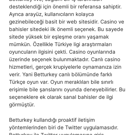
desteklendiği için önemli bir referansa sahiptir.
Ayrıca arayüz, kullanıcıların kolayca
gezinebileceği basit bir web sitesidir. Casino ve
bahisler sitedeki ilk önemli seçenek. Bu sayede
sitede yüksek bir eşleşme oranı yaşamak
mümkün. Özellikle Türkiye ligi araştırmaları
oyuncuların ilgisini çekti. Casino oyunlarında
üzerinde seçenek bulunmaktadır. Canlı casino
hizmetleri, gerçek krupiyelerle oynamanıza izin
verir. Yani Betturkey canlı bölümünde farklı
Türkçe oyun var. Oyun meraklıları bile sınırlı
erişimle bile şanslarını oyunda deneyebilirler. Bu
seçeneklere ek olarak sanal bahisler de ilgi
görmüştür.
Betturkey kullandığı proaktif iletişim
yöntemlerinden biri de Twitter uygulamasıdır.
Betturkey ile Twitter uygulamasına giriş