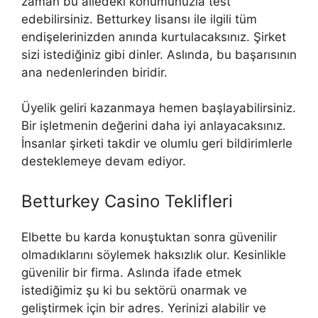
zaman bu ailedeki konumunuzla test
edebilirsiniz. Betturkey lisansı ile ilgili tüm
endişelerinizden anında kurtulacaksınız. Şirket
sizi istediğiniz gibi dinler. Aslında, bu başarısının
ana nedenlerinden biridir.
Üyelik geliri kazanmaya hemen başlayabilirsiniz.
Bir işletmenin değerini daha iyi anlayacaksınız.
İnsanlar şirketi takdir ve olumlu geri bildirimlerle
desteklemeye devam ediyor.
Betturkey Casino Teklifleri
Elbette bu karda konuştuktan sonra güvenilir
olmadıklarını söylemek haksızlık olur. Kesinlikle
güvenilir bir firma. Aslında ifade etmek
istediğimiz şu ki bu sektörü onarmak ve
geliştirmek için bir adres. Yerinizi alabilir ve