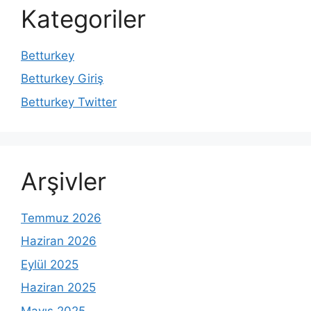
Kategoriler
Betturkey
Betturkey Giriş
Betturkey Twitter
Arşivler
Temmuz 2026
Haziran 2026
Eylül 2025
Haziran 2025
Mayıs 2025