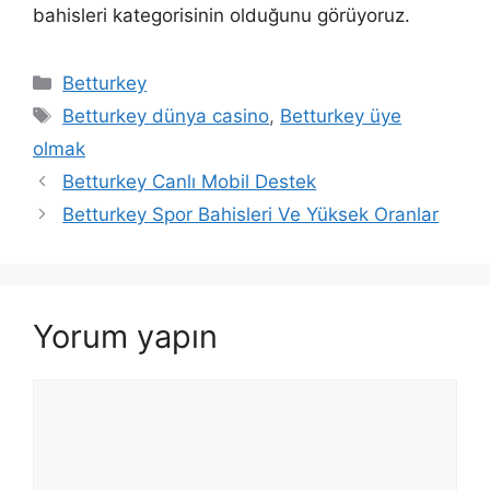
bahisleri kategorisinin olduğunu görüyoruz.
Kategoriler
Betturkey
Etiketler
Betturkey dünya casino
,
Betturkey üye
olmak
Betturkey Canlı Mobil Destek
Betturkey Spor Bahisleri Ve Yüksek Oranlar
Yorum yapın
Yorum