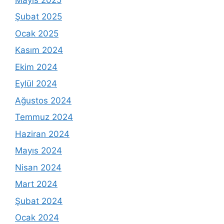
Şubat 2025
Ocak 2025
Kasım 2024
Ekim 2024
Eylül 2024
Ağustos 2024
Temmuz 2024
Haziran 2024
Mayıs 2024
Nisan 2024
Mart 2024
Şubat 2024
Ocak 2024