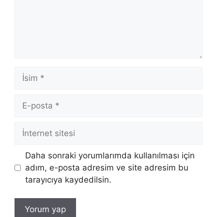
İsim
E-
posta
İnternet
sitesi
Daha sonraki yorumlarımda kullanılması için
adım, e-posta adresim ve site adresim bu
tarayıcıya kaydedilsin.