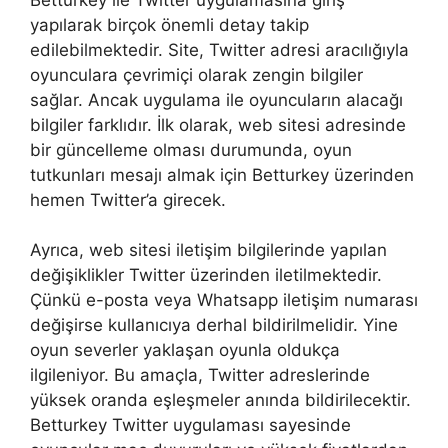
yapılarak birçok önemli detay takip
edilebilmektedir. Site, Twitter adresi aracılığıyla
oyunculara çevrimiçi olarak zengin bilgiler
sağlar. Ancak uygulama ile oyuncuların alacağı
bilgiler farklıdır. İlk olarak, web sitesi adresinde
bir güncelleme olması durumunda, oyun
tutkunları mesajı almak için Betturkey üzerinden
hemen Twitter’a girecek.
Ayrıca, web sitesi iletişim bilgilerinde yapılan
değişiklikler Twitter üzerinden iletilmektedir.
Çünkü e-posta veya Whatsapp iletişim numarası
değişirse kullanıcıya derhal bildirilmelidir. Yine
oyun severler yaklaşan oyunla oldukça
ilgileniyor. Bu amaçla, Twitter adreslerinde
yüksek oranda eşleşmeler anında bildirilecektir.
Betturkey Twitter uygulaması sayesinde