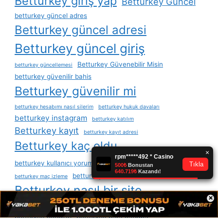
Betturkey giriş yap
Betturkey Güncel
betturkey güncel adres
Betturkey güncel adresi
Betturkey güncel giriş
Betturkey Güvenebilir Misin
betturkey güncellemesi
betturkey güvenilir bahis
Betturkey güvenilir mi
betturkey hesabımı nasıl silerim
betturkey hukuk davaları
betturkey instagram
betturkey katılım
Betturkey kayıt
betturkey kayıt adresi
Betturkey kaç oldu
betturkey maç izle
betturkey kullanıcı yorumları
betturkey nasil bir site
betturkey maç izleme
Betturkey nasıl bir site
×
Betturkey nasıl kayıt olunur
betturkey oranlarımı belgelemek