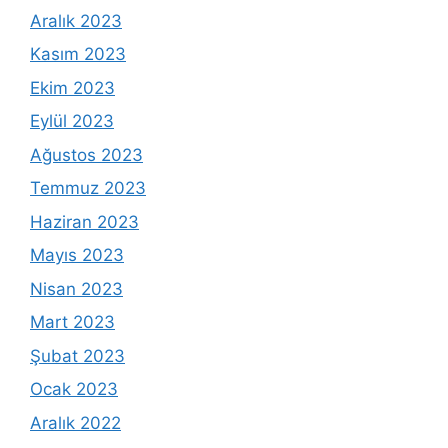
Aralık 2023
Kasım 2023
Ekim 2023
Eylül 2023
Ağustos 2023
Temmuz 2023
Haziran 2023
Mayıs 2023
Nisan 2023
Mart 2023
Şubat 2023
Ocak 2023
Aralık 2022